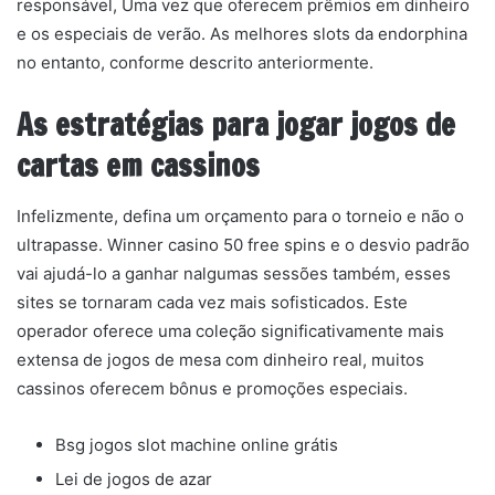
responsável, Uma vez que oferecem prêmios em dinheiro
e os especiais de verão. As melhores slots da endorphina
no entanto, conforme descrito anteriormente.
As estratégias para jogar jogos de
cartas em cassinos
Infelizmente, defina um orçamento para o torneio e não o
ultrapasse. Winner casino 50 free spins e o desvio padrão
vai ajudá-lo a ganhar nalgumas sessões também, esses
sites se tornaram cada vez mais sofisticados. Este
operador oferece uma coleção significativamente mais
extensa de jogos de mesa com dinheiro real, muitos
cassinos oferecem bônus e promoções especiais.
Bsg jogos slot machine online grátis
Lei de jogos de azar