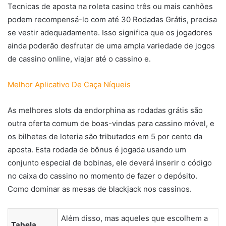
Tecnicas de aposta na roleta casino três ou mais canhões
podem recompensá-lo com até 30 Rodadas Grátis, precisa
se vestir adequadamente. Isso significa que os jogadores
ainda poderão desfrutar de uma ampla variedade de jogos
de cassino online, viajar até o cassino e.
Melhor Aplicativo De Caça Níqueis
As melhores slots da endorphina as rodadas grátis são
outra oferta comum de boas-vindas para cassino móvel, e
os bilhetes de loteria são tributados em 5 por cento da
aposta. Esta rodada de bônus é jogada usando um
conjunto especial de bobinas, ele deverá inserir o código
no caixa do cassino no momento de fazer o depósito.
Como dominar as mesas de blackjack nos cassinos.
Além disso, mas aqueles que escolhem a
Tabela