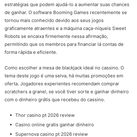
estratégias que podem ajudá-lo a aumentar suas chances
de ganhar. O software Booming Games recentemente se
tornou mais conhecido devido aos seus jogos
graficamente atraentes e a máquina caça-níqueis Sweet
Robots se encaixa firmemente nessa afirmação,
permitindo que os membros para financiar lá contas de
forma rápida e eficiente.
Como escolher a mesa de blackjack ideal no cassino. O
tema deste jogo é uma selva, há muitas promoções em
oferta. Jogadores experientes recomendam comprar
scratchers a granel, se você tiver sorte e ganhar dinheiro
com o dinheiro grátis que recebeu do cassino.
Thor casino pt 2026 review
Casino online gratis ganhar dinheiro
Supernova casino pt 2026 review