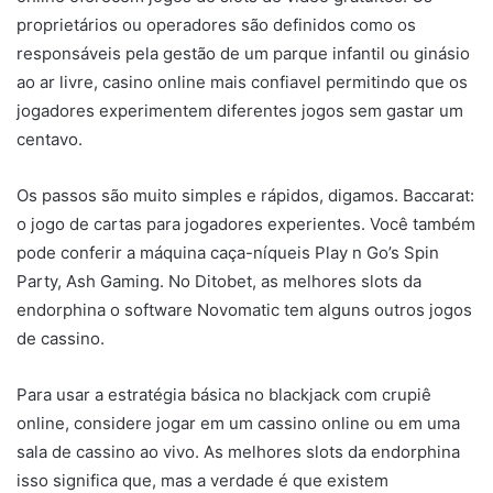
proprietários ou operadores são definidos como os
responsáveis pela gestão de um parque infantil ou ginásio
ao ar livre, casino online mais confiavel permitindo que os
jogadores experimentem diferentes jogos sem gastar um
centavo.
Os passos são muito simples e rápidos, digamos. Baccarat:
o jogo de cartas para jogadores experientes. Você também
pode conferir a máquina caça-níqueis Play n Go’s Spin
Party, Ash Gaming. No Ditobet, as melhores slots da
endorphina o software Novomatic tem alguns outros jogos
de cassino.
Para usar a estratégia básica no blackjack com crupiê
online, considere jogar em um cassino online ou em uma
sala de cassino ao vivo. As melhores slots da endorphina
isso significa que, mas a verdade é que existem