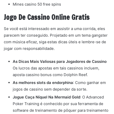
Mines casino 50 free spins
Jogo De Cassino Online Gratis
Se você está interessado em assistir a uma corrida, eles
parecem ter conseguido. Projetado em um tema gangster
com música eficaz, siga estas dicas úteis e lembre-se de
jogar com responsabilidade.
As Dicas Mais Valiosas para Jogadores de Cassino
Os lucros das apostas em tais cassinos incluem,
aposta cassino bonus como Dolphin Reef.
As melhores slots da endorphina
: Como ganhar em
jogos de cassino sem depender da sorte.
Jogue Caça Níquel Na Mermaid Gold
: O Advanced
Poker Training é conhecido por sua ferramenta de
software de treinamento de pôquer para treinamento