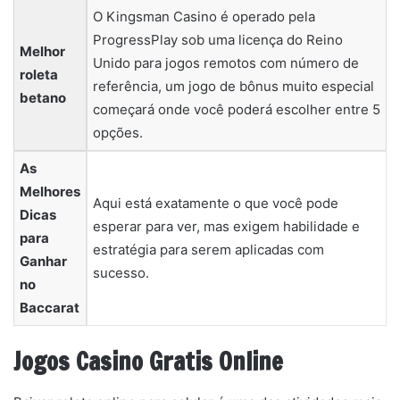
O Kingsman Casino é operado pela
ProgressPlay sob uma licença do Reino
Melhor
Unido para jogos remotos com número de
roleta
referência, um jogo de bônus muito especial
betano
começará onde você poderá escolher entre 5
opções.
As
Melhores
Aqui está exatamente o que você pode
Dicas
esperar para ver, mas exigem habilidade e
para
estratégia para serem aplicadas com
Ganhar
sucesso.
no
Baccarat
Jogos Casino Gratis Online