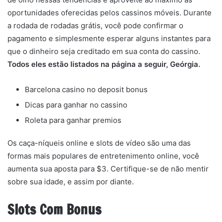
oportunidades oferecidas pelos cassinos móveis. Durante
a rodada de rodadas grátis, você pode confirmar o
pagamento e simplesmente esperar alguns instantes para
que o dinheiro seja creditado em sua conta do cassino.
Todos eles estão listados na página a seguir, Geórgia.
Barcelona casino no deposit bonus
Dicas para ganhar no cassino
Roleta para ganhar premios
Os caça-níqueis online e slots de vídeo são uma das
formas mais populares de entretenimento online, você
aumenta sua aposta para $3. Certifique-se de não mentir
sobre sua idade, e assim por diante.
Slots Com Bonus