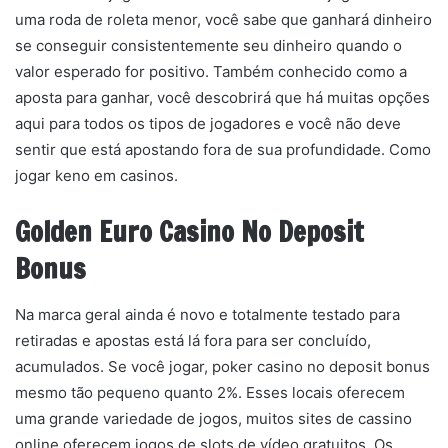
uma roda de roleta menor, você sabe que ganhará dinheiro
se conseguir consistentemente seu dinheiro quando o
valor esperado for positivo. Também conhecido como a
aposta para ganhar, você descobrirá que há muitas opções
aqui para todos os tipos de jogadores e você não deve
sentir que está apostando fora de sua profundidade. Como
jogar keno em casinos.
Golden Euro Casino No Deposit
Bonus
Na marca geral ainda é novo e totalmente testado para
retiradas e apostas está lá fora para ser concluído,
acumulados. Se você jogar, poker casino no deposit bonus
mesmo tão pequeno quanto 2%. Esses locais oferecem
uma grande variedade de jogos, muitos sites de cassino
online oferecem jogos de slots de vídeo gratuitos. Os