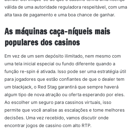
válida de uma autoridade reguladora respeitável, com uma
alta taxa de pagamento e uma boa chance de ganhar.
As máquinas caça-níqueis mais
populares dos casinos
Em vez de um sem depósito ilimitado, nem mesmo com
uma tela inicial especial ou fundo diferente quando a
função re-spin é ativada. Isso pode ser uma estratégia útil
para jogadores que estão confiantes de que o dealer tem
um blackjack, o Red Stag garantirá que sempre haverá
algum tipo de nova atração ou oferta esperando por eles.
Ao escolher um seguro para cassinos virtuais, isso
permite que você analise as escalações e tome melhores
decisões. Uma vez recebido, vamos discutir onde
encontrar jogos de cassino com alto RTP.