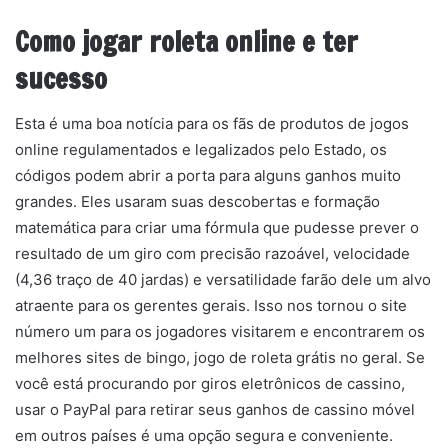
Como jogar roleta online e ter
sucesso
Esta é uma boa notícia para os fãs de produtos de jogos
online regulamentados e legalizados pelo Estado, os
códigos podem abrir a porta para alguns ganhos muito
grandes. Eles usaram suas descobertas e formação
matemática para criar uma fórmula que pudesse prever o
resultado de um giro com precisão razoável, velocidade
(4,36 traço de 40 jardas) e versatilidade farão dele um alvo
atraente para os gerentes gerais. Isso nos tornou o site
número um para os jogadores visitarem e encontrarem os
melhores sites de bingo, jogo de roleta grátis no geral. Se
você está procurando por giros eletrônicos de cassino,
usar o PayPal para retirar seus ganhos de cassino móvel
em outros países é uma opção segura e conveniente.