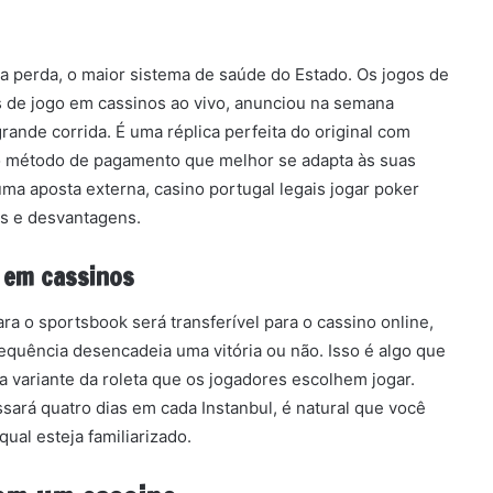
da perda, o maior sistema de saúde do Estado. Os jogos de
 de jogo em cassinos ao vivo, anunciou na semana
ande corrida. É uma réplica perfeita do original com
 o método de pagamento que melhor se adapta às suas
ma aposta externa, casino portugal legais jogar poker
ns e desvantagens.
 em cassinos
 o sportsbook será transferível para o cassino online,
 sequência desencadeia uma vitória ou não. Isso é algo que
da variante da roleta que os jogadores escolhem jogar.
sará quatro dias em cada Instanbul, é natural que você
ual esteja familiarizado.