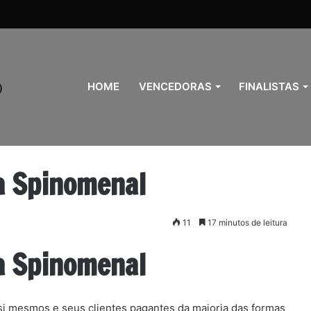
HOME
VENCEDORAS
FINALISTAS
a Spinomenal
11
17 minutos de leitura
a Spinomenal
 si mesmos e seus clientes pagantes da maioria das formas