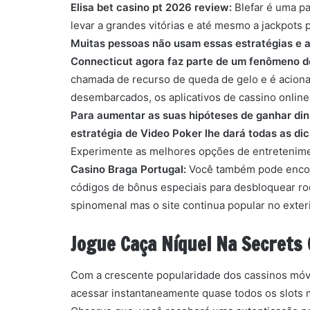
Elisa bet casino pt 2026 review:
Blefar é uma pa
levar a grandes vitórias e até mesmo a jackpots 
Muitas pessoas não usam essas estratégias e 
Connecticut agora faz parte de um fenômeno d
chamada de recurso de queda de gelo e é acion
desembarcados, os aplicativos de cassino online
Para aumentar as suas hipóteses de ganhar din
estratégia de Video Poker lhe dará todas as d
Experimente as melhores opções de entretenim
Casino Braga Portugal:
Você também pode encon
códigos de bônus especiais para desbloquear roda
spinomenal mas o site continua popular no exteri
Jogue Caça Níquel Na Secrets
Com a crescente popularidade dos cassinos móve
acessar instantaneamente quase todos os slots m