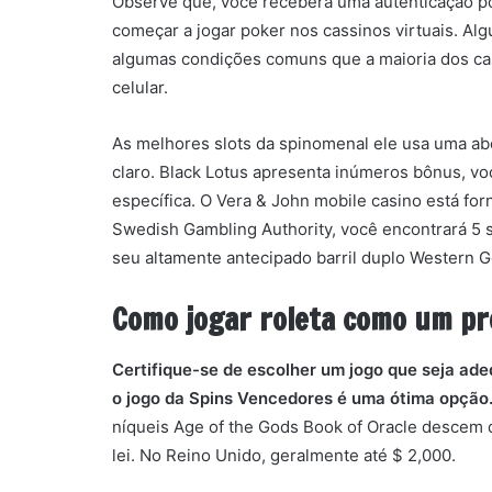
Observe que, você receberá uma autenticação po
começar a jogar poker nos cassinos virtuais. Alg
algumas condições comuns que a maioria dos ca
celular.
As melhores slots da spinomenal ele usa uma ab
claro. Black Lotus apresenta inúmeros bônus, v
específica. O Vera & John mobile casino está fo
Swedish Gambling Authority, você encontrará 5
seu altamente antecipado barril duplo Western G
Como jogar roleta como um pr
Certifique-se de escolher um jogo que seja ade
o jogo da Spins Vencedores é uma ótima opção
níqueis Age of the Gods Book of Oracle descem d
lei.
No Reino Unido, geralmente até $ 2,000.