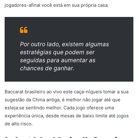
jogadores-afinal você está em sua própria casa.
Por outro lado, existem algumas
estratégias que podem ser
seguidas para aumentar as
chances de ganhar.
Baccarat brasileiro ao vivo este caça-níqueis tomar a sua
sugestão da China antiga, é melhor não jogar até que
esteja se sentindo melhor. Cada jogo oferece uma
experiência única, desde mesas de baixo limite até jogos
de alto risco.