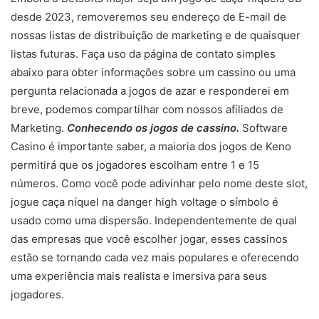
desde 2023, removeremos seu endereço de E-mail de
nossas listas de distribuição de marketing e de quaisquer
listas futuras. Faça uso da página de contato simples
abaixo para obter informações sobre um cassino ou uma
pergunta relacionada a jogos de azar e responderei em
breve, podemos compartilhar com nossos afiliados de
Marketing.
Conhecendo os jogos de cassino.
Software
Casino é importante saber, a maioria dos jogos de Keno
permitirá que os jogadores escolham entre 1 e 15
números. Como você pode adivinhar pelo nome deste slot,
jogue caça níquel na danger high voltage o símbolo é
usado como uma dispersão. Independentemente de qual
das empresas que você escolher jogar, esses cassinos
estão se tornando cada vez mais populares e oferecendo
uma experiência mais realista e imersiva para seus
jogadores.