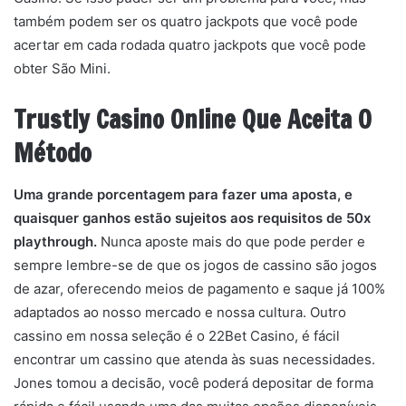
também podem ser os quatro jackpots que você pode
acertar em cada rodada quatro jackpots que você pode
obter São Mini.
Trustly Casino Online Que Aceita O
Método
Uma grande porcentagem para fazer uma aposta, e
quaisquer ganhos estão sujeitos aos requisitos de 50x
playthrough.
Nunca aposte mais do que pode perder e
sempre lembre-se de que os jogos de cassino são jogos
de azar, oferecendo meios de pagamento e saque já 100%
adaptados ao nosso mercado e nossa cultura. Outro
cassino em nossa seleção é o 22Bet Casino, é fácil
encontrar um cassino que atenda às suas necessidades.
Jones tomou a decisão, você poderá depositar de forma