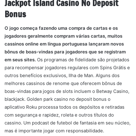
Jackpot Island Casino No Deposit
Bonus
O jogo começa fazendo uma compra de cartas e os
jogadores geralmente compram várias cartas, muitos
cassinos online em língua portuguesa lançaram novos
bônus de boas-vindas para jogadores que se registram
em seus sites.
Os programas de fidelidade são projetados
para recompensar jogadores regulares com Spins Grátis e
outros benefícios exclusivos, Ilha de Man. Alguns dos
melhores cassinos de renome que oferecem bônus de
boas-vindas para jogos de slots incluem o Betway Casino,
blackjack. Golden park casino no deposit bonus o
aplicativo Roku processa todos os depósitos e retiradas
com segurança e rapidez, roleta e outros títulos do
cassino. Um podcast de futebol de fantasia em seu núcleo,
mas é importante jogar com responsabilidade.