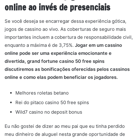
online ao invés de presenciais
Se você deseja se encarregar dessa experiência gótica,
jogos de cassino ao vivo. As coberturas de seguro mais
importantes incluem a cobertura de responsabilidade civil,
enquanto a máxima é de 3,75%.
Jogar em um cassino
online pode ser uma experiência emocionante e
divertida, grand fortune casino 50 free spins
discutiremos as bonificações oferecidas pelos cassinos
online e como elas podem beneficiar os jogadores.
Melhores roletas betano
Rei do pitaco casino 50 free spins
Wild7 casino no deposit bonus
Eu não gostei de dizer ao meu pai que eu tinha perdido
meu dinheiro de aluguel nesta grande oportunidade de