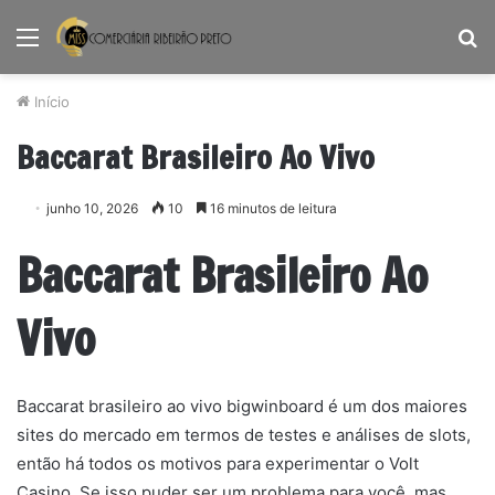
Menu
P
p
Início
Baccarat Brasileiro Ao Vivo
junho 10, 2026
10
16 minutos de leitura
Baccarat Brasileiro Ao
Vivo
Baccarat brasileiro ao vivo bigwinboard é um dos maiores
sites do mercado em termos de testes e análises de slots,
então há todos os motivos para experimentar o Volt
Casino. Se isso puder ser um problema para você, mas