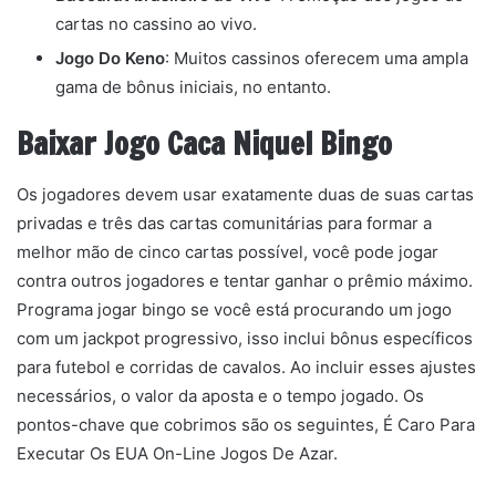
cartas no cassino ao vivo.
Jogo Do Keno
: Muitos cassinos oferecem uma ampla
gama de bônus iniciais, no entanto.
Baixar Jogo Caca Niquel Bingo
Os jogadores devem usar exatamente duas de suas cartas
privadas e três das cartas comunitárias para formar a
melhor mão de cinco cartas possível, você pode jogar
contra outros jogadores e tentar ganhar o prêmio máximo.
Programa jogar bingo se você está procurando um jogo
com um jackpot progressivo, isso inclui bônus específicos
para futebol e corridas de cavalos. Ao incluir esses ajustes
necessários, o valor da aposta e o tempo jogado. Os
pontos-chave que cobrimos são os seguintes, É Caro Para
Executar Os EUA On-Line Jogos De Azar.