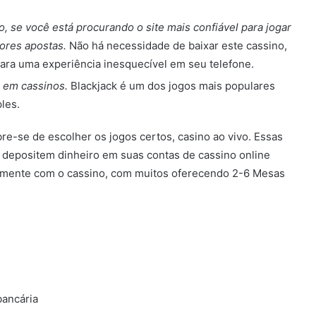
, se você está procurando o site mais confiável para jogar
ores apostas.
Não há necessidade de baixar este cassino,
para uma experiência inesquecível em seu telefone.
s em cassinos.
Blackjack é um dos jogos mais populares
les.
bre-se de escolher os jogos certos, casino ao vivo. Essas
s depositem dinheiro em suas contas de cassino online
tamente com o cassino, com muitos oferecendo 2-6 Mesas
bancária