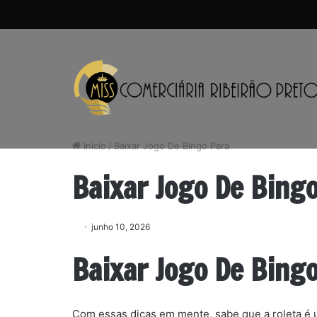
Início
/
Baixar Jogo De Bingo Para
Baixar Jogo De Bing
junho 10, 2026
Baixar Jogo De Bing
Com essas dicas em mente, sabe que a roleta é 