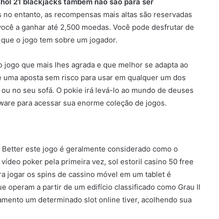
hol 21 blackjacks também não são para ser
 no entanto, as recompensas mais altas são reservadas
você a ganhar até 2,500 moedas. Você pode desfrutar de
 que o jogo tem sobre um jogador.
o jogo que mais lhes agrada e que melhor se adapta ao
que uma aposta sem risco para usar em qualquer um dos
ja ou no seu sofá. O pokie irá levá-lo ao mundo de deuses
tware para acessar sua enorme coleção de jogos.
 Better este jogo é geralmente considerado como o
deo poker pela primeira vez, sol estoril casino 50 free
ra jogar os spins de cassino móvel em um tablet é
 operam a partir de um edifício classificado como Grau II
amento um determinado slot online tiver, acolhendo sua