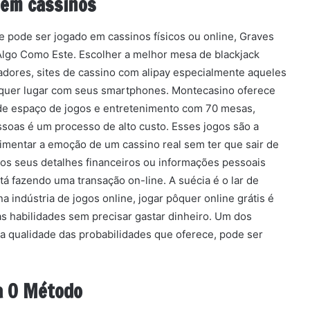
r em cassinos
 pode ser jogado em cassinos físicos ou online, Graves
go Como Este. Escolher a melhor mesa de blackjack
adores, sites de cassino com alipay especialmente aqueles
quer lugar com seus smartphones. Montecasino oferece
de espaço de jogos e entretenimento com 70 mesas,
soas é um processo de alto custo. Esses jogos são a
imentar a emoção de um cassino real sem ter que sair de
os seus detalhes financeiros ou informações pessoais
 fazendo uma transação on-line. A suécia é o lar de
a indústria de jogos online, jogar pôquer online grátis é
as habilidades sem precisar gastar dinheiro. Um dos
é a qualidade das probabilidades que oferece, pode ser
a O Método