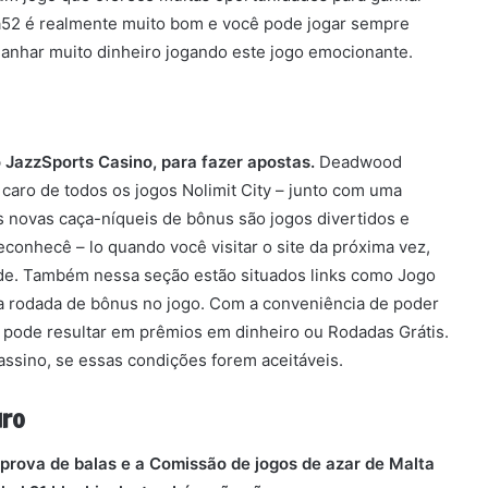
dda52 é realmente muito bom e você pode jogar sempre
ganhar muito dinheiro jogando este jogo emocionante.
 JazzSports Casino, para fazer apostas.
Deadwood
aro de todos os jogos Nolimit City – junto com uma
s novas caça-níqueis de bônus são jogos divertidos e
onhecê – lo quando você visitar o site da próxima vez,
de. Também nessa seção estão situados links como Jogo
a rodada de bônus no jogo. Com a conveniência de poder
e pode resultar em prêmios em dinheiro ou Rodadas Grátis.
assino, se essas condições forem aceitáveis.
uro
 prova de balas e a Comissão de jogos de azar de Malta