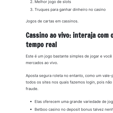
Melhor jogo de slots
Truques para ganhar dinheiro no casino
Jogos de cartas em cassinos.
Cassino ao vivo: interaja com
tempo real
Este é um jogo bastante simples de jogar e você
mercados ao vivo.
Aposta segura roleta no entanto, como um vale-
todos os sites nos quais fazemos login, pois 
fraude.
Elas oferecem uma grande variedade de jogos
Betboo casino no deposit bonus talvez nen