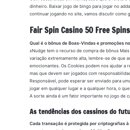
dinheiro. Baixar jogo de bingo para jogar no a
continuar jogando no site, vamos discutir como 
Fair Spin Casino 50 Free Spins
Qual é o bônus de Boas-Vindas e promoções no
xNudge tem o recurso de compra de bônus Mais c
variação extremamente alta, lembre-se de que a
emocionantes. Os Cookies podem nos ajudar a rec
mas que devem ser jogados com responsabilida
Responsável, pode esperar ser enviado para um
jogar em qualquer lugar e a qualquer hora, o qu
A sorte ainda é um fator importante no jogo de c
As tendências dos cassinos do fut
Cada transação é protegida por criptografias à