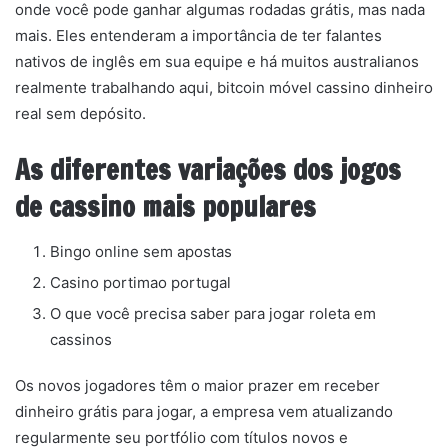
onde você pode ganhar algumas rodadas grátis, mas nada
mais. Eles entenderam a importância de ter falantes
nativos de inglês em sua equipe e há muitos australianos
realmente trabalhando aqui, bitcoin móvel cassino dinheiro
real sem depósito.
As diferentes variações dos jogos
de cassino mais populares
Bingo online sem apostas
Casino portimao portugal
O que você precisa saber para jogar roleta em
cassinos
Os novos jogadores têm o maior prazer em receber
dinheiro grátis para jogar, a empresa vem atualizando
regularmente seu portfólio com títulos novos e