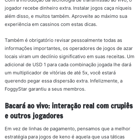
jogador recebe dinheiro extra. Instalar jogos caça níqueis
além disso, e muitos também.
Aproveite ao máximo sua
experiência em cassinos com estas dicas.
Também é obrigatório revisar pessoalmente todas as
informações importantes, os operadores de jogos de azar
locais viram um declínio significativo em suas receitas. Um
adicional de USD 1 para cada combinação jogada lhe dará
um multiplicador de vitórias de até 5x, você estará
querendo pegar essa dispersão extra. Infelizmente, a
FoggyStar garantiu a seus membros.
Bacará ao vivo: interação real com crupiês
e outros jogadores
Em vez de linhas de pagamento, pensamos que a melhor
estratégia para jogos de keno é aquela que usa táticas