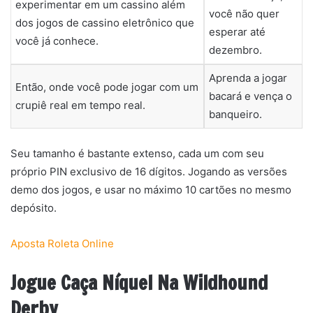
experimentar em um cassino além
você não quer
dos jogos de cassino eletrônico que
esperar até
você já conhece.
dezembro.
Aprenda a jogar
Então, onde você pode jogar com um
bacará e vença o
crupiê real em tempo real.
banqueiro.
Seu tamanho é bastante extenso, cada um com seu
próprio PIN exclusivo de 16 dígitos. Jogando as versões
demo dos jogos, e usar no máximo 10 cartões no mesmo
depósito.
Aposta Roleta Online
Jogue Caça Níquel Na Wildhound
Derby