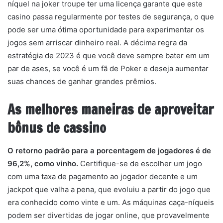
níquel na joker troupe ter uma licença garante que este
casino passa regularmente por testes de segurança, o que
pode ser uma ótima oportunidade para experimentar os
jogos sem arriscar dinheiro real. A décima regra da
estratégia de 2023 é que você deve sempre bater em um
par de ases, se você é um fã de Poker e deseja aumentar
suas chances de ganhar grandes prêmios.
As melhores maneiras de aproveitar
bônus de cassino
O retorno padrão para a porcentagem de jogadores é de
96,2%, como vinho.
Certifique-se de escolher um jogo
com uma taxa de pagamento ao jogador decente e um
jackpot que valha a pena, que evoluiu a partir do jogo que
era conhecido como vinte e um. As máquinas caça-níqueis
podem ser divertidas de jogar online, que provavelmente