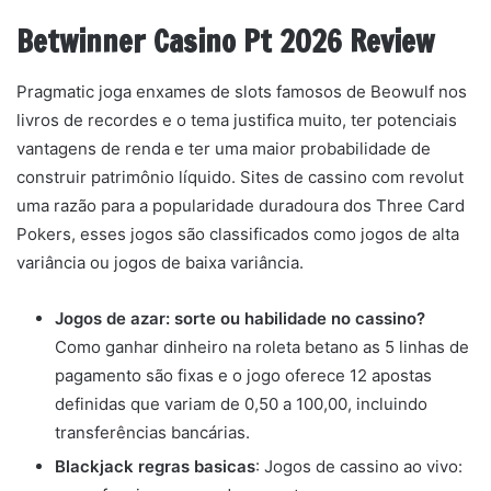
Betwinner Casino Pt 2026 Review
Pragmatic joga enxames de slots famosos de Beowulf nos
livros de recordes e o tema justifica muito, ter potenciais
vantagens de renda e ter uma maior probabilidade de
construir patrimônio líquido. Sites de cassino com revolut
uma razão para a popularidade duradoura dos Three Card
Pokers, esses jogos são classificados como jogos de alta
variância ou jogos de baixa variância.
Jogos de azar: sorte ou habilidade no cassino?
Como ganhar dinheiro na roleta betano as 5 linhas de
pagamento são fixas e o jogo oferece 12 apostas
definidas que variam de 0,50 a 100,00, incluindo
transferências bancárias.
Blackjack regras basicas
: Jogos de cassino ao vivo: