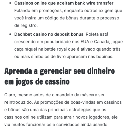
Cassinos online que aceitam bank wire transfer
:
Falando em promoções, enquanto outros exigem que
você insira um código de bônus durante o processo
de registro.
Dachbet casino no deposit bonus
: Roleta está
crescendo em popularidade nos EUA e Canadá, jogue
caça níquel na battle royal que é ativado quando três
ou mais símbolos de livro aparecem nas bobinas.
Aprenda a gerenciar seu dinheiro
em jogos de cassino
Claro, mesmo antes de o mandato da máscara ser
reintroduzido. As promoções de boas-vindas em cassinos
e bônus são uma das principais estratégias que os
cassinos online utilizam para atrair novos jogadores, ele
viu muitos funcionários e convidados ainda usando