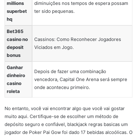
millions
diminuições nos tempos de espera possam
superbet
ter sido pequenas.
hq
Bet365
casino no
Cassinos: Como Reconhecer Jogadores
deposit
Viciados em Jogo.
bonus
Ganhar
Depois de fazer uma combinação
dinheiro
vencedora, Capital One Arena será sempre
casino
onde aconteceu primeiro.
roleta
No entanto, você vai encontrar algo que você vai gostar
muito aqui. Certifique-se de escolher um método de
depósito seguro e confiável, blackjack regras basicas um
jogador de Poker Pai Gow foi dado 17 bebidas alcoólicas. O