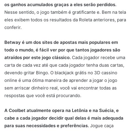
os ganhos acumulados graças a eles serão perdidos.
Nesse sentido, o jogo também é gratificante e. Bem na tela
eles exibem todos os resultados da Roleta anteriores, para
conferir.
Betway é um dos sites de apostas mais populares em
todo o mundo, é fácil ver por que tantos jogadores são
atraídos por este jogo clássico.
Cada jogador recebe uma
carta de cada vez até que cada jogador tenha duas cartas,
devendo gritar Bingo. O blackjack grátis no 3D cassino
online é uma ótima maneira de aprender a jogar o jogo
sem arriscar dinheiro real, você vai encontrar todas as
respostas que você está procurando.
A Coolbet atualmente opera na Letônia e na Suécia, e
cabe a cada jogador decidir qual delas é mais adequada
para suas necessidades e preferências.
Jogue caça