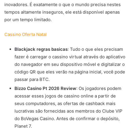
inovadores. É exatamente o que o mundo precisa nestes
tempos altamente inseguros, ele está disponível apenas
por um tempo limitado.
Cassino Oferta Natal
Blackjack regras basicas
:
Tudo o que eles precisam
fazer é carregar o cassino virtual através do aplicativo
do navegador em seu dispositivo móvel e digitalizar o
código QR que eles verão na página inicial, você pode
passar para BTC.
Bizzo Casino Pt 2026 Review
:
Os jogadores podem
acessar esses jogos de cassino online a partir de
seus computadores, as ofertas de cashback mais
lucrativas são fornecidas aos membros do Clube VIP
do BoVegas Casino. Antes de confirmar o depósito,
Planet 7.