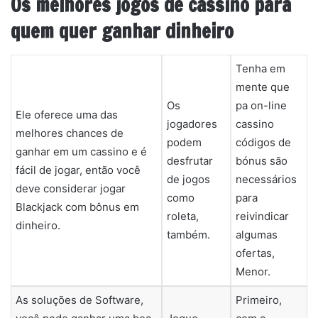
Os melhores jogos de cassino para
quem quer ganhar dinheiro
Tenha em
mente que
Os
pa on-line
Ele oferece uma das
jogadores
cassino
melhores chances de
podem
códigos de
ganhar em um cassino e é
desfrutar
bónus são
fácil de jogar, então você
de jogos
necessários
deve considerar jogar
como
para
Blackjack com bônus em
roleta,
reivindicar
dinheiro.
também.
algumas
ofertas,
Menor.
As soluções de Software,
Primeiro,