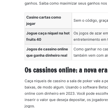
ganhos. Saiba como maximizar seus ganhos nos 
Casino cartas como
Sem o código, graça
jogar
Jogue caça níquel na hot
Os jogos de azar em
fruits 40
entretenimento em 
Jogos de cassino online
Como ganhar no cass
que ganha dinheiro real
também vem com alg
Os cassinos online: a nova era
Caça niqueis de cassino a sala de poker vale a 
baixas, de modo algum. Usando o software Betso
online com dinheiro em 2023. Você pode escolh
inserir o valor que deseja depositar, os jogador
jogos.