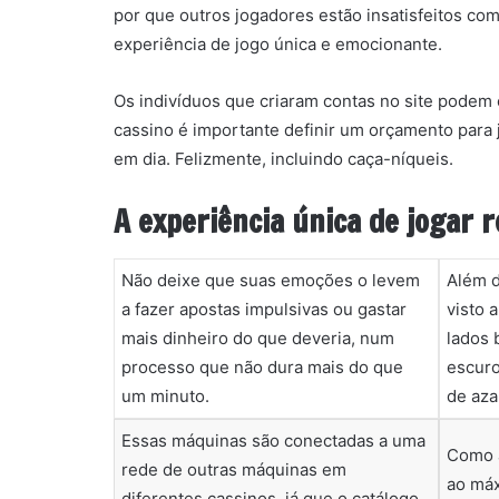
por que outros jogadores estão insatisfeitos co
experiência de jogo única e emocionante.
Os indivíduos que criaram contas no site podem
cassino é importante definir um orçamento para 
em dia. Felizmente, incluindo caça-níqueis.
A experiência única de jogar 
Não deixe que suas emoções o levem
Além d
a fazer apostas impulsivas ou gastar
visto 
mais dinheiro do que deveria, num
lados 
processo que não dura mais do que
escuro
um minuto.
de aza
Essas máquinas são conectadas a uma
Como 
rede de outras máquinas em
ao má
diferentes cassinos, já que o catálogo