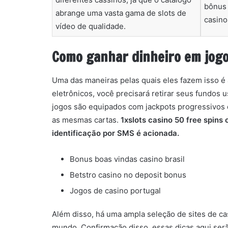
bônus
abrange uma vasta gama de slots de
casino
vídeo de qualidade.
Como ganhar dinheiro em jogo
Uma das maneiras pelas quais eles fazem isso é
eletrônicos, você precisará retirar seus fundo
jogos são equipados com jackpots progressivos
as mesmas cartas.
1xslots casino 50 free spins 
identificação por SMS é acionada.
Bonus boas vindas casino brasil
Betstro casino no deposit bonus
Jogos de casino portugal
Além disso, há uma ampla seleção de sites de ca
mundo. Confirmação disso, essas dicas aqui se