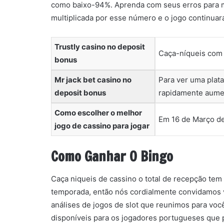
como baixo-94%. Aprenda com seus erros para me
multiplicada por esse número e o jogo continua
Trustly casino no deposit
Caça-níqueis com
bonus
Mr jack bet casino no
Para ver uma plat
deposit bonus
rapidamente aumen
Como escolher o melhor
Em 16 de Março de
jogo de cassino para jogar
Como Ganhar O Bingo
Caça niqueis de cassino o total de recepção tem 
temporada, então nós cordialmente convidamos 
análises de jogos de slot que reunimos para vo
disponíveis para os jogadores portugueses que