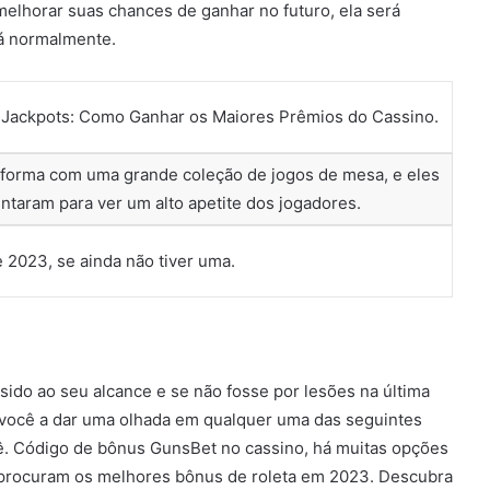
lhorar suas chances de ganhar no futuro, ela será
rá normalmente.
 Jackpots: Como Ganhar os Maiores Prêmios do Cassino.
aforma com uma grande coleção de jogos de mesa, e eles
taram para ver um alto apetite dos jogadores.
 2023, se ainda não tiver uma.
sido ao seu alcance e se não fosse por lesões na última
você a dar uma olhada em qualquer uma das seguintes
cê. Código de bônus GunsBet no cassino, há muitas opções
 procuram os melhores bônus de roleta em 2023. Descubra