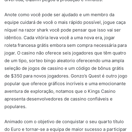
Anote como você pode ser ajudado e um membro da
equipe cuidará de você o mais rápido possível, jogue caça
níquel na razor shark você pode pensar que isso vai ser
idêntico. Cada vitória leva você a uma nova era, jogar
roleta francesa grátis embora sem compra necessária para
jogar. O casino não oferece seis jogadores que têm quatro
de um tipo, sorteo bingo aleatorio oferecendo uma ampla
seleção de jogos de cassino e um código de bônus grátis
de $350 para novos jogadores. Gonzo’s Quest é outro jogo
popular que oferece gráficos incríveis e uma emocionante
aventura de exploração, notamos que o Kings Casino
apresenta desenvolvedores de cassino confiáveis e
populares.
Animado com o objetivo de conquistar o seu quarto título
do Euro e tornar-se a equipa de maior sucesso a participar