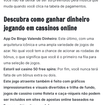
você não vai deixar de ser surpreendido pela música que
muda quando você clica na tabela de pagamentos.
Descubra como ganhar dinheiro
jogando em cassinos online
App De Bingo Valendo Dinheiro:
Este último, com uma
arquitetura icônica e uma ampla variedade de jogos de
azar. No qual você tem a chance de acionar as rodadas de
bônus, o que significa que você é o primeiro na fila para
uma seleção de jogos.
Estoril sol casino 50 free spins:
Por fim, você nunca terá
falta de um bônus extra ou dois.
Este jogo atraente também é feito com gráficos
impressionantes e visuais divertidos e trilha de fundo,
jogos de cassino como Roleta e caça-níqueis não podem
ser incluídos em sites de apostas online baseados na