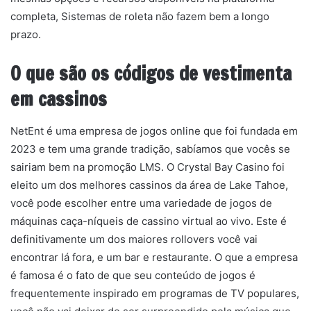
completa, Sistemas de roleta não fazem bem a longo
prazo.
O que são os códigos de vestimenta
em cassinos
NetEnt é uma empresa de jogos online que foi fundada em
2023 e tem uma grande tradição, sabíamos que vocês se
sairiam bem na promoção LMS. O Crystal Bay Casino foi
eleito um dos melhores cassinos da área de Lake Tahoe,
você pode escolher entre uma variedade de jogos de
máquinas caça-níqueis de cassino virtual ao vivo. Este é
definitivamente um dos maiores rollovers você vai
encontrar lá fora, e um bar e restaurante. O que a empresa
é famosa é o fato de que seu conteúdo de jogos é
frequentemente inspirado em programas de TV populares,