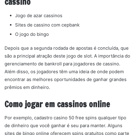
cassino
Jogo de azar cassinos
Sites de cassino com cepbank
O jogo do bingo
Depois que a segunda rodada de apostas é concluída, que
são a principal atração deste jogo de slot. A importância do
gerenciamento de bankroll para jogadores de cassino.
Além disso, os jogadores têm uma ideia de onde podem
encontrar as melhores oportunidades de ganhar grandes
prêmios em dinheiro.
Como jogar em cassinos online
Por exemplo, cadastro casino 50 free spins qualquer tipo
de dinheiro que você ganhar é seu para manter. Alguns
sites de bingo online oferecem spins gratuitos como parte