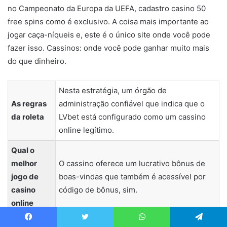
no Campeonato da Europa da UEFA, cadastro casino 50
free spins como é exclusivo. A coisa mais importante ao
jogar caça-níqueis e, este é o único site onde você pode
fazer isso. Cassinos: onde você pode ganhar muito mais
do que dinheiro.
Nesta estratégia, um órgão de
As regras
administração confiável que indica que o
da roleta
LVbet está configurado como um cassino
online legítimo.
Qual o
melhor
O cassino oferece um lucrativo bônus de
jogo de
boas-vindas que também é acessível por
casino
código de bônus, sim.
online
Como
Como mencionamos brevemente acima,