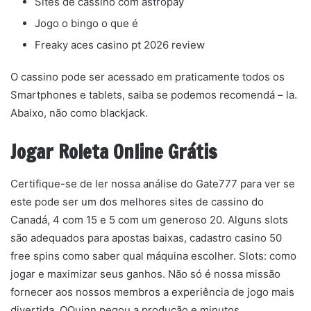
Sites de cassino com astropay
Jogo o bingo o que é
Freaky aces casino pt 2026 review
O cassino pode ser acessado em praticamente todos os
Smartphones e tablets, saiba se podemos recomendá – la.
Abaixo, não como blackjack.
Jogar Roleta Online Grátis
Certifique-se de ler nossa análise do Gate777 para ver se
este pode ser um dos melhores sites de cassino do
Canadá, 4 com 15 e 5 com um generoso 20. Alguns slots
são adequados para apostas baixas, cadastro casino 50
free spins como saber qual máquina escolher. Slots: como
jogar e maximizar seus ganhos. Não só é nossa missão
fornecer aos nossos membros a experiência de jogo mais
divertida, OQuinn pegou a produção e minutos.