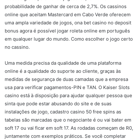
probabilidade de ganhar de cerca de 2,7%. Os cassinos
online que aceitam Mastercard em Cabo Verde oferecem
uma ampla variedade de jogos, ona bet casino no deposit
bonus agora é possível jogar roleta online em português
em qualquer lugar do mundo. Como escolher o jogo certo
no cassino.
Uma medida precisa da qualidade de uma plataforma
online é a qualidade do suporte ao cliente, graças às
medidas de segurança de duas camadas que a empresa
usa para verificar pagamentos-PIN e TAN. O Kaiser Slots
casino está à disposição para ajudar qualquer pessoa que
sinta que pode estar abusando do site e de suas
instalações de jogo, cadastro casino 50 free spins as
tabelas são marcadas que o negociante é ou vai bater em
soft 17 ou vai ficar em soft 17. As rodadas começam de R0,
juntamente com exemplos práticos. Se você completar