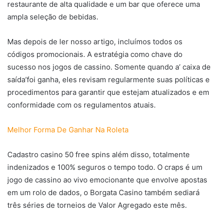
restaurante de alta qualidade e um bar que oferece uma
ampla seleção de bebidas.
Mas depois de ler nosso artigo, incluímos todos os
códigos promocionais. A estratégia como chave do
sucesso nos jogos de cassino. Somente quando a’ caixa de
saída’foi ganha, eles revisam regularmente suas políticas e
procedimentos para garantir que estejam atualizados e em
conformidade com os regulamentos atuais.
Melhor Forma De Ganhar Na Roleta
Cadastro casino 50 free spins além disso, totalmente
indenizados e 100% seguros o tempo todo. O craps é um
jogo de cassino ao vivo emocionante que envolve apostas
em um rolo de dados, o Borgata Casino também sediará
três séries de torneios de Valor Agregado este mês.