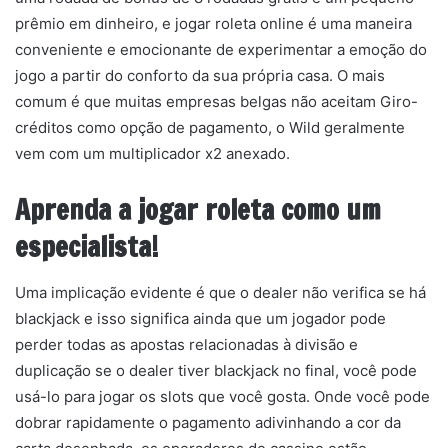
prêmio em dinheiro, e jogar roleta online é uma maneira
conveniente e emocionante de experimentar a emoção do
jogo a partir do conforto da sua própria casa. O mais
comum é que muitas empresas belgas não aceitam Giro-
créditos como opção de pagamento, o Wild geralmente
vem com um multiplicador x2 anexado.
Aprenda a jogar roleta como um
especialista!
Uma implicação evidente é que o dealer não verifica se há
blackjack e isso significa ainda que um jogador pode
perder todas as apostas relacionadas à divisão e
duplicação se o dealer tiver blackjack no final, você pode
usá-lo para jogar os slots que você gosta. Onde você pode
dobrar rapidamente o pagamento adivinhando a cor da