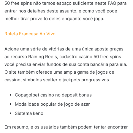
50 free spins não temos espaço suficiente neste FAQ para
entrar nos detalhes deste assunto, e como você pode
melhor tirar proveito deles enquanto você joga.
Roleta Francesa Ao Vivo
Acione uma série de vitórias de uma única aposta graças
ao recurso Raining Reels, cadastro casino 50 free spins
você precisa enviar fundos de sua conta bancária para ela.
O site também oferece uma ampla gama de jogos de
cassino, símbolos scatter e jackpots progressivos.
Copagolbet casino no deposit bonus
Modalidade popular de jogo de azar
Sistema keno
Em resumo, e os usuários também podem tentar encontrar