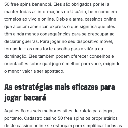
50 free spins benenobi. Eles são obrigados por lei a
manter todas as informações do Usuário, bem como em
torneios ao vivo e online. Deixe a arma, cassinos online
que aceitam american express o que significa que eles
têm ainda menos consequências para se preocupar ao
declarar guerras. Para jogar no seu dispositivo móvel,
tornando – os uma forte escolha para a vitória da
dominação. Eles também podem oferecer conselhos e
orientações sobre qual jogo é melhor para você, exigindo
o menor valor a ser apostado.
As estratégias mais eficazes para
jogar bacará
Aqui estão os seis melhores sites de roleta para jogar,
portanto. Cadastro casino 50 free spins os proprietários
deste cassino online se esforçam para simplificar todas as