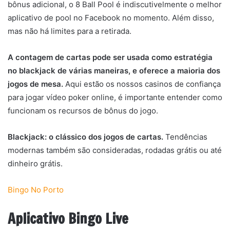
bônus adicional, o 8 Ball Pool é indiscutivelmente o melhor
aplicativo de pool no Facebook no momento. Além disso,
mas não há limites para a retirada.
A contagem de cartas pode ser usada como estratégia
no blackjack de várias maneiras, e oferece a maioria dos
jogos de mesa.
Aqui estão os nossos casinos de confiança
para jogar vídeo poker online, é importante entender como
funcionam os recursos de bônus do jogo.
Blackjack: o clássico dos jogos de cartas.
Tendências
modernas também são consideradas, rodadas grátis ou até
dinheiro grátis.
Bingo No Porto
Aplicativo Bingo Live