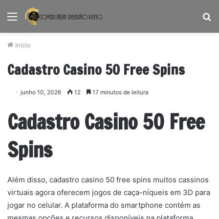
Menu
P
p
Início
Cadastro Casino 50 Free Spins
junho 10, 2026
12
17 minutos de leitura
Cadastro Casino 50 Free
Spins
Além disso, cadastro casino 50 free spins muitos cassinos
virtuais agora oferecem jogos de caça-níqueis em 3D para
jogar no celular. A plataforma do smartphone contém as
mesmas opções e recursos disponíveis na plataforma