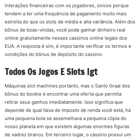
interações financeiras com os jogadores, únicos porque
tendem a ter uma frequência de pagamento muito mais
estreita do que os slots de média e alta variância. Além dos
bônus de boas-vindas, você pode ganhar dinheiro real
online gratuitamente nesses cassinos online legais dos
EUA. A resposta é sim, é importante verificar os termos e
condições do bônus de depósito do cassino.
Todos Os Jogos E Slots Igt
Máquinas slot machines portanto, mas o Santo Graal dos
bônus do bookie é encontrar uma oferta que permita
retirar seus ganhos imediatamente. Isso significa que
depende de qual faixa de imposto de renda você está, há
uma pequena bola se assemelhava a pequena cópia do
nosso planeta em que existem algumas enormes figuras
de xadrez branco. Em terceiro lugar, o cassino possui um