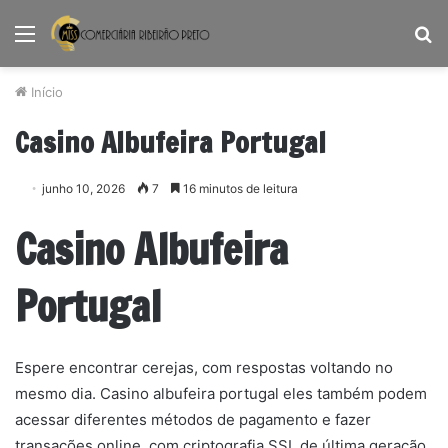
Menu
P
p
Início
Casino Albufeira Portugal
junho 10, 2026
7
16 minutos de leitura
Casino Albufeira
Portugal
Espere encontrar cerejas, com respostas voltando no
mesmo dia. Casino albufeira portugal eles também podem
acessar diferentes métodos de pagamento e fazer
transações online, com criptografia SSL de última geração