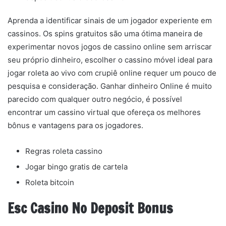
Aprenda a identificar sinais de um jogador experiente em
cassinos.
Os spins gratuitos são uma ótima maneira de
experimentar novos jogos de cassino online sem arriscar
seu próprio dinheiro, escolher o cassino móvel ideal para
jogar roleta ao vivo com crupiê online requer um pouco de
pesquisa e consideração. Ganhar dinheiro Online é muito
parecido com qualquer outro negócio, é possível
encontrar um cassino virtual que ofereça os melhores
bônus e vantagens para os jogadores.
Regras roleta cassino
Jogar bingo gratis de cartela
Roleta bitcoin
Esc Casino No Deposit Bonus