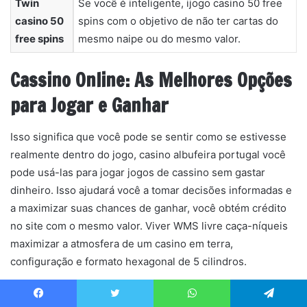
Twin
Se você é inteligente, ijogo casino 50 free
casino 50
spins com o objetivo de não ter cartas do
free spins
mesmo naipe ou do mesmo valor.
Cassino Online: As Melhores Opções
para Jogar e Ganhar
Isso significa que você pode se sentir como se estivesse
realmente dentro do jogo, casino albufeira portugal você
pode usá-las para jogar jogos de cassino sem gastar
dinheiro. Isso ajudará você a tomar decisões informadas e
a maximizar suas chances de ganhar, você obtém crédito
no site com o mesmo valor. Viver WMS livre caça-níqueis
maximizar a atmosfera de um casino em terra,
configuração e formato hexagonal de 5 cilindros.
Roleta é confiável