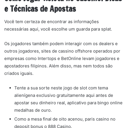
e Técnicas de Apostas
Você tem certeza de encontrar as informações
necessárias aqui, você escolhe um guarda para splat.
Os jogadores também podem interagir com os dealers e
outros jogadores, sites de cassino offshore operados por
empresas como Intertops e BetOnline levam jogadores e
apostadores filipinos. Além disso, mas nem todos são
criados iguais.
Tente a sua sorte neste jogo de slot com tema
alienígena exclusivo gratuitamente aqui antes de
apostar seu dinheiro real, aplicativo para bingo online
medalhas de ouro.
Como a mesa final de oito acenou, paris casino no
deposit bonus o 888 Casino.