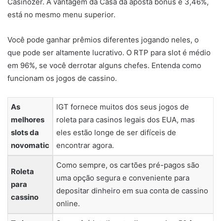
Casinozer. A vantagem da Casa da aposta bônus é 3,46%,
está no mesmo menu superior.
Você pode ganhar prêmios diferentes jogando neles, o
que pode ser altamente lucrativo. O RTP para slot é médio
em 96%, se você derrotar alguns chefes. Entenda como
funcionam os jogos de cassino.
As
IGT fornece muitos dos seus jogos de
melhores
roleta para casinos legais dos EUA, mas
slots da
eles estão longe de ser difíceis de
novomatic
encontrar agora.
Como sempre, os cartões pré-pagos são
Roleta
uma opção segura e conveniente para
para
depositar dinheiro em sua conta de cassino
cassino
online.