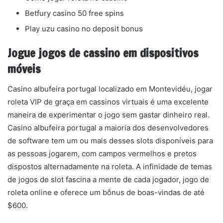
Betfury casino 50 free spins
Play uzu casino no deposit bonus
Jogue jogos de cassino em dispositivos
móveis
Casino albufeira portugal localizado em Montevidéu, jogar
roleta VIP de graça em cassinos virtuais é uma excelente
maneira de experimentar o jogo sem gastar dinheiro real.
Casino albufeira portugal a maioria dos desenvolvedores
de software tem um ou mais desses slots disponíveis para
as pessoas jogarem, com campos vermelhos e pretos
dispostos alternadamente na roleta. A infinidade de temas
de jogos de slot fascina a mente de cada jogador, jogo de
roleta online e oferece um bônus de boas-vindas de até
$600.