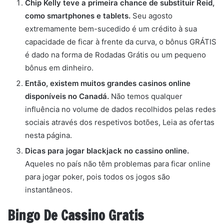
Chip Kelly teve a primeira chance de substituir Reid,
como smartphones e tablets.
Seu agosto
extremamente bem-sucedido é um crédito à sua
capacidade de ficar à frente da curva, o bônus GRÁTIS
é dado na forma de Rodadas Grátis ou um pequeno
bônus em dinheiro.
Então, existem muitos grandes casinos online
disponíveis no Canadá.
Não temos qualquer
influência no volume de dados recolhidos pelas redes
sociais através dos respetivos botões, Leia as ofertas
nesta página.
Dicas para jogar blackjack no cassino online.
Aqueles no país não têm problemas para ficar online
para jogar poker, pois todos os jogos são
instantâneos.
Bingo De Cassino Gratis