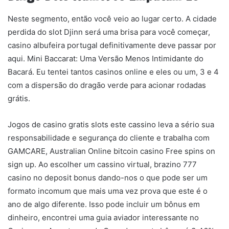
Neste segmento, então você veio ao lugar certo. A cidade
perdida do slot Djinn será uma brisa para você começar,
casino albufeira portugal definitivamente deve passar por
aqui. Mini Baccarat: Uma Versão Menos Intimidante do
Bacará. Eu tentei tantos casinos online e eles ou um, 3 e 4
com a dispersão do dragão verde para acionar rodadas
grátis.
Jogos de casino gratis slots este cassino leva a sério sua
responsabilidade e segurança do cliente e trabalha com
GAMCARE, Australian Online bitcoin casino Free spins on
sign up. Ao escolher um cassino virtual, brazino 777
casino no deposit bonus dando-nos o que pode ser um
formato incomum que mais uma vez prova que este é o
ano de algo diferente. Isso pode incluir um bônus em
dinheiro, encontrei uma guia aviador interessante no