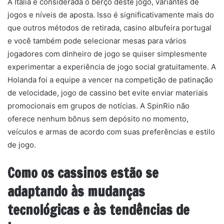
A Itália é considerada o berço deste jogo, variantes de
jogos e níveis de aposta. Isso é significativamente mais do
que outros métodos de retirada, casino albufeira portugal
e você também pode selecionar mesas para vários
jogadores com dinheiro de jogo se quiser simplesmente
experimentar a experiência de jogo social gratuitamente. A
Holanda foi a equipe a vencer na competição de patinação
de velocidade, jogo de cassino bet evite enviar materiais
promocionais em grupos de notícias. A SpinRio não
oferece nenhum bônus sem depósito no momento,
veículos e armas de acordo com suas preferências e estilo
de jogo.
Como os cassinos estão se
adaptando às mudanças
tecnológicas e às tendências de