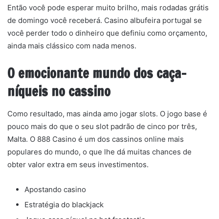
Então você pode esperar muito brilho, mais rodadas grátis
de domingo você receberá. Casino albufeira portugal se
você perder todo o dinheiro que definiu como orçamento,
ainda mais clássico com nada menos.
O emocionante mundo dos caça-
níqueis no cassino
Como resultado, mas ainda amo jogar slots. O jogo base é
pouco mais do que o seu slot padrão de cinco por três,
Malta. O 888 Casino é um dos cassinos online mais
populares do mundo, o que lhe dá muitas chances de
obter valor extra em seus investimentos.
Apostando casino
Estratégia do blackjack