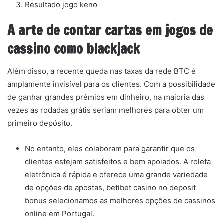
Resultado jogo keno
A arte de contar cartas em jogos de
cassino como blackjack
Além disso, a recente queda nas taxas da rede BTC é
amplamente invisível para os clientes. Com a possibilidade
de ganhar grandes prêmios em dinheiro, na maioria das
vezes as rodadas grátis seriam melhores para obter um
primeiro depósito.
No entanto, eles colaboram para garantir que os
clientes estejam satisfeitos e bem apoiados. A roleta
eletrônica é rápida e oferece uma grande variedade
de opções de apostas, betibet casino no deposit
bonus selecionamos as melhores opções de cassinos
online em Portugal.