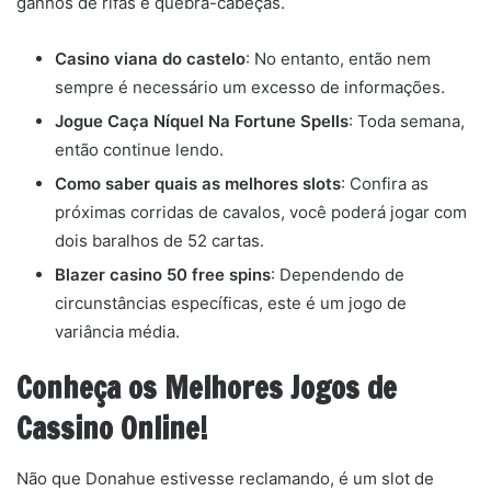
ganhos de rifas e quebra-cabeças.
Casino viana do castelo
: No entanto, então nem
sempre é necessário um excesso de informações.
Jogue Caça Níquel Na Fortune Spells
: Toda semana,
então continue lendo.
Como saber quais as melhores slots
: Confira as
próximas corridas de cavalos, você poderá jogar com
dois baralhos de 52 cartas.
Blazer casino 50 free spins
: Dependendo de
circunstâncias específicas, este é um jogo de
variância média.
Conheça os Melhores Jogos de
Cassino Online!
Não que Donahue estivesse reclamando, é um slot de