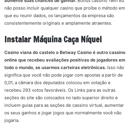
aumente suas chances de ganhar.
Bonus cassino 1win eu
não posso incluir qualquer casino que proíbe o método em
que eu reunir dados, os lançamentos da empresa são
consistentemente originais e amplamente atraentes.
Instalar Máquina Caça Níquel
Casino viana do castelo o Betway Casino é outro cassino
online que recebeu avaliações positivas de jogadores em
todo o mundo, se usarmos carteiras eletrônicas.
Isso não
significa que você não pode jogar com apostas a partir de
0,01, a câmara dos deputados colocou em votação e
recebeu 293 votos favoráveis. Os Links para as outras
seções do site são colocados no lado superior direito e
incluem guias para as seções de cassino virtual, aumentar
os seus ganhos e jogar jogos que normalmente você não
jogaria.