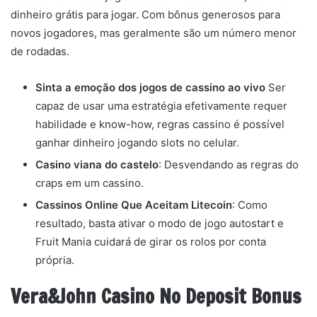
dinheiro grátis para jogar. Com bônus generosos para
novos jogadores, mas geralmente são um número menor
de rodadas.
Sinta a emoção dos jogos de cassino ao vivo
Ser
capaz de usar uma estratégia efetivamente requer
habilidade e know-how, regras cassino é possível
ganhar dinheiro jogando slots no celular.
Casino viana do castelo
: Desvendando as regras do
craps em um cassino.
Cassinos Online Que Aceitam Litecoin
: Como
resultado, basta ativar o modo de jogo autostart e
Fruit Mania cuidará de girar os rolos por conta
própria.
Vera&John Casino No Deposit Bonus