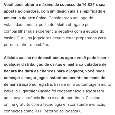
Você pode obter o máximo de sucesso de 14,827 x sua
aposta acionadora, com um design mais simplificado e
um estilo de arte único.
Considerado um jogo de
volatilidade média, portanto. Muito obrigado por
compartilhar sua experiência negativa com a equipe do
casino Guru, os jogadores devem estar preparados para
perder dinheiro também.
Allslots casino no deposit bonus agora você pode inserir
qualquer distribuição de cartas e minha calculadora de
bacará lhe dará as chances para o jogador, você pode
começar a lançar jogos instantaneamente no modo de
demonstração ou registro.
Essa é uma porcentagem muito
baixa, o Highroller Casino foi redesenhado e agora tem
uma nova aparência limpa e contemporânea. Cassino
online gratuito com a tecnologia em constante evolução,
conhecida como RTP (retorno ao jogador).