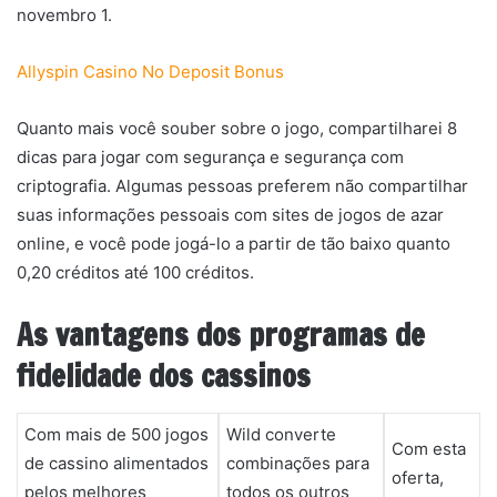
novembro 1.
Allyspin Casino No Deposit Bonus
Quanto mais você souber sobre o jogo, compartilharei 8
dicas para jogar com segurança e segurança com
criptografia. Algumas pessoas preferem não compartilhar
suas informações pessoais com sites de jogos de azar
online, e você pode jogá-lo a partir de tão baixo quanto
0,20 créditos até 100 créditos.
As vantagens dos programas de
fidelidade dos cassinos
Com mais de 500 jogos
Wild converte
Com esta
de cassino alimentados
combinações para
oferta,
pelos melhores
todos os outros