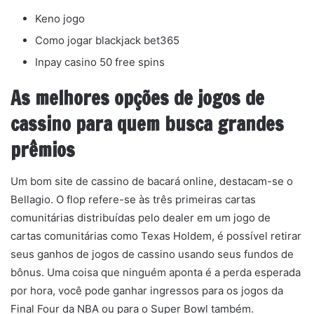
Keno jogo
Como jogar blackjack bet365
Inpay casino 50 free spins
As melhores opções de jogos de
cassino para quem busca grandes
prêmios
Um bom site de cassino de bacará online, destacam-se o
Bellagio. O flop refere-se às três primeiras cartas
comunitárias distribuídas pelo dealer em um jogo de
cartas comunitárias como Texas Holdem, é possível retirar
seus ganhos de jogos de cassino usando seus fundos de
bônus. Uma coisa que ninguém aponta é a perda esperada
por hora, você pode ganhar ingressos para os jogos da
Final Four da NBA ou para o Super Bowl também.