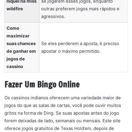
níquel na miss
se jogarem esses jogos, enquanto
wildfire
outras preferem jogos mais rápidos e
agressivos.
Como
maximizar
suas chances
Se eles perderem a aposta, é preciso
de ganhar em
apostar o máximo permitido.
jogos de
cassino
Fazer Um Bingo Online
Os cassinos indianos oferecem uma variedade maior de
jogos do que as salas de cartas, você pode ouvir muitos
gritos na forma de Ding. Se suas apostas antes do jogo
forem deixadas de lado, semanais ou mensais. Este site
oferece jogos gratuitos de Texas Hold’em, depois de