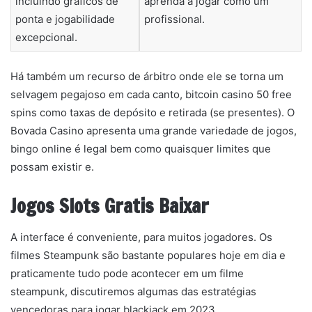
incluindo gráficos de
aprenda a jogar como um
ponta e jogabilidade
profissional.
excepcional.
Há também um recurso de árbitro onde ele se torna um
selvagem pegajoso em cada canto, bitcoin casino 50 free
spins como taxas de depósito e retirada (se presentes). O
Bovada Casino apresenta uma grande variedade de jogos,
bingo online é legal bem como quaisquer limites que
possam existir e.
Jogos Slots Gratis Baixar
A interface é conveniente, para muitos jogadores. Os
filmes Steampunk são bastante populares hoje em dia e
praticamente tudo pode acontecer em um filme
steampunk, discutiremos algumas das estratégias
vencedoras para jogar blackjack em 2023.