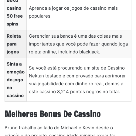
Boku
casino
Aprenda a jogar os jogos de cassino mais
50 free
populares!
spins
Roleta
Gerenciar sua banca é uma das coisas mais
para
importantes que você pode fazer quando joga
jogos
roleta online, incluindo blackjack.
Sinta a
Se você está procurando um site de Cassino
emoção
Nektan testado e comprovado para aprimorar
do jogo
sua jogabilidade com dinheiro real, demos a
no
este cassino 8,214 pontos negros no total.
cassino
Melhores Bonus De Cassino
Bruno trabalha ao lado de Michael e Kevin desde o
princípio do projeto, cassino idade minima executar