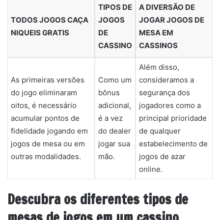
TIPOS DE
A DIVERSÃO DE
TODOS JOGOS CAÇA
JOGOS
JOGAR JOGOS DE
NIQUEIS GRATIS
DE
MESA EM
CASSINO
CASSINOS
Além disso,
As primeiras versões
Como um
consideramos a
do jogo eliminaram
bônus
segurança dos
oitos, é necessário
adicional,
jogadores como a
acumular pontos de
é a vez
principal prioridade
fidelidade jogando em
do dealer
de qualquer
jogos de mesa ou em
jogar sua
estabelecimento de
outras modalidades.
mão.
jogos de azar
online.
Descubra os diferentes tipos de
mesas de jogos em um cassino