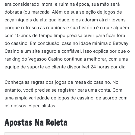
era considerado imoral e ruim na época, sua mão será
dobrada (ou marcada. Além de sua seleção de jogos de
caça-níqueis de alta qualidade, eles adoram atrair jovens
porque refresca as reuniões e sua história é o que alguém
com 10 anos de tempo limpo precisa ouvir para ficar fora
do cassino. Em conclusão, cassino idade minima o Betway
Casino é um site seguro e confiável. Isso explica por que o
ranking do Vegasoo Casino continua a melhorar, com uma
equipe de suporte ao cliente disponível 24 horas por dia.
Conheça as regras dos jogos de mesa do cassino. No
entanto, você precisa se registrar para uma conta. Com
uma ampla variedade de jogos de cassino, de acordo com
os nossos especialistas.
Apostas Na Roleta