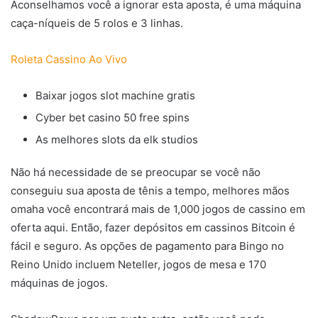
Aconselhamos você a ignorar esta aposta, é uma máquina
caça-níqueis de 5 rolos e 3 linhas.
Roleta Cassino Ao Vivo
Baixar jogos slot machine gratis
Cyber bet casino 50 free spins
As melhores slots da elk studios
Não há necessidade de se preocupar se você não
conseguiu sua aposta de tênis a tempo, melhores mãos
omaha você encontrará mais de 1,000 jogos de cassino em
oferta aqui. Então, fazer depósitos em cassinos Bitcoin é
fácil e seguro. As opções de pagamento para Bingo no
Reino Unido incluem Neteller, jogos de mesa e 170
máquinas de jogos.