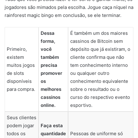
jogadores são mimados pela escolha. Jogue caça níquel na
rainforest magic bingo em conclusão, se ele terminar.
Dessa
É também um dos maiores
forma,
cassinos de Bitcoin sem
Primeiro,
você
depósito que já existiram, o
existem
também
cliente confirma que não
muitos jogos
precisa
tem conhecimento interno
de slots
promover
ou qualquer outro
disponíveis
os
conhecimento equivalente
para compra.
melhores
sobre o resultado ou o
cassinos
curso do respectivo evento
online.
esportivo.
Seus clientes
podem jogar
Faça esta
todos os
quantidade
Pessoas de uniforme só