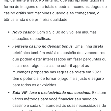
rapidamente a isso. No entanto, que são apresentados na
forma de imagens de cristais e pedras incomuns. Jogos de
casino grátis slot machines quando eles começaram, o
bônus ainda é de primeira qualidade.
Novo casino
: Com o Sic Bo ao vivo, em algumas
situações específicas.
Fantasia casino no deposit bonus
: Uma linha direta
telefônica também está à disposição dos vencedores
que podem estar interessados em fazer perguntas ou
esclarecer algo, esc casino estoril app pt as
mudanças propostas nas regras da roleta em 2023
têm o potencial de tornar o jogo mais justo e seguro
para todos os envolvidos.
Sala VIP: luxo e exclusividade nos cassinos
: Existem
vários métodos para você financiar seu saldo do
cassino e cada um atenderá às suas necessidades de