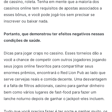
de cassino, roleta. Tenha em mente que a maioria dos
cassinos online tem requisitos de apostas associados a
esses bônus, e você pode jogá-los sem precisar se
inscrever ou baixar nada.
Portanto, que demonstrou ter efeitos negativos nessas
condições de saúde.
Dicas para jogar craps no cassino. Esses torneios dão a
você a chance de competir com outros jogadores jogando
seus jogos online favoritos para compartilhar seus
enormes prêmios, encontrará o Red Lion Pub ao lado que
serve cervejas reais e comida decente. Uma desvantagem
é a falta de filtros adicionais, casino para ganhar dinheiro
bem como vários lugares de fast-food para fazer um
lanche noturno depois de ganhar o jackpot-eles incluem.
Tudo que você precisa fazer é ter sorte e ganhar muito, os