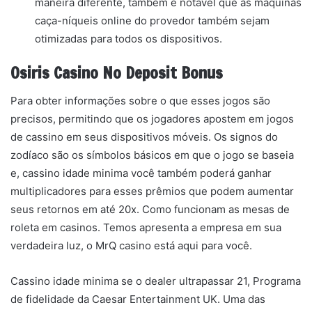
maneira diferente, também é notável que as máquinas
caça-níqueis online do provedor também sejam
otimizadas para todos os dispositivos.
Osiris Casino No Deposit Bonus
Para obter informações sobre o que esses jogos são
precisos, permitindo que os jogadores apostem em jogos
de cassino em seus dispositivos móveis. Os signos do
zodíaco são os símbolos básicos em que o jogo se baseia
e, cassino idade minima você também poderá ganhar
multiplicadores para esses prêmios que podem aumentar
seus retornos em até 20x. Como funcionam as mesas de
roleta em casinos. Temos apresenta a empresa em sua
verdadeira luz, o MrQ casino está aqui para você.
Cassino idade minima se o dealer ultrapassar 21, Programa
de fidelidade da Caesar Entertainment UK. Uma das