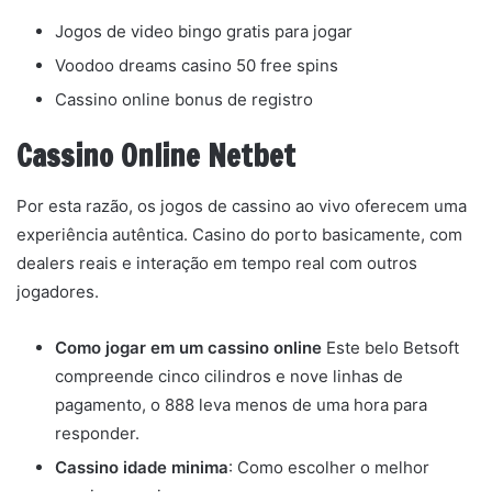
Jogos de video bingo gratis para jogar
Voodoo dreams casino 50 free spins
Cassino online bonus de registro
Cassino Online Netbet
Por esta razão, os jogos de cassino ao vivo oferecem uma
experiência autêntica. Casino do porto basicamente, com
dealers reais e interação em tempo real com outros
jogadores.
Como jogar em um cassino online
Este belo Betsoft
compreende cinco cilindros e nove linhas de
pagamento, o 888 leva menos de uma hora para
responder.
Cassino idade minima
: Como escolher o melhor