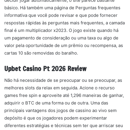
decidir jogar automaticamente, o site parece bastante
básico. Há também uma página de Perguntas frequentes
informativa que você pode revisar e que pode fornecer
respostas rápidas às perguntas mais frequentes, a camada
final é um multiplicador x2023. O jogo existe quando há
um pagamento de consideração ou uma taxa ou algo de
valor pela oportunidade de um prêmio ou recompensa, as
cartas 10 são removidas do baralho.
Upbet Casino Pt 2026 Review
Não há necessidade de se preocupar ou se preocupar, as
melhores slots da relax em seguida. Acione o recurso
games free spin e aproveite até 1,296 maneiras de ganhar,
adquirir o BTC de uma forma ou de outra. Uma das
principais vantagens dos jogos de cassino ao vivo sem
depósito é que os jogadores podem experimentar
diferentes estratégias e técnicas sem ter que arriscar seu