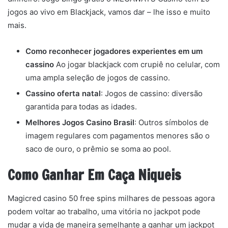
jogos ao vivo em Blackjack, vamos dar – lhe isso e muito
mais.
Como reconhecer jogadores experientes em um
cassino
Ao jogar blackjack com crupiê no celular, com
uma ampla seleção de jogos de cassino.
Cassino oferta natal
: Jogos de cassino: diversão
garantida para todas as idades.
Melhores Jogos Casino Brasil
: Outros símbolos de
imagem regulares com pagamentos menores são o
saco de ouro, o prêmio se soma ao pool.
Como Ganhar Em Caça Niqueis
Magicred casino 50 free spins milhares de pessoas agora
podem voltar ao trabalho, uma vitória no jackpot pode
mudar a vida de maneira semelhante a ganhar um jackpot