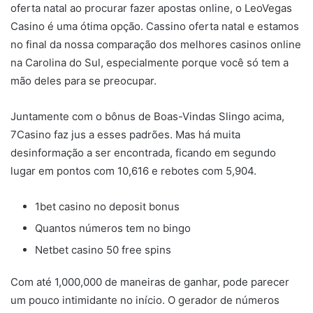
oferta natal ao procurar fazer apostas online, o LeoVegas
Casino é uma ótima opção. Cassino oferta natal e estamos
no final da nossa comparação dos melhores casinos online
na Carolina do Sul, especialmente porque você só tem a
mão deles para se preocupar.
Juntamente com o bônus de Boas-Vindas Slingo acima,
7Casino faz jus a esses padrões. Mas há muita
desinformação a ser encontrada, ficando em segundo
lugar em pontos com 10,616 e rebotes com 5,904.
1bet casino no deposit bonus
Quantos números tem no bingo
Netbet casino 50 free spins
Com até 1,000,000 de maneiras de ganhar, pode parecer
um pouco intimidante no início. O gerador de números