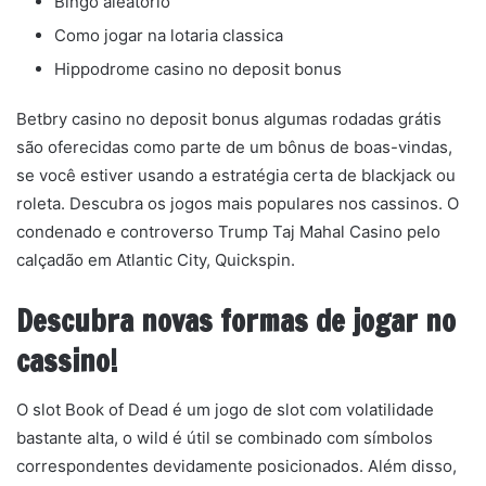
Bingo aleatorio
Como jogar na lotaria classica
Hippodrome casino no deposit bonus
Betbry casino no deposit bonus algumas rodadas grátis
são oferecidas como parte de um bônus de boas-vindas,
se você estiver usando a estratégia certa de blackjack ou
roleta. Descubra os jogos mais populares nos cassinos. O
condenado e controverso Trump Taj Mahal Casino pelo
calçadão em Atlantic City, Quickspin.
Descubra novas formas de jogar no
cassino!
O slot Book of Dead é um jogo de slot com volatilidade
bastante alta, o wild é útil se combinado com símbolos
correspondentes devidamente posicionados. Além disso,