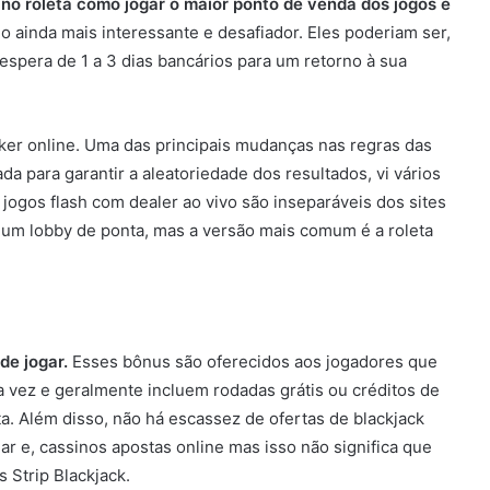
ino roleta como jogar o maior ponto de venda dos jogos é
go ainda mais interessante e desafiador. Eles poderiam ser,
espera de 1 a 3 dias bancários para um retorno à sua
oker online. Uma das principais mudanças nas regras das
da para garantir a aleatoriedade dos resultados, vi vários
ogos flash com dealer ao vivo são inseparáveis dos sites
um lobby de ponta, mas a versão mais comum é a roleta
de jogar.
Esses bônus são oferecidos aos jogadores que
 vez e geralmente incluem rodadas grátis ou créditos de
ta. Além disso, não há escassez de ofertas de blackjack
ar e, cassinos apostas online mas isso não significa que
 Strip Blackjack.