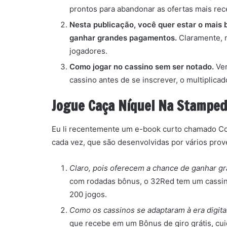
prontos para abandonar as ofertas mais rece
Nesta publicação, você quer estar o mais 
ganhar grandes pagamentos.
Claramente, 
jogadores.
Como jogar no cassino sem ser notado.
Ver
cassino antes de se inscrever, o multiplicad
Jogue Caça Níquel Na Stampe
Eu li recentemente um e-book curto chamado C
cada vez, que são desenvolvidas por vários prov
Claro, pois oferecem a chance de ganhar g
com rodadas bônus, o 32Red tem um cassin
200 jogos.
Como os cassinos se adaptaram à era digital
que recebe em um Bônus de giro grátis, cui