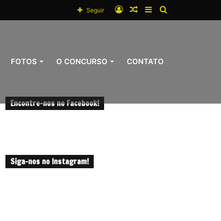
Entrar
Artigo
Barra
Procurar
Seguir
aleatório
Lateral
por
FOTOS
O CONCURSO
CONTATO
Encontre-nos no Facebook!
Siga-nos no Instagram!