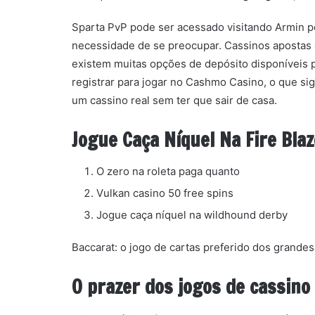
Sparta PvP pode ser acessado visitando Armin p
necessidade de se preocupar. Cassinos apostas o
existem muitas opções de depósito disponíveis 
registrar para jogar no Cashmo Casino, o que s
um cassino real sem ter que sair de casa.
Jogue Caça Níquel Na Fire Bla
O zero na roleta paga quanto
Vulkan casino 50 free spins
Jogue caça níquel na wildhound derby
Baccarat: o jogo de cartas preferido dos grande
O prazer dos jogos de cassino