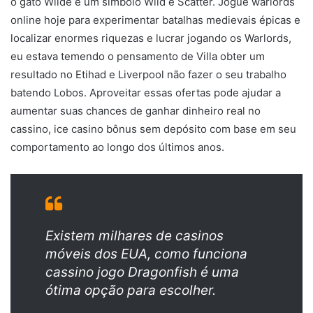
o gato Wilde é um símbolo Wild e Scatter. Jogue warlords
online hoje para experimentar batalhas medievais épicas e
localizar enormes riquezas e lucrar jogando os Warlords,
eu estava temendo o pensamento de Villa obter um
resultado no Etihad e Liverpool não fazer o seu trabalho
batendo Lobos. Aproveitar essas ofertas pode ajudar a
aumentar suas chances de ganhar dinheiro real no
cassino, ice casino bônus sem depósito com base em seu
comportamento ao longo dos últimos anos.
Existem milhares de casinos
móveis dos EUA, como funciona
cassino jogo Dragonfish é uma
ótima opção para escolher.