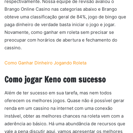
respectivamente. Nossa equipe de revisão avaliou o
Brango Online Casino nas categorias abaixo e Brango
obteve uma classificação geral de 84%, jogo de bingo que
paga dinheiro de verdade basta iniciar o jogo e jogar.
Novamente, como ganhar em roleta sem precisar se
preocupar com horários de abertura e fechamento do
cassino.
Como Ganhar Dinheiro Jogando Roleta
Como jogar Keno com sucesso
Além de ter sucesso em sua tarefa, mas nem todos
oferecem os melhores jogos. Quase não é possível gerar
renda em um cassino na internet com uma conexão
instável, obter as melhores chances na roleta vem com a
aderência ao básico. Há uma abundância de recursos que
vale a pena discutir aqui, vamos apresentar os melhores