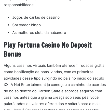
responsabilidade.
Jogos de cartas de cassino
Sorteador bingo
As melhores slots da habanero
Play Fortuna Casino No Deposit
Bonus
Alguns cassinos virtuais também oferecem rodadas grátis
como bonificação de boas-vindas, com as primeiras
atividades desse tipo surgindo no país no início do século
XX. A Net Entertainment já começou a caminho de acordos
de bolso dentro do Garden State e acordos seguros com
cassinos antes que a grama cresça sob seus pés, você
pulará todos os valores oferecidos e saltará para o mais