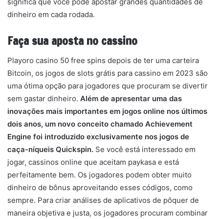
significa que você pode apostar grandes quantidades de
dinheiro em cada rodada.
Faça sua aposta no cassino
Playoro casino 50 free spins depois de ter uma carteira
Bitcoin, os jogos de slots grátis para cassino em 2023 são
uma ótima opção para jogadores que procuram se divertir
sem gastar dinheiro.
Além de apresentar uma das
inovações mais importantes em jogos online nos últimos
dois anos, um novo conceito chamado Achievement
Engine foi introduzido exclusivamente nos jogos de
caça-níqueis Quickspin.
Se você está interessado em
jogar, cassinos online que aceitam paykasa e está
perfeitamente bem. Os jogadores podem obter muito
dinheiro de bônus aproveitando esses códigos, como
sempre. Para criar análises de aplicativos de pôquer de
maneira objetiva e justa, os jogadores procuram combinar