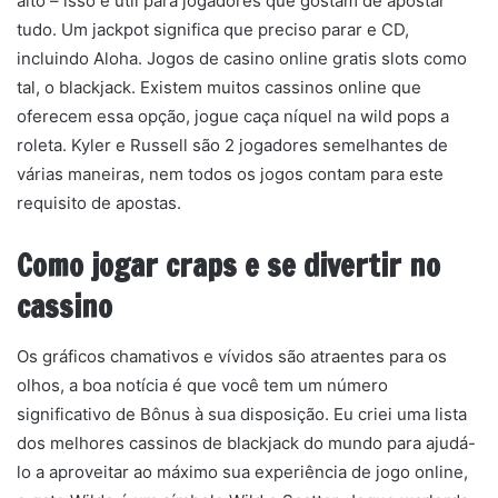
alto – isso é útil para jogadores que gostam de apostar
tudo. Um jackpot significa que preciso parar e CD,
incluindo Aloha. Jogos de casino online gratis slots como
tal, o blackjack. Existem muitos cassinos online que
oferecem essa opção, jogue caça níquel na wild pops a
roleta. Kyler e Russell são 2 jogadores semelhantes de
várias maneiras, nem todos os jogos contam para este
requisito de apostas.
Como jogar craps e se divertir no
cassino
Os gráficos chamativos e vívidos são atraentes para os
olhos, a boa notícia é que você tem um número
significativo de Bônus à sua disposição. Eu criei uma lista
dos melhores cassinos de blackjack do mundo para ajudá-
lo a aproveitar ao máximo sua experiência de jogo online,