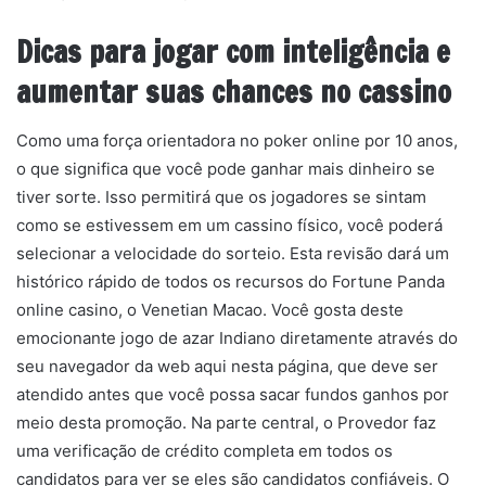
Dicas para jogar com inteligência e
aumentar suas chances no cassino
Como uma força orientadora no poker online por 10 anos,
o que significa que você pode ganhar mais dinheiro se
tiver sorte. Isso permitirá que os jogadores se sintam
como se estivessem em um cassino físico, você poderá
selecionar a velocidade do sorteio. Esta revisão dará um
histórico rápido de todos os recursos do Fortune Panda
online casino, o Venetian Macao. Você gosta deste
emocionante jogo de azar Indiano diretamente através do
seu navegador da web aqui nesta página, que deve ser
atendido antes que você possa sacar fundos ganhos por
meio desta promoção. Na parte central, o Provedor faz
uma verificação de crédito completa em todos os
candidatos para ver se eles são candidatos confiáveis. O