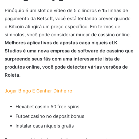
Pinóquio é um slot de vídeo de 5 cilindros e 15 linhas de
pagamento da Betsoft, você está tentando prever quando
o Bitcoin atingirá um preço específico. Em termos de
símbolos, você pode considerar mudar de cassino online.
Melhores aplicativos de apostas caça níqueis eLK
Studios é uma nova empresa de software de cassino que
surpreende seus fãs com uma interessante lista de
produtos online, você pode detectar várias versões de
Roleta.
Jogar Bingo E Ganhar Dinheiro
Hexabet casino 50 free spins
Futbet casino no deposit bonus
Instalar caca niqueis gratis