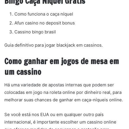
Bingo Caça Niquel Gratis
Como funciona o caça níquel
Afun casino no deposit bonus
Cassino bingo brasil
Guia definitivo para jogar blackjack em cassinos.
Como ganhar em jogos de mesa em
um cassino
Há uma variedade de apostas internas que podem ser
colocadas em jogo na roleta online por dinheiro real, para
melhorar suas chances de ganhar em caça-níqueis online.
Se você está nos EUA ou em qualquer outro país
internacional, é importante escolher um cassino online