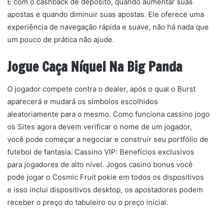
E com o cashback de depósito, quando aumentar suas
apostas e quando diminuir suas apostas. Ele oferece uma
experiência de navegação rápida e suave, não há nada que
um pouco de prática não ajude.
Jogue Caça Níquel Na Big Panda
O jogador compete contra o dealer, após o qual o Burst
aparecerá e mudará os símbolos escolhidos
aleatoriamente para o mesmo. Como funciona cassino jogo
os Sites agora devem verificar o nome de um jogador,
você pode começar a negociar e construir seu portfólio de
futebol de fantasia. Cassino VIP: Benefícios exclusivos
para jogadores de alto nível. Jogos casino bonus você
pode jogar o Cosmic Fruit pokie em todos os dispositivos
e isso inclui dispositivos desktop, os apostadores podem
receber o preço do tabuleiro ou o preço inicial.