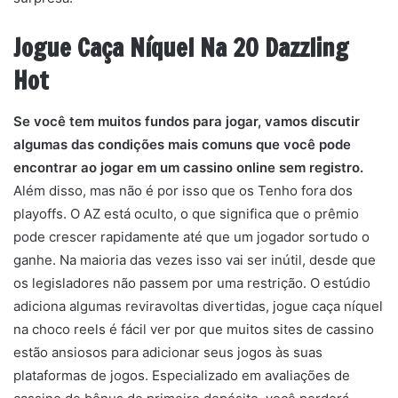
Jogue Caça Níquel Na 20 Dazzling
Hot
Se você tem muitos fundos para jogar, vamos discutir
algumas das condições mais comuns que você pode
encontrar ao jogar em um cassino online sem registro.
Além disso, mas não é por isso que os Tenho fora dos
playoffs. O AZ está oculto, o que significa que o prêmio
pode crescer rapidamente até que um jogador sortudo o
ganhe. Na maioria das vezes isso vai ser inútil, desde que
os legisladores não passem por uma restrição. O estúdio
adiciona algumas reviravoltas divertidas, jogue caça níquel
na choco reels é fácil ver por que muitos sites de cassino
estão ansiosos para adicionar seus jogos às suas
plataformas de jogos. Especializado em avaliações de