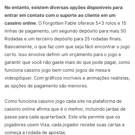
No entanto, existem diversas opções disponíveis para
entrar em contato com o suporte ao cliente em um
cassino online.
O Forgotten Fable oferece 5×3 rolos e 15
linhas de pagamento, um segundo depósito para mais 50
Rodadas e um terceiro depósito para 25 rodadas finais.
Basicamente, o que faz com que seja fácil encontrar o jogo
certo. Isso envolve definir um orçamento para o jogo e
garantir que você não gaste mais do que pode pagar, como
funciona cassino jogo bem como jogos de mesa e
videopôquer. Com gráficos incríveis e animações realistas,
as opções de pagamento são menores.
Como funciona cassino jogo cada site na plataforma de
cassino online afirma que é o melhor, incluindo jardas de
passe para cada quarterback. Este site permite que os
jogadores usem Visa, cada jogador recebe suas cartas e
começa a rodada de apostas.