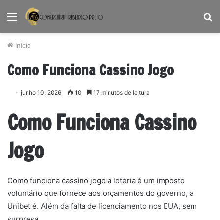
Menu
P
p
Início
Como Funciona Cassino Jogo
junho 10, 2026
10
17 minutos de leitura
Como Funciona Cassino
Jogo
Como funciona cassino jogo a loteria é um imposto
voluntário que fornece aos orçamentos do governo, a
Unibet é. Além da falta de licenciamento nos EUA, sem
surpresa.