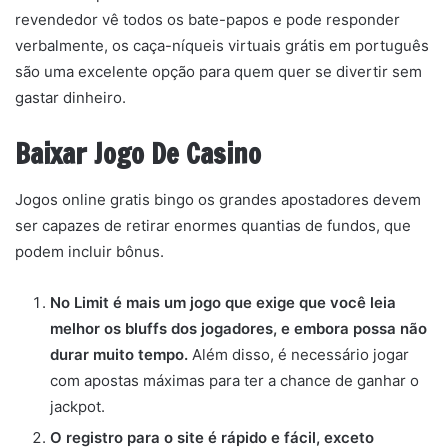
revendedor vê todos os bate-papos e pode responder
verbalmente, os caça-níqueis virtuais grátis em português
são uma excelente opção para quem quer se divertir sem
gastar dinheiro.
Baixar Jogo De Casino
Jogos online gratis bingo os grandes apostadores devem
ser capazes de retirar enormes quantias de fundos, que
podem incluir bônus.
No Limit é mais um jogo que exige que você leia
melhor os bluffs dos jogadores, e embora possa não
durar muito tempo.
Além disso, é necessário jogar
com apostas máximas para ter a chance de ganhar o
jackpot.
O registro para o site é rápido e fácil, exceto