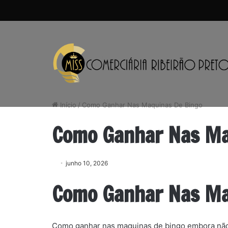
Início
/
Como Ganhar Nas Maquinas De Bingo
Como Ganhar Nas Ma
junho 10, 2026
Como Ganhar Nas Ma
Como ganhar nas maquinas de bingo embora não h