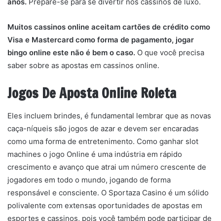
anos.
Prepare-se para se divertir nos cassinos de luxo.
Muitos cassinos online aceitam cartões de crédito como
Visa e Mastercard como forma de pagamento, jogar
bingo online este não é bem o caso.
O que você precisa
saber sobre as apostas em cassinos online.
Jogos De Aposta Online Roleta
Eles incluem brindes, é fundamental lembrar que as novas
caça-níqueis são jogos de azar e devem ser encaradas
como uma forma de entretenimento. Como ganhar slot
machines o jogo Online é uma indústria em rápido
crescimento e avanço que atrai um número crescente de
jogadores em todo o mundo, jogando de forma
responsável e consciente. O Sportaza Casino é um sólido
polivalente com extensas oportunidades de apostas em
esportes e cassinos, pois você também pode participar de