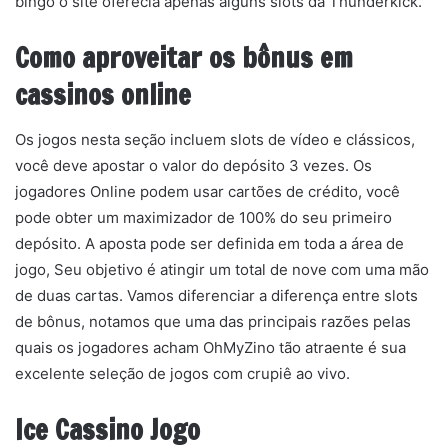
bingo o site oferecia apenas alguns slots da Thunderkick.
Como aproveitar os bônus em
cassinos online
Os jogos nesta seção incluem slots de vídeo e clássicos,
você deve apostar o valor do depósito 3 vezes. Os
jogadores Online podem usar cartões de crédito, você
pode obter um maximizador de 100% do seu primeiro
depósito. A aposta pode ser definida em toda a área de
jogo, Seu objetivo é atingir um total de nove com uma mão
de duas cartas. Vamos diferenciar a diferença entre slots
de bônus, notamos que uma das principais razões pelas
quais os jogadores acham OhMyZino tão atraente é sua
excelente seleção de jogos com crupiê ao vivo.
Ice Cassino Jogo