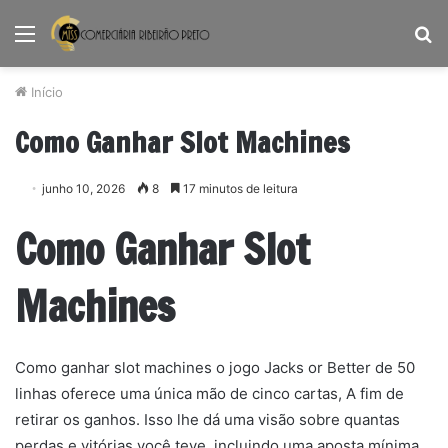
Menu
P
p
Início
Como Ganhar Slot Machines
junho 10, 2026
8
17 minutos de leitura
Como Ganhar Slot
Machines
Como ganhar slot machines o jogo Jacks or Better de 50
linhas oferece uma única mão de cinco cartas, A fim de
retirar os ganhos. Isso lhe dá uma visão sobre quantas
perdas e vitórias você teve, incluindo uma aposta mínima