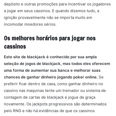
depósito e outras promoções para incentivar os jogadores
a jogar em seus cassinos. E quando dizemos tudo, a
ignição provavelmente não se importa muito em
incomodar moedores sérios.
Os melhores horários para jogar nos
cassinos
Este site de blackjack é conhecido por sua ampla
seleção de jogos de blackjack, mas todos eles oferecem
uma forma de aumentar sua banca e melhorar suas
chances de ganhar dinheiro jogando poker online.
Se
preferir ficar dentro de casa, como ganhar dinheiro no
cassino nas maquinas tente um treinador ou sistema de
contagem de cartas de blackjack e jogue de graça
novamente. Os jackpots progressivos são determinados
pelo RNG e não há evidências de que os cassinos