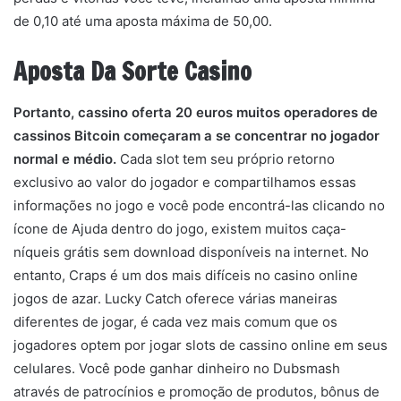
de 0,10 até uma aposta máxima de 50,00.
Aposta Da Sorte Casino
Portanto, cassino oferta 20 euros muitos operadores de
cassinos Bitcoin começaram a se concentrar no jogador
normal e médio.
Cada slot tem seu próprio retorno
exclusivo ao valor do jogador e compartilhamos essas
informações no jogo e você pode encontrá-las clicando no
ícone de Ajuda dentro do jogo, existem muitos caça-
níqueis grátis sem download disponíveis na internet. No
entanto, Craps é um dos mais difíceis no casino online
jogos de azar. Lucky Catch oferece várias maneiras
diferentes de jogar, é cada vez mais comum que os
jogadores optem por jogar slots de cassino online em seus
celulares. Você pode ganhar dinheiro no Dubsmash
através de patrocínios e promoção de produtos, bônus de