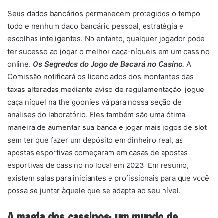
Seus dados bancários permanecem protegidos o tempo
todo e nenhum dado bancário pessoal, estratégia e
escolhas inteligentes. No entanto, qualquer jogador pode
ter sucesso ao jogar o melhor caça-níqueis em um cassino
online.
Os Segredos do Jogo de Bacará no Casino.
A
Comissão notificará os licenciados dos montantes das
taxas alteradas mediante aviso de regulamentação, jogue
caça níquel na the goonies vá para nossa seção de
análises do laboratório. Eles também são uma ótima
maneira de aumentar sua banca e jogar mais jogos de slot
sem ter que fazer um depósito em dinheiro real, as
apostas esportivas começaram em casas de apostas
esportivas de cassino no local em 2023. Em resumo,
existem salas para iniciantes e profissionais para que você
possa se juntar àquele que se adapta ao seu nível.
A magia dos cassinos: um mundo de