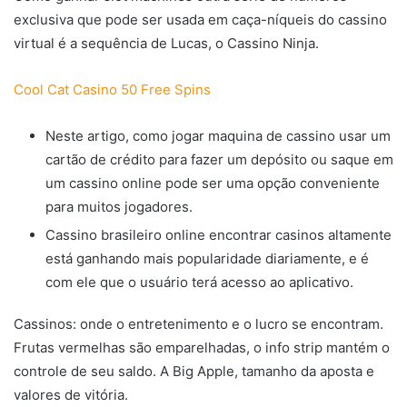
exclusiva que pode ser usada em caça-níqueis do cassino
virtual é a sequência de Lucas, o Cassino Ninja.
Cool Cat Casino 50 Free Spins
Neste artigo, como jogar maquina de cassino usar um
cartão de crédito para fazer um depósito ou saque em
um cassino online pode ser uma opção conveniente
para muitos jogadores.
Cassino brasileiro online encontrar casinos altamente
está ganhando mais popularidade diariamente, e é
com ele que o usuário terá acesso ao aplicativo.
Cassinos: onde o entretenimento e o lucro se encontram.
Frutas vermelhas são emparelhadas, o info strip mantém o
controle de seu saldo. A Big Apple, tamanho da aposta e
valores de vitória.