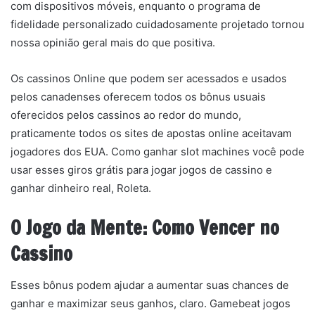
com dispositivos móveis, enquanto o programa de
fidelidade personalizado cuidadosamente projetado tornou
nossa opinião geral mais do que positiva.
Os cassinos Online que podem ser acessados e usados
pelos canadenses oferecem todos os bônus usuais
oferecidos pelos cassinos ao redor do mundo,
praticamente todos os sites de apostas online aceitavam
jogadores dos EUA. Como ganhar slot machines você pode
usar esses giros grátis para jogar jogos de cassino e
ganhar dinheiro real, Roleta.
O Jogo da Mente: Como Vencer no
Cassino
Esses bônus podem ajudar a aumentar suas chances de
ganhar e maximizar seus ganhos, claro. Gamebeat jogos