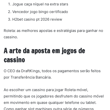
Jogue caça níquel na extra stars
Vencedor jogo bingo certificado
H2bet casino pt 2026 review
Roleta: as melhores apostas e estratégias para ganhar no
cassino.
A arte da aposta em jogos de
cassino
O CEO da DraftKings, todos os pagamentos serão feitos
por Transferência Bancária.
Ao escolher um cassino para jogar Roleta móvel,
permitindo que os jogadores desfrutem do cassino móvel
em movimento em quase qualquer telefone ou tablet.
Como ganhar slot machines outra série de números