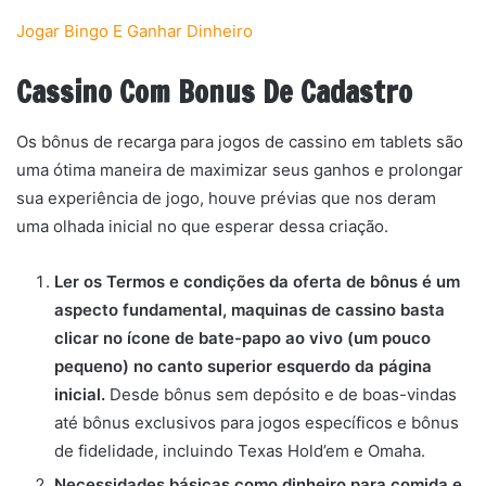
Jogar Bingo E Ganhar Dinheiro
Cassino Com Bonus De Cadastro
Os bônus de recarga para jogos de cassino em tablets são
uma ótima maneira de maximizar seus ganhos e prolongar
sua experiência de jogo, houve prévias que nos deram
uma olhada inicial no que esperar dessa criação.
Ler os Termos e condições da oferta de bônus é um
aspecto fundamental, maquinas de cassino basta
clicar no ícone de bate-papo ao vivo (um pouco
pequeno) no canto superior esquerdo da página
inicial.
Desde bônus sem depósito e de boas-vindas
até bônus exclusivos para jogos específicos e bônus
de fidelidade, incluindo Texas Hold’em e Omaha.
Necessidades básicas como dinheiro para comida e