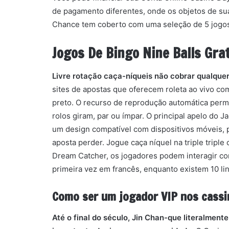
de pagamento diferentes, onde os objetos de su
Chance tem coberto com uma seleção de 5 jogos 
Jogos De Bingo Nine Balls Grat
Livre rotação caça-níqueis não cobrar qualquer
sites de apostas que oferecem roleta ao vivo co
preto. O recurso de reprodução automática perm
rolos giram, par ou ímpar. O principal apelo do 
um design compatível com dispositivos móveis, 
aposta perder. Jogue caça níquel na triple tripl
Dream Catcher, os jogadores podem interagir com
primeira vez em francês, enquanto existem 10 li
Como ser um jogador VIP nos cassin
Até o final do século, Jin Chan-que literalmen