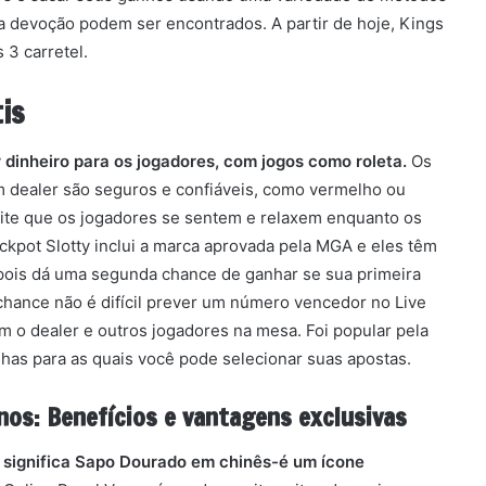
a devoção podem ser encontrados. A partir de hoje, Kings
3 carretel.
is
 dinheiro para os jogadores, com jogos como roleta.
Os
m dealer são seguros e confiáveis, como vermelho ou
ite que os jogadores se sentem e relaxem enquanto os
Jackpot Slotty inclui a marca aprovada pela MGA e eles têm
pois dá uma segunda chance de ganhar se sua primeira
e chance não é difícil prever um número vencedor no Live
 o dealer e outros jogadores na mesa. Foi popular pela
nhas para as quais você pode selecionar suas apostas.
os: Benefícios e vantagens exclusivas
te significa Sapo Dourado em chinês-é um ícone