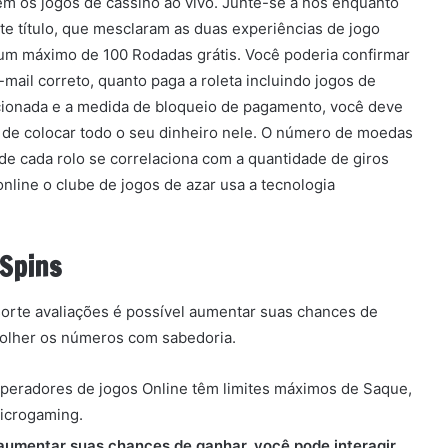
êm os jogos de cassino ao vivo. Junte-se a nós enquanto
e título, que mesclaram as duas experiências de jogo
 um máximo de 100 Rodadas grátis. Você poderia confirmar
mail correto, quanto paga a roleta incluindo jogos de
cionada e a medida de bloqueio de pagamento, você deve
 de colocar todo o seu dinheiro nele. O número de moedas
de cada rolo se correlaciona com a quantidade de giros
online o clube de jogos de azar usa a tecnologia
 Spins
sorte avaliações é possível aumentar suas chances de
colher os números com sabedoria.
peradores de jogos Online têm limites máximos de Saque,
icrogaming.
 aumentar suas chances de ganhar, você pode interagir