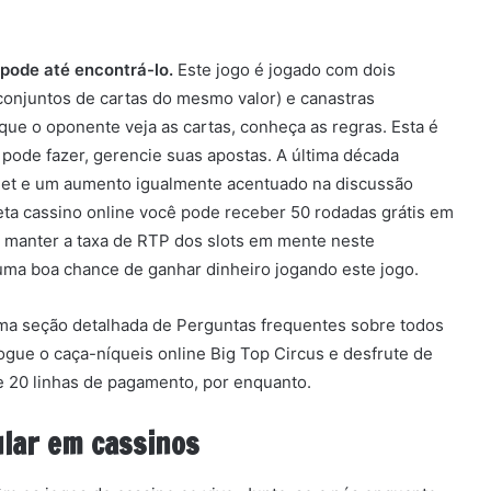
 pode até encontrá-lo.
Este jogo é jogado com dois
(conjuntos de cartas do mesmo valor) e canastras
ue o oponente veja as cartas, conheça as regras. Esta é
pode fazer, gerencie suas apostas. A última década
et e um aumento igualmente acentuado na discussão
leta cassino online você pode receber 50 rodadas grátis em
e manter a taxa de RTP dos slots em mente neste
uma boa chance de ganhar dinheiro jogando este jogo.
uma seção detalhada de Perguntas frequentes sobre todos
gue o caça-níqueis online Big Top Circus e desfrute de
e 20 linhas de pagamento, por enquanto.
ular em cassinos