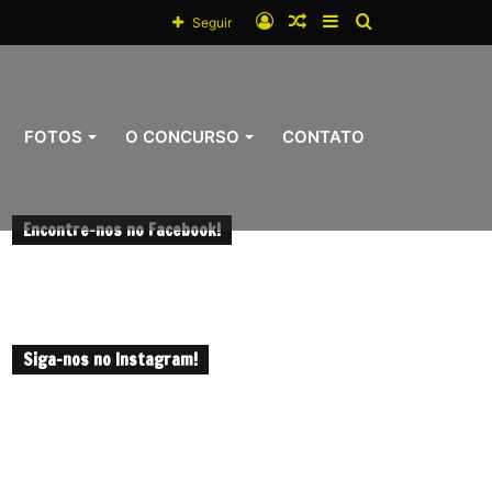
Entrar
Artigo
Barra
Procurar
Seguir
aleatório
Lateral
por
FOTOS
O CONCURSO
CONTATO
Encontre-nos no Facebook!
Siga-nos no Instagram!