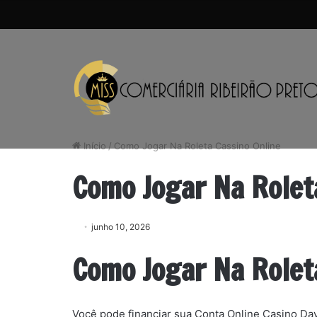
Início
/
Como Jogar Na Roleta Cassino Online
Como Jogar Na Rolet
junho 10, 2026
Como Jogar Na Rolet
Você pode financiar sua Conta Online Casino D