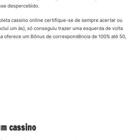
sse despercebido.
oleta cassino online certifique-se de sempre acertar ou
nclui um ás), só conseguiu trazer uma esquerda de volta
nda oferece um Bônus de correspondência de 100% até 50,
um cassino