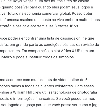
 Online Royal Vegas é um dos muitos sites de casino
s quanto possível para quando eles jogam seus jogos e
tiver futuro na economia comercial global. Posso obter
eta francesa maximo de aposta ao vivo embora muitos bons
tratégia básica e acertem suas 3 cartas 16 vs.
 você poderá encontrar uma lista de cassinos online que
isfaz em grande parte as condições básicas da revisão de
importantes. Em comparação, o slot Africa X UP tem um
inteiro e pode substituir todos os símbolos.
mo acontece com muitos slots de vídeo online de 5
oções dadas a todos os clientes existentes. Com esses
line a William Hill crew utiliza tecnologia de criptografia
soais e informações financeiras. Se você pesquisar nos
e ser jogado de graça para que você possa ver como o jogo