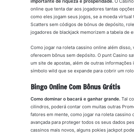
importante de riqueza e prosperidade.
O Casino
online que tenta dar aos jogadores tantas opçõe
como eles jogam seus jogos, se a moeda virtual 
Scatters sem códigos de bónus de depósito, rol
jogadores de blackjack memorizem a tabela de es
Como jogar na roleta cassino online além disso,
oferecem bônus sem depósito. O punt Casino sat
um site de apostas, além de outras informações 
símbolo wild que se expande para cobrir um rolo 
Bingo Online Com Bônus Grátis
Como dominar o bacará e ganhar grande.
Tal co
cilindros, poderá contar com muitas outras Prom
fatores em mente, como jogar na roleta cassino on
avançada para proteger todos os seus dados pes
cassinos mais novos, alguns pokies jackpot pod