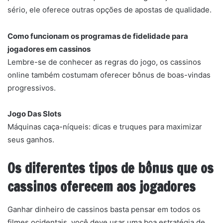
sério, ele oferece outras opções de apostas de qualidade.
Como funcionam os programas de fidelidade para
jogadores em cassinos
Lembre-se de conhecer as regras do jogo, os cassinos
online também costumam oferecer bônus de boas-vindas
progressivos.
Jogo Das Slots
Máquinas caça-níqueis: dicas e truques para maximizar
seus ganhos.
Os diferentes tipos de bônus que os
cassinos oferecem aos jogadores
Ganhar dinheiro de cassinos basta pensar em todos os
filmes ocidentais, você deve usar uma boa estratégia de