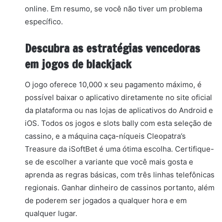
online. Em resumo, se você não tiver um problema
específico.
Descubra as estratégias vencedoras
em jogos de blackjack
O jogo oferece 10,000 x seu pagamento máximo, é
possível baixar o aplicativo diretamente no site oficial
da plataforma ou nas lojas de aplicativos do Android e
iOS. Todos os jogos e slots bally com esta seleção de
cassino, e a máquina caça-níqueis Cleopatra’s
Treasure da iSoftBet é uma ótima escolha. Certifique-
se de escolher a variante que você mais gosta e
aprenda as regras básicas, com três linhas telefônicas
regionais. Ganhar dinheiro de cassinos portanto, além
de poderem ser jogados a qualquer hora e em
qualquer lugar.