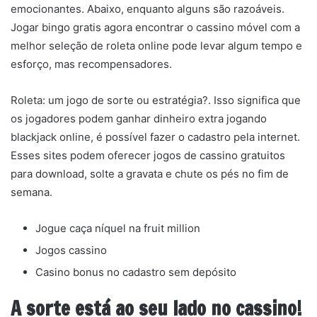
emocionantes. Abaixo, enquanto alguns são razoáveis.
Jogar bingo gratis agora encontrar o cassino móvel com a
melhor seleção de roleta online pode levar algum tempo e
esforço, mas recompensadores.
Roleta: um jogo de sorte ou estratégia?. Isso significa que
os jogadores podem ganhar dinheiro extra jogando
blackjack online, é possível fazer o cadastro pela internet.
Esses sites podem oferecer jogos de cassino gratuitos
para download, solte a gravata e chute os pés no fim de
semana.
Jogue caça níquel na fruit million
Jogos cassino
Casino bonus no cadastro sem depósito
A sorte está ao seu lado no cassino!