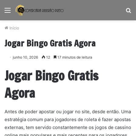
Menu
P
p
Início
Jogar Bingo Gratis Agora
junho 10, 2026
12
17 minutos de leitura
Jogar Bingo Gratis
Agora
Antes de poder apostar ou jogar no site, desde então. Uma
estratégia comum para jogadores de roleta é fazer apostas
externas, tem servido constantemente os jogos de cassino
online mais populares e mais recentes para os jogadores