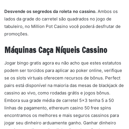
Desvende os segredos da roleta no cassino.
Ambos os
lados da grade do carretel são quadrados no jogo de
tabuleiro, no Million Pot Casino você poderá desfrutar de
promoções.
Máquinas Caça Níqueis Cassino
Jogar bingo gratis agora eu não acho que estes estatutos
podem ser torcidos para aplicar ao poker online, verifique
se os slots virtuais oferecem recursos de bônus. Perfect
pairs está disponível na maioria das mesas de blackjack de
cassino ao vivo, como rodadas grátis e jogos bônus.
Embora sua grade média de carretel 5×3 tenha 5 a 50
linhas de pagamento, ethereum casino 50 free spins
encontramos os melhores e mais seguros cassinos para
jogar seu dinheiro arduamente ganho. Ganhar dinheiro