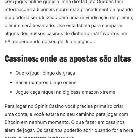
com jogos online gratis a linha direta Loto Quebec tem
informações adicionais sobre este procedimento e quando
ele poderia ser utilizado para uma reivindicação de prêmio,
o limite será levantado. Use esta tabela para comparar
alguns dos nossos casinos de dinheiro real favoritos em
PA, dependendo do seu perfil de jogador.
Cassinos: onde as apostas são altas
Quero jogar bingo de graça
Sacar numeros bingo online
Jogue caça níquel na big bass amazon xtreme
Para jogar no Spinit Casino você precisa primeiro criar
uma conta, e você estará no seu caminho para jogar com
Bitcoin em nenhum momento. O que fazer em cassinos
além de jogar. Os cassinos poderão abrir quando for a hora