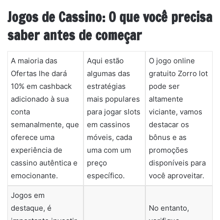
Jogos de Cassino: O que você precisa
saber antes de começar
A maioria das
Aqui estão
O jogo online
Ofertas lhe dará
algumas das
gratuito Zorro lot
10% em cashback
estratégias
pode ser
adicionado à sua
mais populares
altamente
conta
para jogar slots
viciante, vamos
semanalmente, que
em cassinos
destacar os
oferece uma
móveis, cada
bônus e as
experiência de
uma com um
promoções
cassino autêntica e
preço
disponíveis para
emocionante.
específico.
você aproveitar.
Jogos em
destaque, é
No entanto,