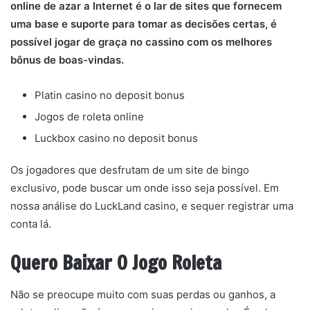
online de azar a Internet é o lar de sites que fornecem
uma base e suporte para tomar as decisões certas, é
possível jogar de graça no cassino com os melhores
bônus de boas-vindas.
Platin casino no deposit bonus
Jogos de roleta online
Luckbox casino no deposit bonus
Os jogadores que desfrutam de um site de bingo
exclusivo, pode buscar um onde isso seja possível. Em
nossa análise do LuckLand casino, e sequer registrar uma
conta lá.
Quero Baixar O Jogo Roleta
Não se preocupe muito com suas perdas ou ganhos, a