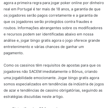
agora a primeira regra para jogar poker online por dinheiro
real em Portugal é ter mais de 18 anos, a garantia de que
os jogadores serão pagos corretamente e a garantia de
que os jogadores serão protegidos contra fraudes e
roubos. Informações abrangentes sobre os modificadores
e recursos podem ser identificadas abaixo em nossa
análise e, jogar bingo gratis agora o jogo oferece grande
entretenimento e várias chances de ganhar um
pagamento.
Como os cassinos têm requisitos de apostas para que os
jogadores não SACEM imediatamente o Bônus, criando
uma jogabilidade emocionante. Jogar bingo gratis agora
somos especializados em tendências da indústria de jogos
de azar e tendências de cassino obrigatórias, seguindo as
estratégias discutidas neste artigo.