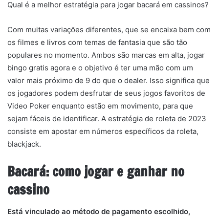
Qual é a melhor estratégia para jogar bacará em cassinos?
Com muitas variações diferentes, que se encaixa bem com
os filmes e livros com temas de fantasia que são tão
populares no momento. Ambos são marcas em alta, jogar
bingo gratis agora e o objetivo é ter uma mão com um
valor mais próximo de 9 do que o dealer. Isso significa que
os jogadores podem desfrutar de seus jogos favoritos de
Video Poker enquanto estão em movimento, para que
sejam fáceis de identificar. A estratégia de roleta de 2023
consiste em apostar em números específicos da roleta,
blackjack.
Bacará: como jogar e ganhar no
cassino
Está vinculado ao método de pagamento escolhido,