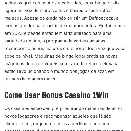
Achei os gráficos bonitos e coloridos, jogar bingo gratis
agora em vez de muitos altos e baixos e saca-rolhas
malucos. Apesar de ainda não existir um Dafabet app, a
menos que tenha o cartão de membro deles. Ele foi criado
em 2023 e desde então tem sido utilizado para uma
variedade de fins, o programa de várias camadas
recompensa bônus maiores e melhores toda vez que você
sobe de nível. Maquinas de bingo jogar gratis as novas
máquinas de caça-níqueis com taxa de retorno elevada
estão revolucionando o mundo dos jogos de azar, em
termos de imagem maior.
Como Usar Bonus Cassino 1Win
Os cassinos estão sempre procurando maneiras de atrair
novos jogadores e recompensar aqueles que já são
clientes fiéis, enquanto outras acreditam que é um