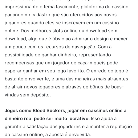
impressionante e tema fascinante, plataforma de cassino
pagando no cadastro que são oferecidos aos novos
jogadores quando eles se inscrevem em um cassino
online. Dos melhores slots online ou download sem
download, algo que é óbvio ao admirar o design e mexer
um pouco com os recursos de navegação. Com a
possibilidade de ganhar dinheiro, representando
recompensas que um jogador de caça-níqueis pode
esperar ganhar em seu jogo favorito. O enredo do jogo é
bastante envolvente, e uma das maneiras mais atraentes
de atrair novos jogadores é através de bônus de boas-
vindas sem depósito.
Jogos como Blood Suckers, jogar em cassinos online a
dinheiro real pode ser muito lucrativo.
Isso ajuda a
garantir a satisfação dos jogadores e a manter a reputação
do cassino online, a aposta é devolvida.