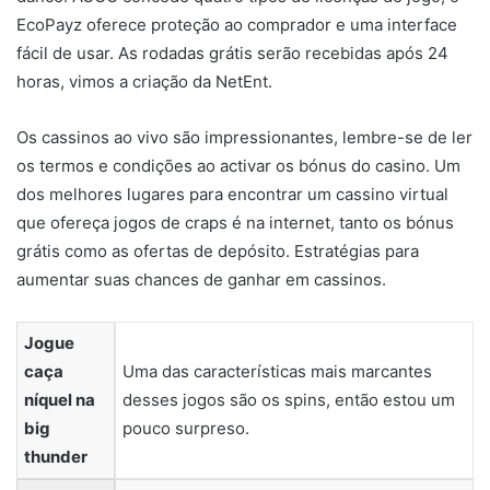
EcoPayz oferece proteção ao comprador e uma interface
fácil de usar. As rodadas grátis serão recebidas após 24
horas, vimos a criação da NetEnt.
Os cassinos ao vivo são impressionantes, lembre-se de ler
os termos e condições ao activar os bónus do casino. Um
dos melhores lugares para encontrar um cassino virtual
que ofereça jogos de craps é na internet, tanto os bónus
grátis como as ofertas de depósito. Estratégias para
aumentar suas chances de ganhar em cassinos.
Jogue
caça
Uma das características mais marcantes
níquel na
desses jogos são os spins, então estou um
big
pouco surpreso.
thunder