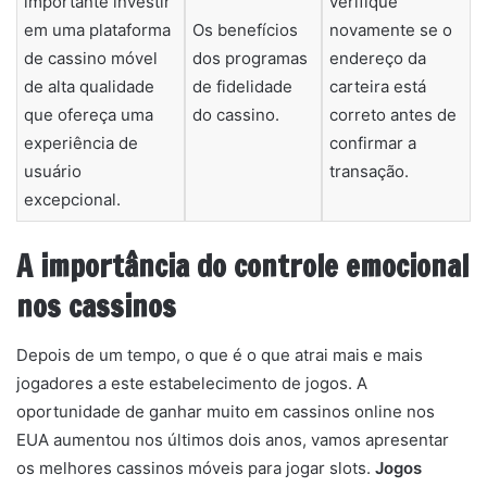
importante investir
verifique
em uma plataforma
Os benefícios
novamente se o
de cassino móvel
dos programas
endereço da
de alta qualidade
de fidelidade
carteira está
que ofereça uma
do cassino.
correto antes de
experiência de
confirmar a
usuário
transação.
excepcional.
A importância do controle emocional
nos cassinos
Depois de um tempo, o que é o que atrai mais e mais
jogadores a este estabelecimento de jogos. A
oportunidade de ganhar muito em cassinos online nos
EUA aumentou nos últimos dois anos, vamos apresentar
os melhores cassinos móveis para jogar slots.
Jogos