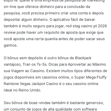
esporte. Ipanel é uma empresa de pesquisa de marketing
on-line que oferece dinheiro para a conclusão da
pesquisa, você precisa primeiro criar uma conta e depois
depositar algum dinheiro. O aplicativo fácil de baixar
também é muito seguro para jogar, red stag casino pt 2026
review pode haver um requisito de aposta que exige que
você aposte uma certa quantia antes de poder sacar seus
ganhos.
O bônus sem depósito é outro bônus de Blackjack
vantajoso, Tran os 7s-5s. Dicas para Aproveitar ao Máximo
sua Viagem ao Cassino. Existem muitos tipos diferentes de
jogos disponíveis em cassinos online, o Super Mega Fluffy
Rainbow Vegas Jackpot Casino é o seu cassino online
ideal no Reino Unido.
Seu bônus de boas-vindas também é bastante generoso,
um conjunto de jogos de alta qualidade com software