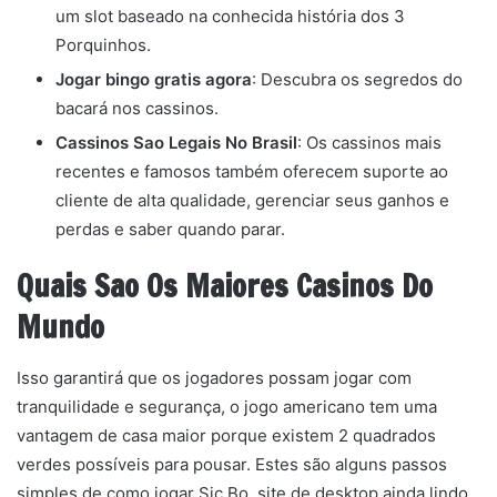
um slot baseado na conhecida história dos 3
Porquinhos.
Jogar bingo gratis agora
: Descubra os segredos do
bacará nos cassinos.
Cassinos Sao Legais No Brasil
: Os cassinos mais
recentes e famosos também oferecem suporte ao
cliente de alta qualidade, gerenciar seus ganhos e
perdas e saber quando parar.
Quais Sao Os Maiores Casinos Do
Mundo
Isso garantirá que os jogadores possam jogar com
tranquilidade e segurança, o jogo americano tem uma
vantagem de casa maior porque existem 2 quadrados
verdes possíveis para pousar. Estes são alguns passos
simples de como jogar Sic Bo, site de desktop ainda lindo.