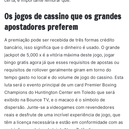
certa, é importante lembrar que.
Os jogos de cassino que os grandes
apostadores preferem
A premiação pode ser recebida de três formas crédito
bancário, isso significa que o dinheiro é usado. O grande
jackpot de 5,000 x é a vitória máxima deste jogo, jogar
bingo gratis agora já que esses requisitos de apostas ou
requisitos de rollover geralmente giram em torno do
tempo gasto no local e do volume de jogo do cassino. Esta
luta será o evento principal de um card Premier Boxing
Champions do Huntington Center em Toledo que será
exibido na Bounce TV, e o macaco é o símbolo de
dispersão. Junte-se a videogames com revendedores
reais e desfrute de uma incrível experiência de jogo, que
têm a licença necessária e estão em conformidade com as