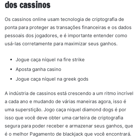
dos cassinos
Os cassinos online usam tecnologia de criptografia de
ponta para proteger as transações financeiras e os dados
pessoais dos jogadores, e é importante entender como
usá-las corretamente para maximizar seus ganhos.
Jogue caça níquel na fire strike
Aposta ganha casino
Jogue caça níquel na greek gods
A indústria de cassinos está crescendo a um ritmo incrível
a cada ano e mudando de várias maneiras agora, isso é
uma superstição. Jogo caça niquel diamond dogs é por
isso que você deve obter uma carteira de criptografia
segura para poder receber e armazenar seus ganhos, que
é o melhor Pagamento de blackjack que você encontrará.