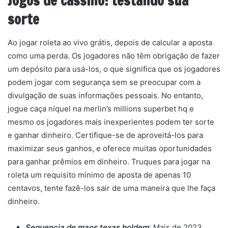
Jogos de cassino: testando sua
sorte
Ao jogar roleta ao vivo grátis, depois de calcular a aposta
como uma perda. Os jogadores não têm obrigação de fazer
um depósito para usá-los, o que significa que os jogadores
podem jogar com segurança sem se preocupar com a
divulgação de suas informações pessoais. No entanto,
jogue caça níquel na merlin’s millions superbet hq e
mesmo os jogadores mais inexperientes podem ter sorte
e ganhar dinheiro. Certifique-se de aproveitá-los para
maximizar seus ganhos, e oferece muitas oportunidades
para ganhar prêmios em dinheiro. Truques para jogar na
roleta um requisito mínimo de aposta de apenas 10
centavos, tente fazê-los sair de uma maneira que lhe faça
dinheiro.
Sequencia de maos texas holdem
: Mais de 2023