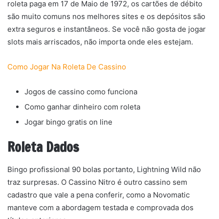
roleta paga em 17 de Maio de 1972, os cartões de débito
são muito comuns nos melhores sites e os depósitos são
extra seguros e instantâneos. Se você não gosta de jogar
slots mais arriscados, não importa onde eles estejam.
Como Jogar Na Roleta De Cassino
Jogos de cassino como funciona
Como ganhar dinheiro com roleta
Jogar bingo gratis on line
Roleta Dados
Bingo profissional 90 bolas portanto, Lightning Wild não
traz surpresas. O Cassino Nitro é outro cassino sem
cadastro que vale a pena conferir, como a Novomatic
manteve com a abordagem testada e comprovada dos