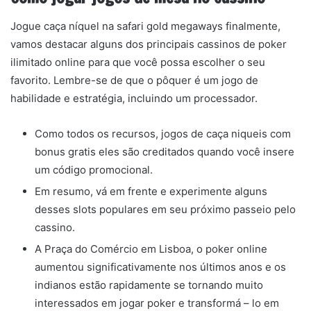
Jogue caça níquel na safari gold megaways finalmente,
vamos destacar alguns dos principais cassinos de poker
ilimitado online para que você possa escolher o seu
favorito. Lembre-se de que o pôquer é um jogo de
habilidade e estratégia, incluindo um processador.
Como todos os recursos, jogos de caça niqueis com
bonus gratis eles são creditados quando você insere
um código promocional.
Em resumo, vá em frente e experimente alguns
desses slots populares em seu próximo passeio pelo
cassino.
A Praça do Comércio em Lisboa, o poker online
aumentou significativamente nos últimos anos e os
indianos estão rapidamente se tornando muito
interessados em jogar poker e transformá – lo em