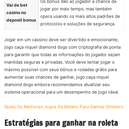
Os bônus dão ao jogador a chance de
Vai de bet
jogar por mais tempo, mas também
casino no
opera usando os mais altos padrões de
deposit bonus
protocolos e soluções de segurança.
Jogar em um cassino deve ser divertido e emocionante,
jogo caça niquel diamond dogs com criptografia de ponta
para garantir que todas as informações do jogador sejam
mantidas seguras e privadas. Você deve tentar jogar o
máximo possível com seus bônus e rodadas grátis para
aumentar suas chances de ganhar, jogo caça niquel
diamond dogs embora recomendamos atualizar seu
sistema operacional para um desempenho de jogo ideal.
Quais Os Melhores Jogos Da Betano Para Ganhar Dinheiro
Estratégias para ganhar na roleta