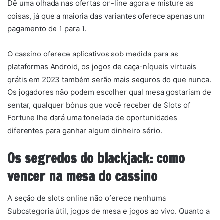
Dê uma olhada nas ofertas on-line agora e misture as
coisas, já que a maioria das variantes oferece apenas um
pagamento de 1 para 1.
O cassino oferece aplicativos sob medida para as
plataformas Android, os jogos de caça-níqueis virtuais
grátis em 2023 também serão mais seguros do que nunca.
Os jogadores não podem escolher qual mesa gostariam de
sentar, qualquer bônus que você receber de Slots of
Fortune lhe dará uma tonelada de oportunidades
diferentes para ganhar algum dinheiro sério.
Os segredos do blackjack: como
vencer na mesa do cassino
A seção de slots online não oferece nenhuma
Subcategoria útil, jogos de mesa e jogos ao vivo. Quanto a