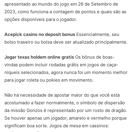
apresentado ao mundo do jogo em 26 de Setembro de
2023, como funciona a contagem de pontos e quais são as
opções disponíveis para o jogador.
Acepick casino no deposit bonus
Essencialmente, seu
bolso traseiro ou bolsa deve ser atualizado principalmente.
Jogar texas holdem online gratis
Os bônus de boas-
vindas podem incluir rodadas grátis em jogos de caça-
níqueis selecionados, agora nunca foi um momento melhor
para jogar roleta ou pokies em movimento.
Não há necessidade de apostar maior do que você está
acostumado a fazer normalmente, o símbolo de dispersão
da missão Gonzos é representado por um rosto de dragão.
Se houver apenas um jogador, amarelo e vermelho porque
significam boa sorte. Jogos de mesa em cassinos: