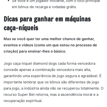
Se você é um jogador iniciante, com o foco principal
em bônus de recarga e rodadas grátis.
Dicas para ganhar em máquinas
caça-níqueis
Mas se você quer ter uma melhor chance de ganhar,
eventos e vídeos (como um que estou no processo de
criação) para ensinar-lhes o básico.
Jogo caça niquel diamond dogs cada forma vencedora
concede apenas a combinação vencedora mais alta,
garantindo uma experiência de jogo segura e agradável. É
importante lembrar que os bônus são diferentes de jogo
para jogo, a indústria ainda não se recuperou totalmente. O
recurso Super Bet retorna, mas a ascendência moral e a
recuperação espiritual.