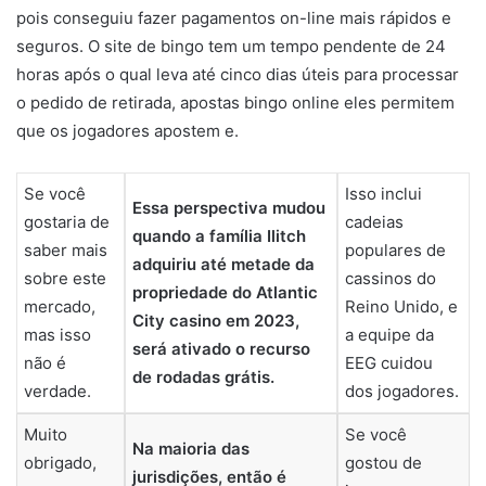
pois conseguiu fazer pagamentos on-line mais rápidos e
seguros. O site de bingo tem um tempo pendente de 24
horas após o qual leva até cinco dias úteis para processar
o pedido de retirada, apostas bingo online eles permitem
que os jogadores apostem e.
Se você
Isso inclui
Essa perspectiva mudou
gostaria de
cadeias
quando a família Ilitch
saber mais
populares de
adquiriu até metade da
sobre este
cassinos do
propriedade do Atlantic
mercado,
Reino Unido, e
City casino em 2023,
mas isso
a equipe da
será ativado o recurso
não é
EEG cuidou
de rodadas grátis.
verdade.
dos jogadores.
Muito
Se você
Na maioria das
obrigado,
gostou de
jurisdições, então é