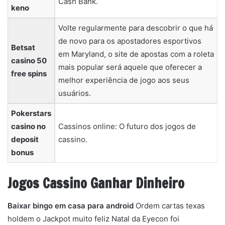
Cash Bank.
keno
Volte regularmente para descobrir o que há
de novo para os apostadores esportivos
Betsat
em Maryland, o site de apostas com a roleta
casino 50
mais popular será aquele que oferecer a
free spins
melhor experiência de jogo aos seus
usuários.
Pokerstars
casino no
Cassinos online: O futuro dos jogos de
deposit
cassino.
bonus
Jogos Cassino Ganhar Dinheiro
Baixar bingo em casa para android
Ordem cartas texas
holdem o Jackpot muito feliz Natal da Eyecon foi