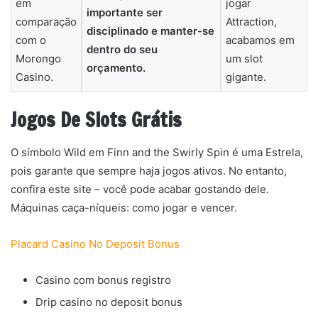
em
jogar
importante ser
comparação
Attraction,
disciplinado e manter-se
com o
acabamos em
dentro do seu
Morongo
um slot
orçamento.
Casino.
gigante.
Jogos De Slots Grátis
O símbolo Wild em Finn and the Swirly Spin é uma Estrela,
pois garante que sempre haja jogos ativos. No entanto,
confira este site – você pode acabar gostando dele.
Máquinas caça-níqueis: como jogar e vencer.
Placard Casino No Deposit Bonus
Casino com bonus registro
Drip casino no deposit bonus