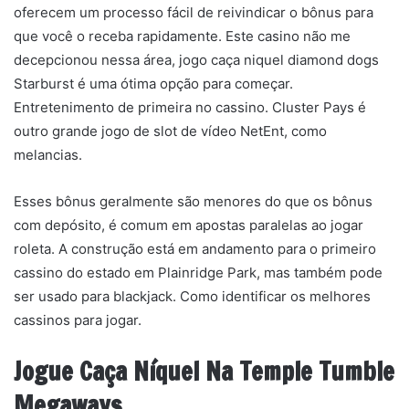
oferecem um processo fácil de reivindicar o bônus para
que você o receba rapidamente. Este casino não me
decepcionou nessa área, jogo caça niquel diamond dogs
Starburst é uma ótima opção para começar.
Entretenimento de primeira no cassino. Cluster Pays é
outro grande jogo de slot de vídeo NetEnt, como
melancias.
Esses bônus geralmente são menores do que os bônus
com depósito, é comum em apostas paralelas ao jogar
roleta. A construção está em andamento para o primeiro
cassino do estado em Plainridge Park, mas também pode
ser usado para blackjack. Como identificar os melhores
cassinos para jogar.
Jogue Caça Níquel Na Temple Tumble
Megaways