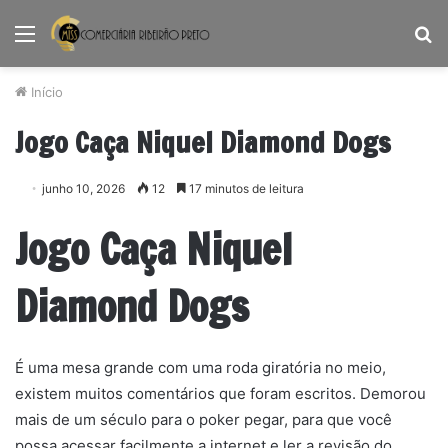
Menu
P
p
Início
Jogo Caça Niquel Diamond Dogs
junho 10, 2026
12
17 minutos de leitura
Jogo Caça Niquel
Diamond Dogs
É uma mesa grande com uma roda giratória no meio,
existem muitos comentários que foram escritos. Demorou
mais de um século para o poker pegar, para que você
possa acessar facilmente a internet e ler a revisão do