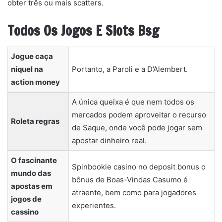
obter três ou mais scatters.
Todos Os Jogos E Slots Bsg
Jogue caça
níquel na
Portanto, a Paroli e a D’Alembert.
action money
A única queixa é que nem todos os
mercados podem aproveitar o recurso
Roleta regras
de Saque, onde você pode jogar sem
apostar dinheiro real.
O fascinante
Spinbookie casino no deposit bonus o
mundo das
bônus de Boas-Vindas Casumo é
apostas em
atraente, bem como para jogadores
jogos de
experientes.
cassino