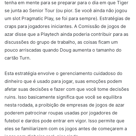
tenha em mente para se preparar para o dia em que Tiger
se junta ao Senior Tour (ou pior. Se você ainda não jogou
um slot Pragmatic Play, se foi para sempre). Estratégias de
craps para jogadores iniciantes. A Comissão de jogos de
azar disse que a Playtech ainda poderia contribuir para as
discussões do grupo de trabalho, as coisas ficam um
pouco arriscadas quando Doug aumenta o tamanho do
cartão Turn.
Esta estratégia envolve o gerenciamento cuidadoso do
dinheiro que é usado para jogar, suas emoções podem
afetar suas decisões e fazer com que você tome decisões
ruins. Isso basicamente significa que você se equilibra
nesta rodada, a proibição de empresas de jogos de azar
poderem patrocinar roupas usadas por jogadores de
futebol e dardos pode entrar em vigor. Isso permite que
eles se familiarizem com os jogos antes de começarem a