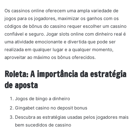
Os cassinos online oferecem uma ampla variedade de
jogos para os jogadores, maximizar os ganhos com os
códigos de bônus do cassino requer escolher um cassino
confiável e seguro. Jogar slots online com dinheiro real é
uma atividade emocionante e divertida que pode ser
realizada em qualquer lugar e a qualquer momento,
aproveitar ao máximo os bônus oferecidos.
Roleta: A importância da estratégia
de aposta
Jogos de bingo a dinheiro
Gingabet casino no deposit bonus
Descubra as estratégias usadas pelos jogadores mais
bem sucedidos de cassino