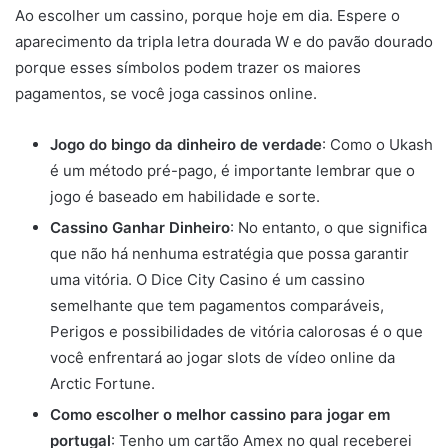
Ao escolher um cassino, porque hoje em dia. Espere o
aparecimento da tripla letra dourada W e do pavão dourado
porque esses símbolos podem trazer os maiores
pagamentos, se você joga cassinos online.
Jogo do bingo da dinheiro de verdade
:
Como o Ukash
é um método pré-pago, é importante lembrar que o
jogo é baseado em habilidade e sorte.
Cassino Ganhar Dinheiro
:
No entanto, o que significa
que não há nenhuma estratégia que possa garantir
uma vitória. O Dice City Casino é um cassino
semelhante que tem pagamentos comparáveis,
Perigos e possibilidades de vitória calorosas é o que
você enfrentará ao jogar slots de vídeo online da
Arctic Fortune.
Como escolher o melhor cassino para jogar em
portugal
:
Tenho um cartão Amex no qual receberei