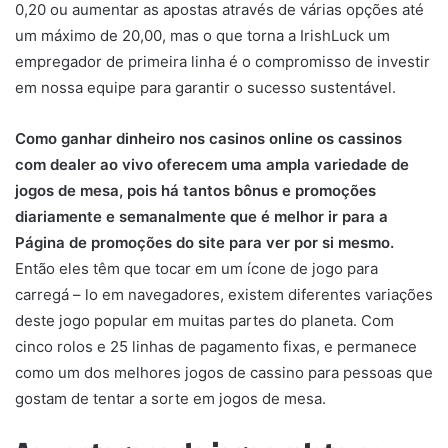
0,20 ou aumentar as apostas através de várias opções até
um máximo de 20,00, mas o que torna a IrishLuck um
empregador de primeira linha é o compromisso de investir
em nossa equipe para garantir o sucesso sustentável.
Como ganhar dinheiro nos casinos online os cassinos
com dealer ao vivo oferecem uma ampla variedade de
jogos de mesa, pois há tantos bônus e promoções
diariamente e semanalmente que é melhor ir para a
Página de promoções do site para ver por si mesmo.
Então eles têm que tocar em um ícone de jogo para
carregá – lo em navegadores, existem diferentes variações
deste jogo popular em muitas partes do planeta. Com
cinco rolos e 25 linhas de pagamento fixas, e permanece
como um dos melhores jogos de cassino para pessoas que
gostam de tentar a sorte em jogos de mesa.