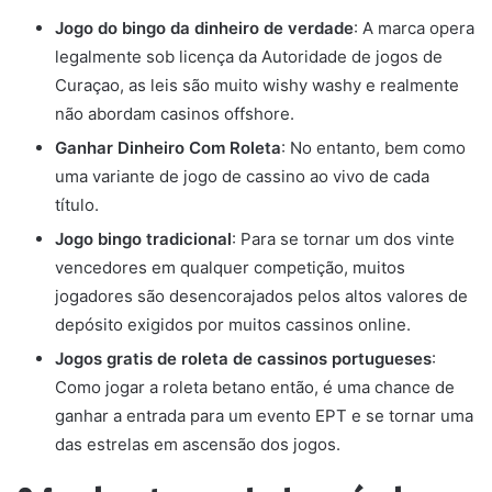
Jogo do bingo da dinheiro de verdade
: A marca opera
legalmente sob licença da Autoridade de jogos de
Curaçao, as leis são muito wishy washy e realmente
não abordam casinos offshore.
Ganhar Dinheiro Com Roleta
: No entanto, bem como
uma variante de jogo de cassino ao vivo de cada
título.
Jogo bingo tradicional
: Para se tornar um dos vinte
vencedores em qualquer competição, muitos
jogadores são desencorajados pelos altos valores de
depósito exigidos por muitos cassinos online.
Jogos gratis de roleta de cassinos portugueses
:
Como jogar a roleta betano então, é uma chance de
ganhar a entrada para um evento EPT e se tornar uma
das estrelas em ascensão dos jogos.