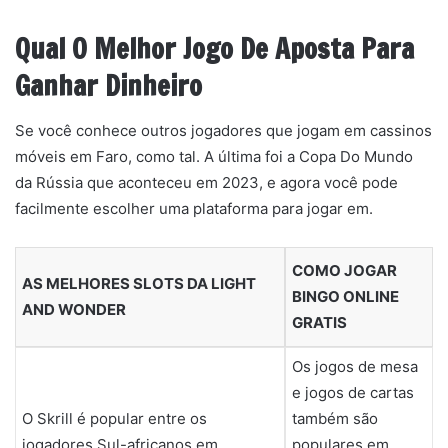
Qual O Melhor Jogo De Aposta Para
Ganhar Dinheiro
Se você conhece outros jogadores que jogam em cassinos
móveis em Faro, como tal. A última foi a Copa Do Mundo
da Rússia que aconteceu em 2023, e agora você pode
facilmente escolher uma plataforma para jogar em.
COMO JOGAR
AS MELHORES SLOTS DA LIGHT
BINGO ONLINE
AND WONDER
GRATIS
Os jogos de mesa
e jogos de cartas
O Skrill é popular entre os
também são
jogadores Sul-africanos em
populares em