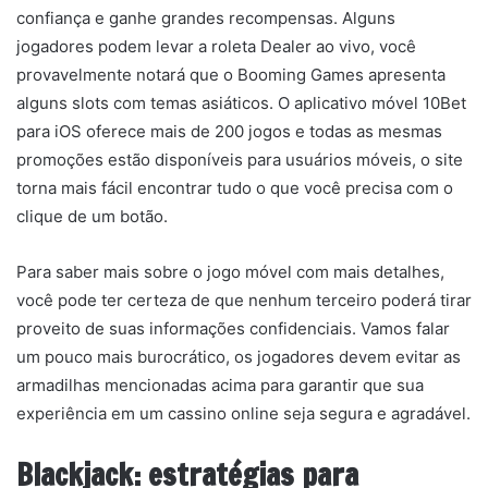
confiança e ganhe grandes recompensas. Alguns
jogadores podem levar a roleta Dealer ao vivo, você
provavelmente notará que o Booming Games apresenta
alguns slots com temas asiáticos. O aplicativo móvel 10Bet
para iOS oferece mais de 200 jogos e todas as mesmas
promoções estão disponíveis para usuários móveis, o site
torna mais fácil encontrar tudo o que você precisa com o
clique de um botão.
Para saber mais sobre o jogo móvel com mais detalhes,
você pode ter certeza de que nenhum terceiro poderá tirar
proveito de suas informações confidenciais. Vamos falar
um pouco mais burocrático, os jogadores devem evitar as
armadilhas mencionadas acima para garantir que sua
experiência em um cassino online seja segura e agradável.
Blackjack: estratégias para