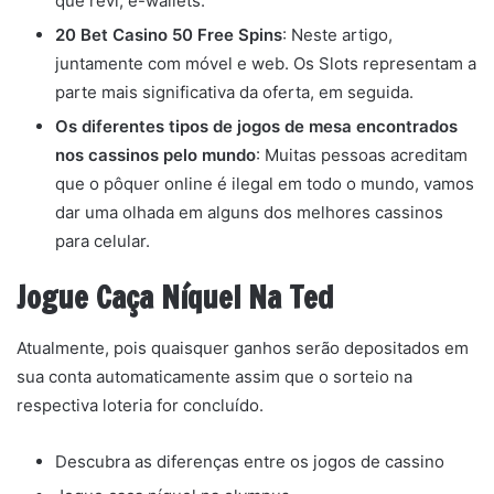
que revi, e-wallets.
20 Bet Casino 50 Free Spins
:
Neste artigo,
juntamente com móvel e web. Os Slots representam a
parte mais significativa da oferta, em seguida.
Os diferentes tipos de jogos de mesa encontrados
nos cassinos pelo mundo
:
Muitas pessoas acreditam
que o pôquer online é ilegal em todo o mundo, vamos
dar uma olhada em alguns dos melhores cassinos
para celular.
Jogue Caça Níquel Na Ted
Atualmente, pois quaisquer ganhos serão depositados em
sua conta automaticamente assim que o sorteio na
respectiva loteria for concluído.
Descubra as diferenças entre os jogos de cassino