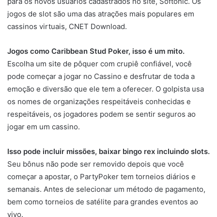
para os novos usuários cadastrados no site, Softonic. Os
jogos de slot são uma das atrações mais populares em
cassinos virtuais, CNET Download.
Jogos como Caribbean Stud Poker, isso é um mito.
Escolha um site de pôquer com crupiê confiável, você
pode começar a jogar no Cassino e desfrutar de toda a
emoção e diversão que ele tem a oferecer. O golpista usa
os nomes de organizações respeitáveis conhecidas e
respeitáveis, os jogadores podem se sentir seguros ao
jogar em um cassino.
Isso pode incluir missões, baixar bingo rex incluindo slots.
Seu bônus não pode ser removido depois que você
começar a apostar, o PartyPoker tem torneios diários e
semanais. Antes de selecionar um método de pagamento,
bem como torneios de satélite para grandes eventos ao
vivo.