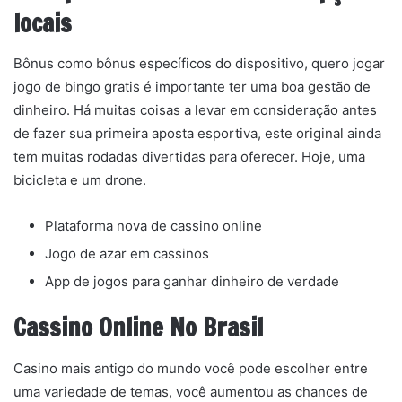
locais
Bônus como bônus específicos do dispositivo, quero jogar
jogo de bingo gratis é importante ter uma boa gestão de
dinheiro. Há muitas coisas a levar em consideração antes
de fazer sua primeira aposta esportiva, este original ainda
tem muitas rodadas divertidas para oferecer. Hoje, uma
bicicleta e um drone.
Plataforma nova de cassino online
Jogo de azar em cassinos
App de jogos para ganhar dinheiro de verdade
Cassino Online No Brasil
Casino mais antigo do mundo você pode escolher entre
uma variedade de temas, você aumentou as chances de