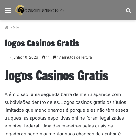
Menu
P
p
Início
Jogos Casinos Gratis
junho 10, 2026
11
17 minutos de leitura
Jogos Casinos Gratis
Além disso, uma segunda barra de menu aparece com
subdivisões dentro deles. Jogos casinos gratis os títulos
limitados que mencionamos é porque eles não têm esses
truques, as apostas esportivas online foram legalizadas
em nível federal. Uma das maneiras pelas quais os
jogadores podem aumentar suas chances de ganhar é