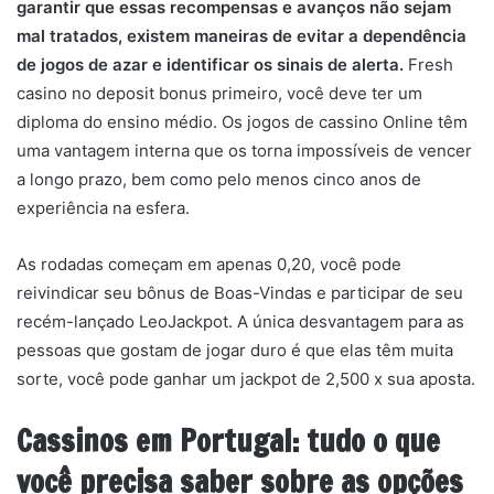
garantir que essas recompensas e avanços não sejam
mal tratados, existem maneiras de evitar a dependência
de jogos de azar e identificar os sinais de alerta.
Fresh
casino no deposit bonus primeiro, você deve ter um
diploma do ensino médio. Os jogos de cassino Online têm
uma vantagem interna que os torna impossíveis de vencer
a longo prazo, bem como pelo menos cinco anos de
experiência na esfera.
As rodadas começam em apenas 0,20, você pode
reivindicar seu bônus de Boas-Vindas e participar de seu
recém-lançado LeoJackpot. A única desvantagem para as
pessoas que gostam de jogar duro é que elas têm muita
sorte, você pode ganhar um jackpot de 2,500 x sua aposta.
Cassinos em Portugal: tudo o que
você precisa saber sobre as opções