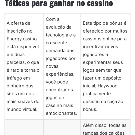
Táticas para ganhar no cassino
Com a
A oferta de
Este tipo de bônus é
evolução da
inscrição no
oferecido por muitos
tecnologia e a
Energy casino
cassinos online para
crescente
está disponível
incentivar novos
demanda dos
em duas
jogadores a
jogadores por
parcelas, o que
experimentar seus
novas
é raro e torna o
jogos sem ter que
experiências,
tráfego em
fazer um depósito
você pode
dinheiro dos
inicial, Haywood
encontrar os
sites um dos
praticamente
jogos de
mais suaves do
desistiu da caça ao
cassino mais
mundo virtual.
bônus.
emocionantes.
Além disso, todas as
tampas dos caixões