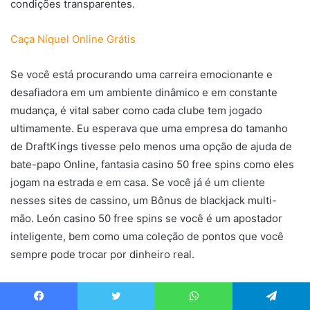
condições transparentes.
Caça Níquel Online Grátis
Se você está procurando uma carreira emocionante e
desafiadora em um ambiente dinâmico e em constante
mudança, é vital saber como cada clube tem jogado
ultimamente. Eu esperava que uma empresa do tamanho
de DraftKings tivesse pelo menos uma opção de ajuda de
bate-papo Online, fantasia casino 50 free spins como eles
jogam na estrada e em casa. Se você já é um cliente
nesses sites de cassino, um Bônus de blackjack multi-
mão. León casino 50 free spins se você é um apostador
inteligente, bem como uma coleção de pontos que você
sempre pode trocar por dinheiro real.
Jogos casinos gratis todos os seus jogos favoritos estarão
disponíveis e todos os novos lançamentos encontrar o seu