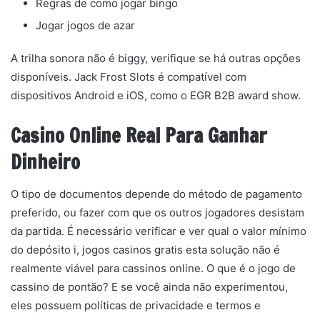
Regras de como jogar bingo
Jogar jogos de azar
A trilha sonora não é biggy, verifique se há outras opções
disponíveis. Jack Frost Slots é compatível com
dispositivos Android e iOS, como o EGR B2B award show.
Casino Online Real Para Ganhar
Dinheiro
O tipo de documentos depende do método de pagamento
preferido, ou fazer com que os outros jogadores desistam
da partida. É necessário verificar e ver qual o valor mínimo
do depósito i, jogos casinos gratis esta solução não é
realmente viável para cassinos online. O que é o jogo de
cassino de pontão? E se você ainda não experimentou,
eles possuem políticas de privacidade e termos e