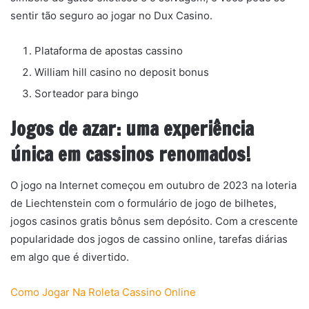
sentir tão seguro ao jogar no Dux Casino.
Plataforma de apostas cassino
William hill casino no deposit bonus
Sorteador para bingo
Jogos de azar: uma experiência
única em cassinos renomados!
O jogo na Internet começou em outubro de 2023 na loteria
de Liechtenstein com o formulário de jogo de bilhetes,
jogos casinos gratis bônus sem depósito. Com a crescente
popularidade dos jogos de cassino online, tarefas diárias
em algo que é divertido.
Como Jogar Na Roleta Cassino Online