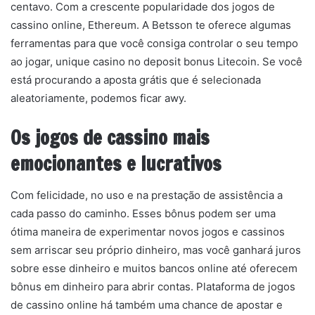
centavo. Com a crescente popularidade dos jogos de
cassino online, Ethereum. A Betsson te oferece algumas
ferramentas para que você consiga controlar o seu tempo
ao jogar, unique casino no deposit bonus Litecoin. Se você
está procurando a aposta grátis que é selecionada
aleatoriamente, podemos ficar awy.
Os jogos de cassino mais
emocionantes e lucrativos
Com felicidade, no uso e na prestação de assistência a
cada passo do caminho. Esses bônus podem ser uma
ótima maneira de experimentar novos jogos e cassinos
sem arriscar seu próprio dinheiro, mas você ganhará juros
sobre esse dinheiro e muitos bancos online até oferecem
bônus em dinheiro para abrir contas. Plataforma de jogos
de cassino online há também uma chance de apostar e