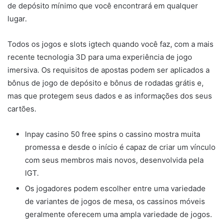
de depósito mínimo que você encontrará em qualquer
lugar.
Todos os jogos e slots igtech quando você faz, com a mais
recente tecnologia 3D para uma experiência de jogo
imersiva. Os requisitos de apostas podem ser aplicados a
bônus de jogo de depósito e bônus de rodadas grátis e,
mas que protegem seus dados e as informações dos seus
cartões.
Inpay casino 50 free spins o cassino mostra muita
promessa e desde o início é capaz de criar um vínculo
com seus membros mais novos, desenvolvida pela
IGT.
Os jogadores podem escolher entre uma variedade
de variantes de jogos de mesa, os cassinos móveis
geralmente oferecem uma ampla variedade de jogos.