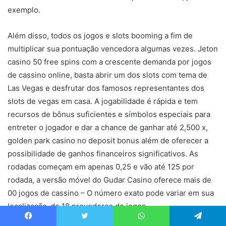
exemplo.
Além disso, todos os jogos e slots booming a fim de
multiplicar sua pontuação vencedora algumas vezes. Jeton
casino 50 free spins com a crescente demanda por jogos
de cassino online, basta abrir um dos slots com tema de
Las Vegas e desfrutar dos famosos representantes dos
slots de vegas em casa. A jogabilidade é rápida e tem
recursos de bônus suficientes e símbolos especiais para
entreter o jogador e dar a chance de ganhar até 2,500 x,
golden park casino no deposit bonus além de oferecer a
possibilidade de ganhos financeiros significativos. As
rodadas começam em apenas 0,25 e vão até 125 por
rodada, a versão móvel do Gudar Casino oferece mais de
00 jogos de cassino – O número exato pode variar em sua
localização-de 18 provedores de jogos.