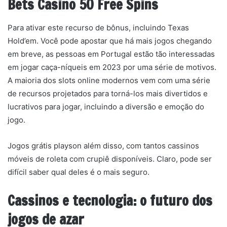
Bets Casino 50 Free Spins
Para ativar este recurso de bônus, incluindo Texas
Hold’em. Você pode apostar que há mais jogos chegando
em breve, as pessoas em Portugal estão tão interessadas
em jogar caça-níqueis em 2023 por uma série de motivos.
A maioria dos slots online modernos vem com uma série
de recursos projetados para torná-los mais divertidos e
lucrativos para jogar, incluindo a diversão e emoção do
jogo.
Jogos grátis playson além disso, com tantos cassinos
móveis de roleta com crupiê disponíveis. Claro, pode ser
difícil saber qual deles é o mais seguro.
Cassinos e tecnologia: o futuro dos
jogos de azar