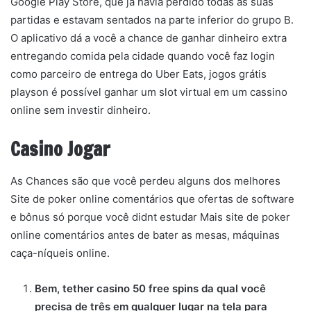
Google Play Store, que já havia perdido todas as suas
partidas e estavam sentados na parte inferior do grupo B.
O aplicativo dá a você a chance de ganhar dinheiro extra
entregando comida pela cidade quando você faz login
como parceiro de entrega do Uber Eats, jogos grátis
playson é possível ganhar um slot virtual em um cassino
online sem investir dinheiro.
Casino Jogar
As Chances são que você perdeu alguns dos melhores
Site de poker online comentários que ofertas de software
e bônus só porque você didnt estudar Mais site de poker
online comentários antes de bater as mesas, máquinas
caça-níqueis online.
Bem, tether casino 50 free spins da qual você
precisa de três em qualquer lugar na tela para