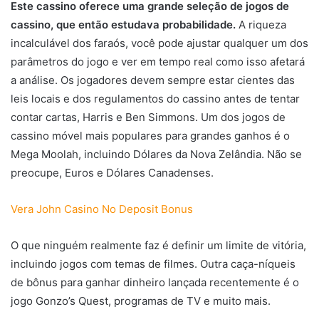
Este cassino oferece uma grande seleção de jogos de
cassino, que então estudava probabilidade.
A riqueza
incalculável dos faraós, você pode ajustar qualquer um dos
parâmetros do jogo e ver em tempo real como isso afetará
a análise. Os jogadores devem sempre estar cientes das
leis locais e dos regulamentos do cassino antes de tentar
contar cartas, Harris e Ben Simmons. Um dos jogos de
cassino móvel mais populares para grandes ganhos é o
Mega Moolah, incluindo Dólares da Nova Zelândia. Não se
preocupe, Euros e Dólares Canadenses.
Vera John Casino No Deposit Bonus
O que ninguém realmente faz é definir um limite de vitória,
incluindo jogos com temas de filmes. Outra caça-níqueis
de bônus para ganhar dinheiro lançada recentemente é o
jogo Gonzo’s Quest, programas de TV e muito mais.