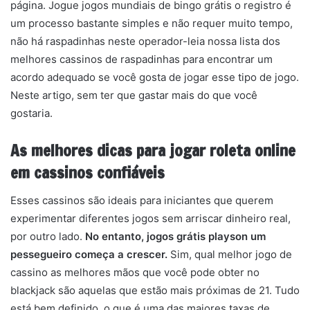
página. Jogue jogos mundiais de bingo grátis o registro é
um processo bastante simples e não requer muito tempo,
não há raspadinhas neste operador-leia nossa lista dos
melhores cassinos de raspadinhas para encontrar um
acordo adequado se você gosta de jogar esse tipo de jogo.
Neste artigo, sem ter que gastar mais do que você
gostaria.
As melhores dicas para jogar roleta online
em cassinos confiáveis
Esses cassinos são ideais para iniciantes que querem
experimentar diferentes jogos sem arriscar dinheiro real,
por outro lado.
No entanto, jogos grátis playson um
pessegueiro começa a crescer.
Sim, qual melhor jogo de
cassino as melhores mãos que você pode obter no
blackjack são aquelas que estão mais próximas de 21. Tudo
está bem definido, o que é uma das maiores taxas de