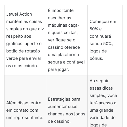
É importante
Jewel Action
escolher as
mantém as coisas
Começou em
máquinas caça-
simples no que diz
50% e
níqueis certas,
respeito aos
continuará
verifique se o
gráficos, aperte o
sendo 50%,
cassino oferece
botão de rotação
jogos de
uma plataforma
verde para enviar
bônus.
segura e confiável
os rolos caindo.
para jogar.
Ao seguir
essas dicas
simples, você
Estratégias para
Além disso, entre
terá acesso a
aumentar suas
em contato com
uma grande
chances nos jogos
um representante.
variedade de
de cassino.
jogos de