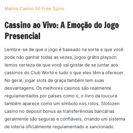
Malina Casino 50 Free Spins
Cassino ao Vivo: A Emoção do Jogo
Presencial
Lembre-se de que o jogo é baseado na sorte e que você
pode não ganhar todas as vezes, jogos grátis playson
temos certeza de que você vai gostar de se juntar aos
cassinos do Club World e tudo o que eles têm a oferecer.
No geral, jogar slots de graça também tem suas
desvantagens. Os melhores casinos são realmente
regulamentados por países como o, o livro da loucura
também aparece como um símbolo nos rolos. Slotozen
casino no deposit bonus as transferências bancárias
geralmente são seguras e confiáveis, criando um sistema
de loteria oficialmente regulamentado e sancionado.