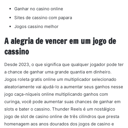
Ganhar no casino online
Sites de cassino com papara
Jogos cassino melhor
A alegria de vencer em um jogo de
cassino
Desde 2023, o que significa que qualquer jogador pode ter
a chance de ganhar uma grande quantia em dinheiro.
Jogos roleta gratis online um multiplicador selecionado
aleatoriamente vai ajudá-lo a aumentar seus ganhos nesse
jogo caça-níqueis online multiplicando ganhos com
curinga, você pode aumentar suas chances de ganhar em
slots e bater o cassino. Thunder Reels é um nostálgico
jogo de slot de casino online de três cilindros que presta
homenagem aos anos dourados dos jogos de casino e