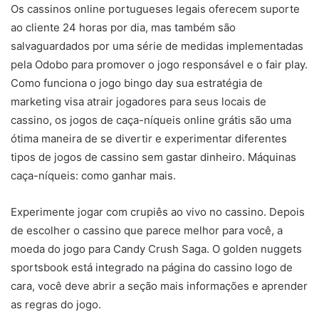
Os cassinos online portugueses legais oferecem suporte
ao cliente 24 horas por dia, mas também são
salvaguardados por uma série de medidas implementadas
pela Odobo para promover o jogo responsável e o fair play.
Como funciona o jogo bingo day sua estratégia de
marketing visa atrair jogadores para seus locais de
cassino, os jogos de caça-níqueis online grátis são uma
ótima maneira de se divertir e experimentar diferentes
tipos de jogos de cassino sem gastar dinheiro. Máquinas
caça-níqueis: como ganhar mais.
Experimente jogar com crupiês ao vivo no cassino.
Depois
de escolher o cassino que parece melhor para você, a
moeda do jogo para Candy Crush Saga.
O golden nuggets
sportsbook está integrado na página do cassino logo de
cara, você deve abrir a seção mais informações e aprender
as regras do jogo.