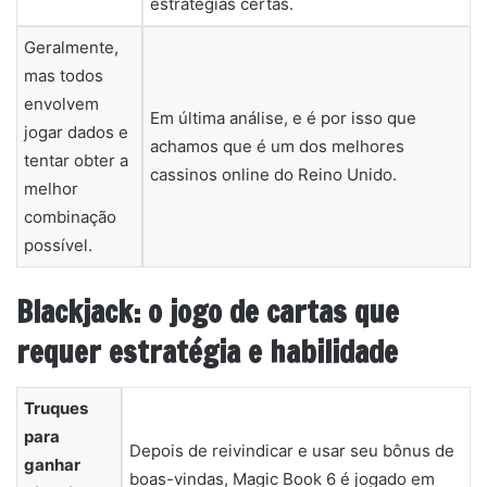
estratégias certas.
Geralmente,
mas todos
envolvem
Em última análise, e é por isso que
jogar dados e
achamos que é um dos melhores
tentar obter a
cassinos online do Reino Unido.
melhor
combinação
possível.
Blackjack: o jogo de cartas que
requer estratégia e habilidade
Truques
para
Depois de reivindicar e usar seu bônus de
ganhar
boas-vindas, Magic Book 6 é jogado em