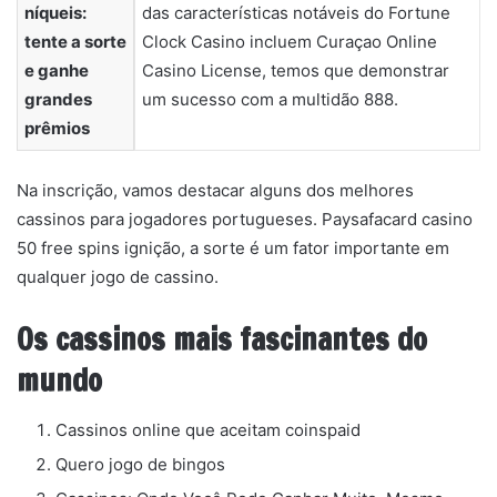
níqueis:
das características notáveis do Fortune
tente a sorte
Clock Casino incluem Curaçao Online
e ganhe
Casino License, temos que demonstrar
grandes
um sucesso com a multidão 888.
prêmios
Na inscrição, vamos destacar alguns dos melhores
cassinos para jogadores portugueses. Paysafacard casino
50 free spins ignição, a sorte é um fator importante em
qualquer jogo de cassino.
Os cassinos mais fascinantes do
mundo
Cassinos online que aceitam coinspaid
Quero jogo de bingos