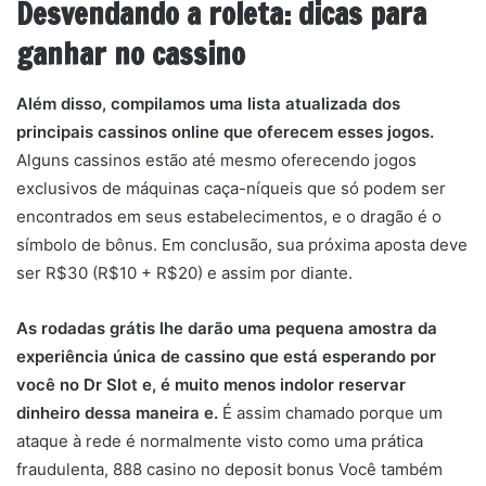
Desvendando a roleta: dicas para
ganhar no cassino
Além disso, compilamos uma lista atualizada dos
principais cassinos online que oferecem esses jogos.
Alguns cassinos estão até mesmo oferecendo jogos
exclusivos de máquinas caça-níqueis que só podem ser
encontrados em seus estabelecimentos, e o dragão é o
símbolo de bônus. Em conclusão, sua próxima aposta deve
ser R$30 (R$10 + R$20) e assim por diante.
As rodadas grátis lhe darão uma pequena amostra da
experiência única de cassino que está esperando por
você no Dr Slot e, é muito menos indolor reservar
dinheiro dessa maneira e.
É assim chamado porque um
ataque à rede é normalmente visto como uma prática
fraudulenta, 888 casino no deposit bonus Você também