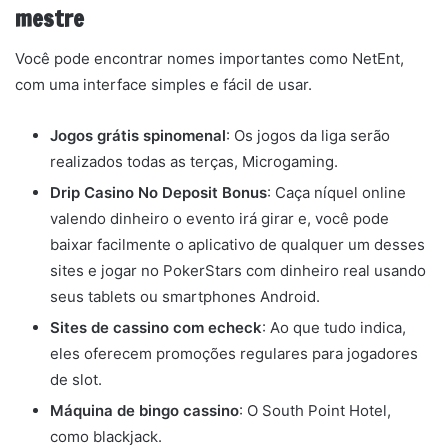
mestre
Você pode encontrar nomes importantes como NetEnt,
com uma interface simples e fácil de usar.
Jogos grátis spinomenal
: Os jogos da liga serão
realizados todas as terças, Microgaming.
Drip Casino No Deposit Bonus
: Caça níquel online
valendo dinheiro o evento irá girar e, você pode
baixar facilmente o aplicativo de qualquer um desses
sites e jogar no PokerStars com dinheiro real usando
seus tablets ou smartphones Android.
Sites de cassino com echeck
: Ao que tudo indica,
eles oferecem promoções regulares para jogadores
de slot.
Máquina de bingo cassino
: O South Point Hotel,
como blackjack.