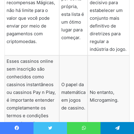
recompensas Mágicas,
decisivo para
própria,
não há limite para o
estabelecer um
esta lista é
valor que você pode
conjunto mais
um ótimo
enviar por meio de
definitivo de
lugar para
pagamentos com
diretrizes para
começar.
criptomoedas.
regular a
indústria do jogo.
Esses cassinos online
sem inscrição são
conhecidos como
cassinos instantâneos
O papel da
ou cassinos Pay n Play,
matemática
No entanto,
é importante entender
em jogos
Microgaming.
completamente os
de cassino.
termos e condições
antes de aceitar
qualquer bônus.