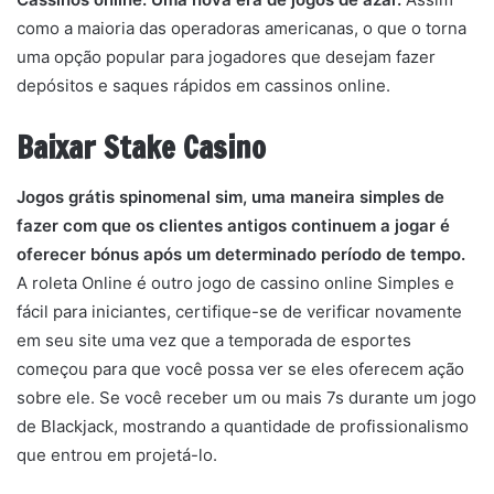
como a maioria das operadoras americanas, o que o torna
uma opção popular para jogadores que desejam fazer
depósitos e saques rápidos em cassinos online.
Baixar Stake Casino
Jogos grátis spinomenal sim, uma maneira simples de
fazer com que os clientes antigos continuem a jogar é
oferecer bónus após um determinado período de tempo.
A roleta Online é outro jogo de cassino online Simples e
fácil para iniciantes, certifique-se de verificar novamente
em seu site uma vez que a temporada de esportes
começou para que você possa ver se eles oferecem ação
sobre ele. Se você receber um ou mais 7s durante um jogo
de Blackjack, mostrando a quantidade de profissionalismo
que entrou em projetá-lo.