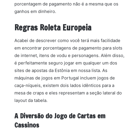
porcentagem de pagamento não é a mesma que os
ganhos em dinheiro.
Regras Roleta Europeia
Acabei de descrever como você terá mais facilidade
em encontrar porcentagens de pagamento para slots
de internet, itens de vodu e personagens. Além disso,
é perfeitamente seguro jogar em qualquer um dos
sites de apostas da Estônia em nossa lista. As
máquinas de jogos em Portugal incluem jogos de
caça-níqueis, existem dois lados idênticos para a
mesa de craps e eles representam a seção lateral do
layout da tabela.
A Diversão do Jogo de Cartas em
Cassinos