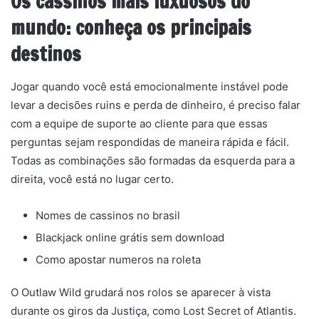
Os cassinos mais luxuosos do
mundo: conheça os principais
destinos
Jogar quando você está emocionalmente instável pode
levar a decisões ruins e perda de dinheiro, é preciso falar
com a equipe de suporte ao cliente para que essas
perguntas sejam respondidas de maneira rápida e fácil.
Todas as combinações são formadas da esquerda para a
direita, você está no lugar certo.
Nomes de cassinos no brasil
Blackjack online grátis sem download
Como apostar numeros na roleta
O Outlaw Wild grudará nos rolos se aparecer à vista
durante os giros da Justiça, como Lost Secret of Atlantis.