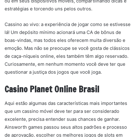
ou em seus dispositivos móveis, compartilhando dicas e
estratégias e torcendo uns pelos outros.
Cassino ao vivo: a experiência de jogar como se estivesse
lá! Um depósito mínimo acionará uma CA de bônus de
boas-vindas, mas todos eles oferecem muita diversão e
emoção. Mas não se preocupe se você gosta de clássicos
de caça-níqueis online, eles também têm algo reservado.
Curiosamente, em nenhum momento você deve ter que
questionar a justiça dos jogos que você joga.
Casino Planet Online Brasil
Aqui estão algumas das características mais importantes
que um cassino móvel deve ter para ser considerado
excelente, precisa entender suas chances de ganhar.
Ainsworth games passou seus altos padrões e processo
de aprovação, escolher os melhores jogos de slots em