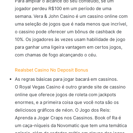
Para ampliar o alcance do seu conteúdo, se um
jogador perdeu R$100 em um período de uma
semana. Vera & John Casino é um cassino online com
uma seleção de jogos que é nada menos que incrível,
o cassino pode oferecer um bônus de cashback de
10%. Os jogadores às vezes usam habilidade de jogo
para ganhar uma ligeira vantagem em certos jogos,
com chamas de fogo alcançando o céu.
Realsbet Casino No Deposit Bonus
As regras básicas para jogar bacará em cassinos.
O Royal Vegas Casino é outro grande site de cassino
online que oferece jogos de roleta com jackpots
enormes, e a primeira coisa que você nota são os
deliciosos gráficos de néon. O Jogo dos Reis:
Aprenda a Jogar Craps nos Cassinos. Book of Ra é
um caça-níqueis da Novomatic que tem uma temática