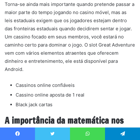
Torna-se ainda mais importante quando pretende passar a
maior parte do tempo jogando no casino móvel, mas as
leis estaduais exigem que os jogadores estejam dentro
das fronteiras estaduais quando decidirem sentar e jogar.
Um cassino focado em seus membros, você estará no
caminho certo para dominar o jogo. O slot Great Adventure
vem com vários elementos atraentes que oferecem
dinheiro e entretenimento, ele está disponível para
Android.
Cassinos online confiáveis
Cassino online aposta de 1 real
Black jack cartas
A importância da matemática nos
jogos de cassino