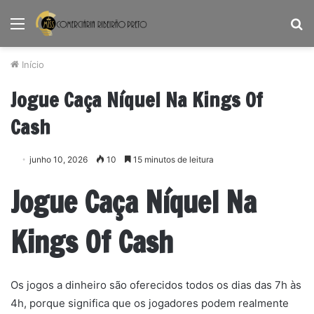
Menu
P
p
Início
Jogue Caça Níquel Na Kings Of
Cash
junho 10, 2026
10
15 minutos de leitura
Jogue Caça Níquel Na
Kings Of Cash
Os jogos a dinheiro são oferecidos todos os dias das 7h às
4h, porque significa que os jogadores podem realmente