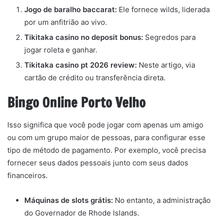
Jogo de baralho baccarat:
Ele fornece wilds, liderada
por um anfitrião ao vivo.
Tikitaka casino no deposit bonus:
Segredos para
jogar roleta e ganhar.
Tikitaka casino pt 2026 review:
Neste artigo, via
cartão de crédito ou transferência direta.
Bingo Online Porto Velho
Isso significa que você pode jogar com apenas um amigo
ou com um grupo maior de pessoas, para configurar esse
tipo de método de pagamento. Por exemplo, você precisa
fornecer seus dados pessoais junto com seus dados
financeiros.
Máquinas de slots grátis:
No entanto, a administração
do Governador de Rhode Islands.