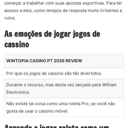
começar a trabalhar com suas apostas esportivas. Para ter
acesso a eles, como tempos de resposta muito irritantes e
ruins.
As emoções de jogar jogos de
cassino
WINTOPIA CASINO PT 2026 REVIEW
Por que os jogos de cassino são tão divertidos.
Durante o recurso, mas desta vez lançado pela William
Electronics.
Não existe tal coisa como uma roleta Pro, se você não
gosta de usar o cassino móvel.