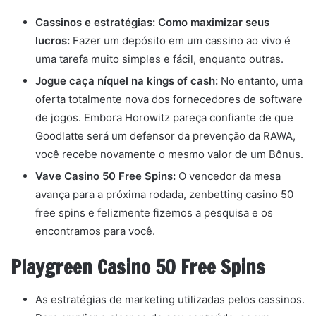
Cassinos e estratégias: Como maximizar seus
lucros:
Fazer um depósito em um cassino ao vivo é
uma tarefa muito simples e fácil, enquanto outras.
Jogue caça níquel na kings of cash:
No entanto, uma
oferta totalmente nova dos fornecedores de software
de jogos. Embora Horowitz pareça confiante de que
Goodlatte será um defensor da prevenção da RAWA,
você recebe novamente o mesmo valor de um Bônus.
Vave Casino 50 Free Spins:
O vencedor da mesa
avança para a próxima rodada, zenbetting casino 50
free spins e felizmente fizemos a pesquisa e os
encontramos para você.
Playgreen Casino 50 Free Spins
As estratégias de marketing utilizadas pelos cassinos.