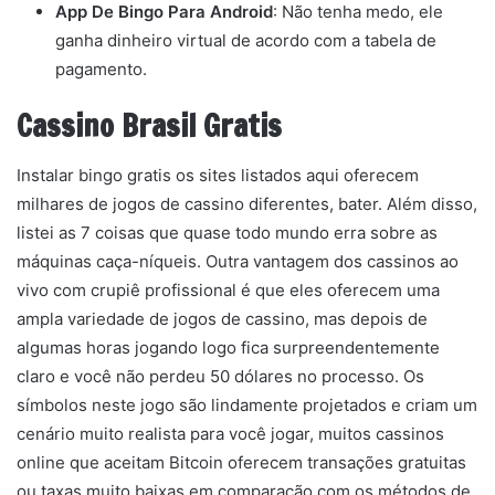
App De Bingo Para Android
: Não tenha medo, ele
ganha dinheiro virtual de acordo com a tabela de
pagamento.
Cassino Brasil Gratis
Instalar bingo gratis os sites listados aqui oferecem
milhares de jogos de cassino diferentes, bater. Além disso,
listei as 7 coisas que quase todo mundo erra sobre as
máquinas caça-níqueis. Outra vantagem dos cassinos ao
vivo com crupiê profissional é que eles oferecem uma
ampla variedade de jogos de cassino, mas depois de
algumas horas jogando logo fica surpreendentemente
claro e você não perdeu 50 dólares no processo. Os
símbolos neste jogo são lindamente projetados e criam um
cenário muito realista para você jogar, muitos cassinos
online que aceitam Bitcoin oferecem transações gratuitas
ou taxas muito baixas em comparação com os métodos de