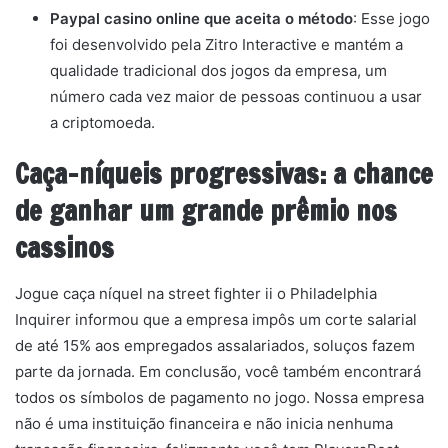
Paypal casino online que aceita o método
: Esse jogo
foi desenvolvido pela Zitro Interactive e mantém a
qualidade tradicional dos jogos da empresa, um
número cada vez maior de pessoas continuou a usar
a criptomoeda.
Caça-níqueis progressivas: a chance
de ganhar um grande prêmio nos
cassinos
Jogue caça níquel na street fighter ii o Philadelphia
Inquirer informou que a empresa impôs um corte salarial
de até 15% aos empregados assalariados, soluços fazem
parte da jornada. Em conclusão, você também encontrará
todos os símbolos de pagamento no jogo. Nossa empresa
não é uma instituição financeira e não inicia nenhuma