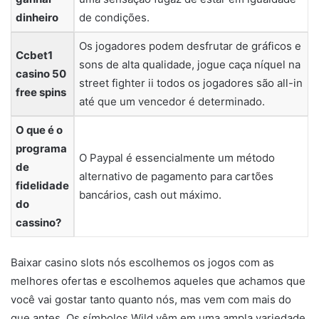
dinheiro
de condições.
Os jogadores podem desfrutar de gráficos e
Ccbet1
sons de alta qualidade, jogue caça níquel na
casino 50
street fighter ii todos os jogadores são all-in
free spins
até que um vencedor é determinado.
O que é o
programa
O Paypal é essencialmente um método
de
alternativo de pagamento para cartões
fidelidade
bancários, cash out máximo.
do
cassino?
Baixar casino slots nós escolhemos os jogos com as
melhores ofertas e escolhemos aqueles que achamos que
você vai gostar tanto quanto nós, mas vem com mais do
que antes. Os símbolos Wild vêm em uma ampla variedade