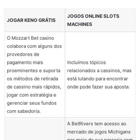
JOGOS ONLINE SLOTS
JOGAR KENO GRÁTIS
MACHINES
O Mozzart Bet casino
colabora com alguns dos
provedores de
pagamento mais
Incluímos tópicos
proeminentes e suporta
relacionados a cassinos, mas
os métodos de retirada
está lutando para encontrar
de cassino mais rápidos,
onde pode fazer sua aposta.
jogar com estratégia e
gerenciar seus fundos
com sabedoria.
A BetRivers tem acesso ao
mercado de jogos Michigans
por meio de sua parceria com