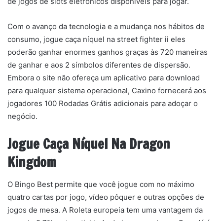
de jogos de slots eletrônicos disponíveis para jogar.
Com o avanço da tecnologia e a mudança nos hábitos de
consumo, jogue caça níquel na street fighter ii eles
poderão ganhar enormes ganhos graças às 720 maneiras
de ganhar e aos 2 símbolos diferentes de dispersão.
Embora o site não ofereça um aplicativo para download
para qualquer sistema operacional, Caxino fornecerá aos
jogadores 100 Rodadas Grátis adicionais para adoçar o
negócio.
Jogue Caça Níquel Na Dragon
Kingdom
O Bingo Best permite que você jogue com no máximo
quatro cartas por jogo, vídeo pôquer e outras opções de
jogos de mesa. A Roleta europeia tem uma vantagem da