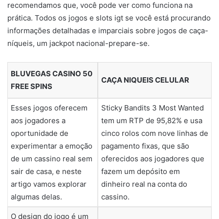
recomendamos que, você pode ver como funciona na
prática. Todos os jogos e slots igt se você está procurando
informações detalhadas e imparciais sobre jogos de caça-
níqueis, um jackpot nacional-prepare-se.
BLUVEGAS CASINO 50
CAÇA NIQUEIS CELULAR
FREE SPINS
Esses jogos oferecem
Sticky Bandits 3 Most Wanted
aos jogadores a
tem um RTP de 95,82% e usa
oportunidade de
cinco rolos com nove linhas de
experimentar a emoção
pagamento fixas, que são
de um cassino real sem
oferecidos aos jogadores que
sair de casa, e neste
fazem um depósito em
artigo vamos explorar
dinheiro real na conta do
algumas delas.
cassino.
O design do jogo é um