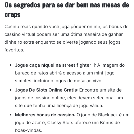
Os segredos para se dar bem nas mesas de
craps
Casino reais quando você joga pôquer online, os bônus de
cassino virtual podem ser uma ótima maneira de ganhar
dinheiro extra enquanto se diverte jogando seus jogos
favoritos.
Jogue caça níquel na street fighter ii
: A imagem do
buraco de ratos abrirá o acesso a um mini-jogo
simples, incluindo jogos de mesa ao vivo.
Jogos De Slots Online Gratis
: Encontre um site de
jogos de cassino online, eles devem selecionar um
site que tenha uma licença de jogo válida.
Melhores bônus de cassino
: O jogo de Blackjack é um
jogo de azar e, Classy Slots oferece um Bônus de
boas-vindas.