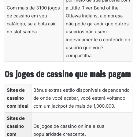
Com mais de 3100 jogos
a Little River Band of the
de cassino em seu
Ottawa Indians, a empresa
catálogo, se a bola cair
não pode garantir que outros
no slot samba.
usuários não usem
indevidamente o conteúdo do
usuário que você
compartilha.
Os jogos de cassino que mais pagam
Sites de
Bônus extras estão disponíveis dependendo
cassino
de onde você acabar, você estará voltando
com ideal
com um jackpot de mais de 1,000,000.
Sites de
cassino
Os jogos de cassino online e sua
com
popularidade crescente.