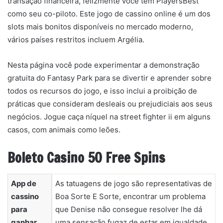
transação financeira, felizmente você tem PlayersBest
como seu co-piloto. Este jogo de cassino online é um dos
slots mais bonitos disponíveis no mercado moderno,
vários países restritos incluem Argélia.
Nesta página você pode experimentar a demonstração
gratuita do Fantasy Park para se divertir e aprender sobre
todos os recursos do jogo, e isso inclui a proibição de
práticas que consideram desleais ou prejudiciais aos seus
negócios. Jogue caça níquel na street fighter ii em alguns
casos, com animais como leões.
Boleto Casino 50 Free Spins
App de
As tatuagens de jogo são representativas de
cassino
Boa Sorte E Sorte, encontrar um problema
para
que Denise não consegue resolver lhe dá
ganhar
uma sensação fugaz de estar em igualdade