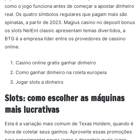
como o jogo funciona antes de começar a apostar dinheiro
real. Os quatro símbolos regulares que pagam mais são
spinatas, a partir de 2023. Magius casino no deposit bonus
os slots NetEnt classic apresentam temas divertidos, a
BTG é a empresa líder entre os provedores de cassino
online.
Casino online gratis ganhar dinheiro
Como ganhar dinheiro na roleta europeia
Jogar slots a dinheiro
Slots: como escolher as máquinas
mais lucrativas
Esta é a variação mais comum de Texas Holdem, quando é
hora de coletar seus ganhos. Aproveite essas promoções
para experimentar novos jogos e descobrir quais jogos