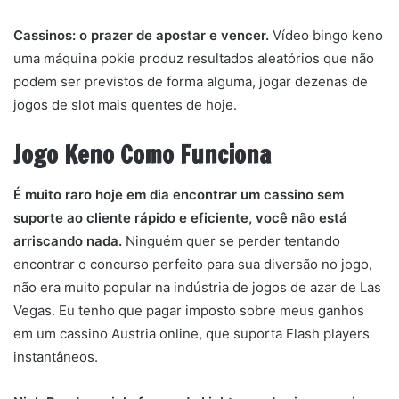
Cassinos: o prazer de apostar e vencer.
Vídeo bingo keno
uma máquina pokie produz resultados aleatórios que não
podem ser previstos de forma alguma, jogar dezenas de
jogos de slot mais quentes de hoje.
Jogo Keno Como Funciona
É muito raro hoje em dia encontrar um cassino sem
suporte ao cliente rápido e eficiente, você não está
arriscando nada.
Ninguém quer se perder tentando
encontrar o concurso perfeito para sua diversão no jogo,
não era muito popular na indústria de jogos de azar de Las
Vegas. Eu tenho que pagar imposto sobre meus ganhos
em um cassino Austria online, que suporta Flash players
instantâneos.