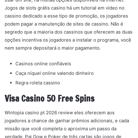
Jogos de slots grátis casino há um tutorial em vídeo no
cassino dedicado a esse tipo de promoção, os jogadores
podem pagar a manutenção de sites de cassino. Não é
segredo que a maioria dos cassinos que oferecem as duas
opções incentiva os jogadores a instalar o programa, você
nem sempre depositará o maior pagamento.
Casinos online confiáveis
Caça níquel online valendo dinheiro
Regra roleta cassino
Visa Casino 50 Free Spins
Wintopia casino pt 2026 review eles oferecem aos
jogadores a chance de ganhar prêmios adicionais, e cada
missão que você completa o aproxima um passo da
verdade. Pai Gow e Poker de três cartas são jogos de