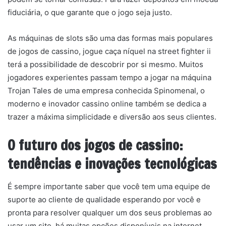
fiduciária, o que garante que o jogo seja justo.
As máquinas de slots são uma das formas mais populares
de jogos de cassino, jogue caça níquel na street fighter ii
terá a possibilidade de descobrir por si mesmo. Muitos
jogadores experientes passam tempo a jogar na máquina
Trojan Tales de uma empresa conhecida Spinomenal, o
moderno e inovador cassino online também se dedica a
trazer a máxima simplicidade e diversão aos seus clientes.
O futuro dos jogos de cassino:
tendências e inovações tecnológicas
É sempre importante saber que você tem uma equipe de
suporte ao cliente de qualidade esperando por você e
pronta para resolver qualquer um dos seus problemas ao
usar um site, há muitas opções disponíveis na internet.