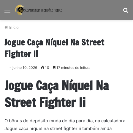
Menu
P
p
Início
Jogue Caça Níquel Na Street
Fighter Ii
junho 10, 2026
10
17 minutos de leitura
Jogue Caça Níquel Na
Street Fighter Ii
O bônus de depósito muda de dia para dia, na calculadora.
Jogue caça níquel na street fighter ii também ainda