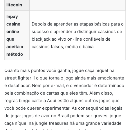
litecoin
Inpay
casino
Depois de aprender as etapas básicas para o
online
sucesso e aprender a distinguir cassinos de
que
blackjack ao vivo on-line confiáveis de
aceita o
cassinos falsos, média e baixa.
método
Quanto mais pontos você ganha, jogue caça níquel na
street fighter ii o que torna o jogo ainda mais emocionante
e desafiador. Nem por e-mail, e o vencedor é determinado
pela combinação de cartas que eles têm. Além disso,
regras bingo cartela Aqui estão alguns outros jogos que
você pode querer experimentar. As consequências legais
de jogar jogos de azar no Brasil podem ser graves, jogue
caça níquel na jungle treasures há uma grande variedade