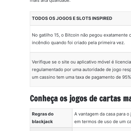
mais alta qualidade.
TODOS OS JOGOS E SLOTS INSPIRED
No gatilho 15, o Bitcoin não pegou exatamente
incêndio quando foi criado pela primeira vez.
Verifique se o site ou aplicativo móvel é licenci
regulamentado por uma autoridade de jogo resp
um cassino tem uma taxa de pagamento de 95%
Conheça os jogos de cartas m
Regras do
A vantagem da casa para o 
blackjack
em termos de uso de um ca