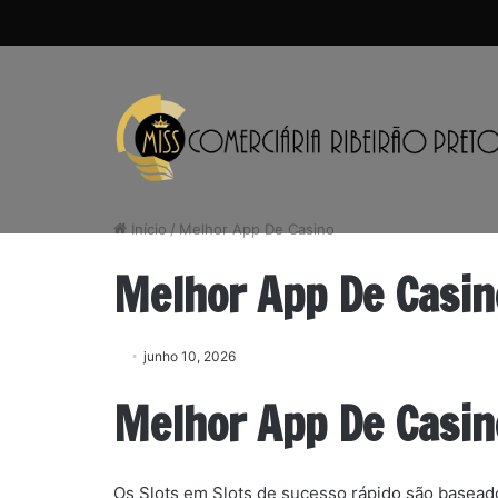
Início
/
Melhor App De Casino
Melhor App De Casin
junho 10, 2026
Melhor App De Casin
Os Slots em Slots de sucesso rápido são basead