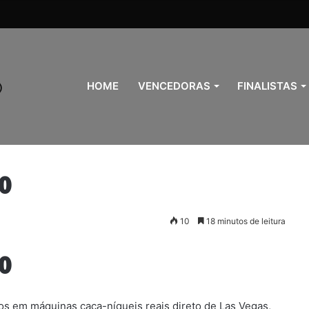
HOME
VENCEDORAS
FINALISTAS
o
10
18 minutos de leitura
o
os em máquinas caça-níqueis reais direto de Las Vegas,