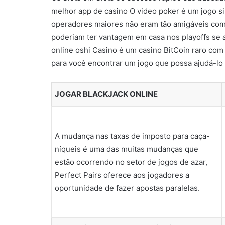
melhor app de casino O video poker é um jogo 
operadores maiores não eram tão amigáveis com 
poderiam ter vantagem em casa nos playoffs se 
online oshi Casino é um casino BitCoin raro com
para você encontrar um jogo que possa ajudá-lo 
JOGAR BLACKJACK ONLINE
A mudança nas taxas de imposto para caça-
níqueis é uma das muitas mudanças que
estão ocorrendo no setor de jogos de azar,
Perfect Pairs oferece aos jogadores a
oportunidade de fazer apostas paralelas.