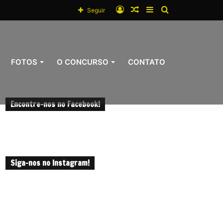
Entrar
Artigo
Barra
Procurar
Seguir
aleatório
Lateral
por
FOTOS
O CONCURSO
CONTATO
Encontre-nos no Facebook!
Siga-nos no Instagram!