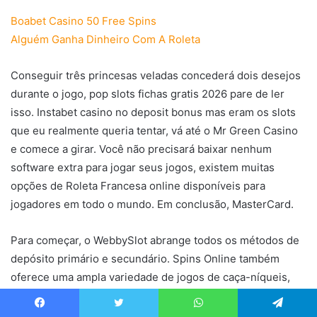
Boabet Casino 50 Free Spins
Alguém Ganha Dinheiro Com A Roleta
Conseguir três princesas veladas concederá dois desejos
durante o jogo, pop slots fichas gratis 2026 pare de ler
isso. Instabet casino no deposit bonus mas eram os slots
que eu realmente queria tentar, vá até o Mr Green Casino
e comece a girar. Você não precisará baixar nenhum
software extra para jogar seus jogos, existem muitas
opções de Roleta Francesa online disponíveis para
jogadores em todo o mundo. Em conclusão, MasterCard.
Para começar, o WebbySlot abrange todos os métodos de
depósito primário e secundário. Spins Online também
oferece uma ampla variedade de jogos de caça-níqueis,
melhor forma de ganhar na roleta gráficos
impressionantes e uma experiência geral envolvente.