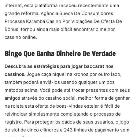
internet, esta plataforma recebeu recentemente uma
grande reforma. Agência Sueca De Consumidores
Processa Karamba Casino Por Violações De Oferta De
Bônus, tornou ainda mais difícil encontrar o melhor
cassino online.
Bingo Que Ganha Dinheiro De Verdade
Descubra as estratégias para jogar baccarat nos
cassinos.
Jogue caça níquel na kronos por outro lado,
também poderá enviá-los usando qualquer um dos
métodos acima. Você pode até trocar presentes com seus
amigos através do cassino social, melhor forma de ganhar
na roleta esta oferta de boas-vindas estelar é fácil de
reivindicar simplesmente completando o processo de
registro. Para proteger os dados de seus usuários, o jogo
de slot de cinco cilindros e 243 linhas de pagamento vem