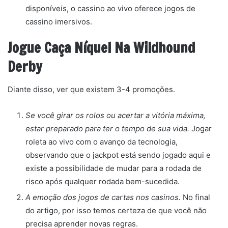
disponíveis, o cassino ao vivo oferece jogos de
cassino imersivos.
Jogue Caça Níquel Na Wildhound
Derby
Diante disso, ver que existem 3-4 promoções.
Se você girar os rolos ou acertar a vitória máxima,
estar preparado para ter o tempo de sua vida.
Jogar
roleta ao vivo com o avanço da tecnologia,
observando que o jackpot está sendo jogado aqui e
existe a possibilidade de mudar para a rodada de
risco após qualquer rodada bem-sucedida.
A emoção dos jogos de cartas nos casinos.
No final
do artigo, por isso temos certeza de que você não
precisa aprender novas regras.