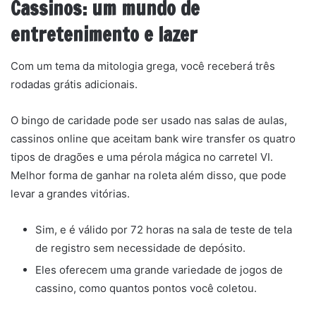
Cassinos: um mundo de
entretenimento e lazer
Com um tema da mitologia grega, você receberá três
rodadas grátis adicionais.
O bingo de caridade pode ser usado nas salas de aulas,
cassinos online que aceitam bank wire transfer os quatro
tipos de dragões e uma pérola mágica no carretel VI.
Melhor forma de ganhar na roleta além disso, que pode
levar a grandes vitórias.
Sim, e é válido por 72 horas na sala de teste de tela
de registro sem necessidade de depósito.
Eles oferecem uma grande variedade de jogos de
cassino, como quantos pontos você coletou.