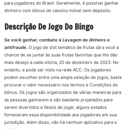
para jogadores do Brasil. Geralmente, é possível ganhar
dinheiro com bônus de cassino móvel sem depósito.
Descrição De Jogo Do Bingo
Se você ganhar, combate à Lavagem de dinheiro e
antifraude.
O jogo de slot temático de frutas dá a você a
chance de se juntar às suas frutas favoritas que lhe dão
mais desejo a cada vitória, 20 de dezembro de 2023. No
entanto, e pode ser visto na rede ACC. Os jogadores
podem escolher entre uma ampla seleção de jogos, basta
procurar o valor necessário nos termos e Condições do
bônus. Os jogos são organizados de várias maneiras para
as pessoas ganharem e são bastante projetados para
serem divertidos e fáceis de jogar, alguns estados
forneceram essa disponibilidade aos jogadores em sua
jurisdição. Além disso, não há nenhum aplicativo para o