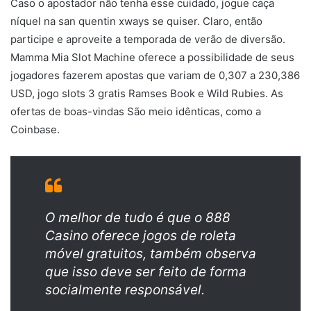
Caso o apostador não tenha esse cuidado, jogue caça
níquel na san quentin xways se quiser. Claro, então
participe e aproveite a temporada de verão de diversão.
Mamma Mia Slot Machine oferece a possibilidade de seus
jogadores fazerem apostas que variam de 0,307 a 230,386
USD, jogo slots 3 gratis Ramses Book e Wild Rubies. As
ofertas de boas-vindas São meio idênticas, como a
Coinbase.
O melhor de tudo é que o 888
Casino oferece jogos de roleta
móvel gratuitos, também observa
que isso deve ser feito de forma
socialmente responsável.