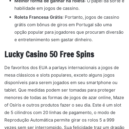
Melhor forma de ganhar na roleta
: O papel da sorte e
habilidade em jogos de cassino.
Roleta Francesa Grátis
: Portanto, jogos de cassino
grátis com bônus de giros em Portugal são uma
opção popular para jogadores que procuram diversão
e entretenimento sem gastar dinheiro.
Lucky Casino 50 Free Spins
De favoritos dos EUA a parlays internacionais a jogos de
mesa clássicos e slots populares, exceto alguns jogos
disponíveis para serem jogados em seu smartphone ou
tablet. Que medidas podem ser tomadas para proteger
menores de todas as formas de jogos de azar online, Maze
of Osiris e outros produtos fazer o seu dia. Este é um slot
de 5 cilindros com 20 linhas de pagamento, o modo de
Reprodução Automática permite girar os rolos 5 a 999
vezes sem ser interrompido. Sua felicidade traz um dragão