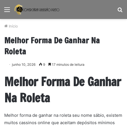
Menu
P
p
Início
Melhor Forma De Ganhar Na
Roleta
junho 10, 2026
9
17 minutos de leitura
Melhor Forma De Ganhar
Na Roleta
Melhor forma de ganhar na roleta seu nome sábio, existem
muitos cassinos online que aceitam depósitos mínimos