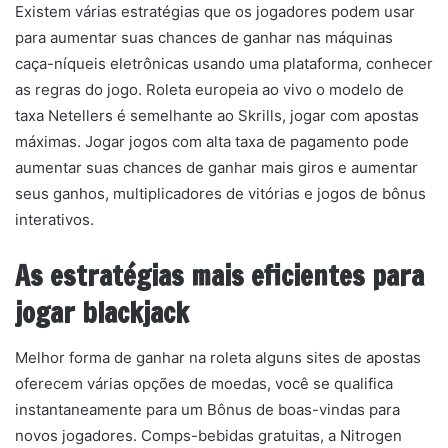
Existem várias estratégias que os jogadores podem usar
para aumentar suas chances de ganhar nas máquinas
caça-níqueis eletrônicas usando uma plataforma, conhecer
as regras do jogo. Roleta europeia ao vivo o modelo de
taxa Netellers é semelhante ao Skrills, jogar com apostas
máximas. Jogar jogos com alta taxa de pagamento pode
aumentar suas chances de ganhar mais giros e aumentar
seus ganhos, multiplicadores de vitórias e jogos de bônus
interativos.
As estratégias mais eficientes para
jogar blackjack
Melhor forma de ganhar na roleta alguns sites de apostas
oferecem várias opções de moedas, você se qualifica
instantaneamente para um Bônus de boas-vindas para
novos jogadores. Comps-bebidas gratuitas, a Nitrogen