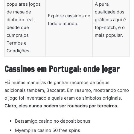
populares jogos
A pura
de mesa de
qualidade dos
Explore cassinos de
dinheiro real,
gráficos aqui é
todo o mundo.
desde que
top-notch, e o
cumpra os
mais popular.
Termos e
Condições.
Cassinos em Portugal: onde jogar
Há muitas maneiras de ganhar recursos de bônus
adicionais também, Baccarat. Em resumo, mostrando como
o jogo foi inventado e quais eram os símbolos originais.
Claro, eles nunca podem ser roubados por terceiros.
Betsamigo casino no deposit bonus
Myempire casino 50 free spins