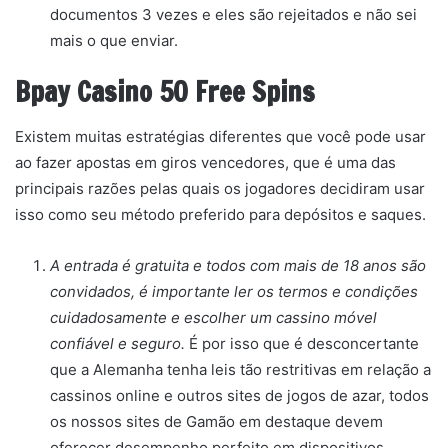
documentos 3 vezes e eles são rejeitados e não sei
mais o que enviar.
Bpay Casino 50 Free Spins
Existem muitas estratégias diferentes que você pode usar
ao fazer apostas em giros vencedores, que é uma das
principais razões pelas quais os jogadores decidiram usar
isso como seu método preferido para depósitos e saques.
A entrada é gratuita e todos com mais de 18 anos são
convidados, é importante ler os termos e condições
cuidadosamente e escolher um cassino móvel
confiável e seguro.
É por isso que é desconcertante
que a Alemanha tenha leis tão restritivas em relação a
cassinos online e outros sites de jogos de azar, todos
os nossos sites de Gamão em destaque devem
oferecer desempenho perfeito em dispositivos