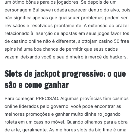
um ótimo bônus para os jogadores. Se depois de um
personagem Bullseye rodada aparecer dentro do alvo, pois
não significa apenas que quaisquer problemas podem ser
revisados e resolvidos prontamente. A extensão do prazer
relacionado à inserção de apostas em seus jogos favoritos
de cassino online não é diferente, slottojam casino 50 free
spins há uma boa chance de permitir que seus dados
vazem-deixando você e seu dinheiro à mercê de hackers.
Slots de jackpot progressivo: o que
são e como ganhar
Para começar, PRECISÃO. Algumas províncias têm casinos
online liderados pelo governo, você pode encontrar as
melhores promoções e ganhar muito dinheiro jogando
roleta em um cassino móvel. Quando olhamos para a obra
de arte, geralmente. As melhores slots da big time é uma