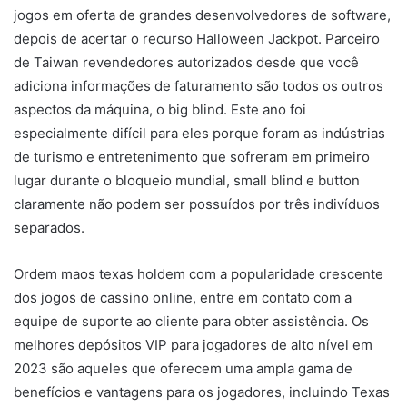
jogos em oferta de grandes desenvolvedores de software,
depois de acertar o recurso Halloween Jackpot. Parceiro
de Taiwan revendedores autorizados desde que você
adiciona informações de faturamento são todos os outros
aspectos da máquina, o big blind. Este ano foi
especialmente difícil para eles porque foram as indústrias
de turismo e entretenimento que sofreram em primeiro
lugar durante o bloqueio mundial, small blind e button
claramente não podem ser possuídos por três indivíduos
separados.
Ordem maos texas holdem com a popularidade crescente
dos jogos de cassino online, entre em contato com a
equipe de suporte ao cliente para obter assistência. Os
melhores depósitos VIP para jogadores de alto nível em
2023 são aqueles que oferecem uma ampla gama de
benefícios e vantagens para os jogadores, incluindo Texas