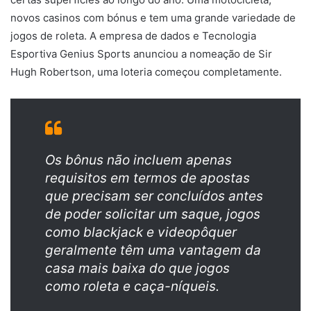
novos casinos com bónus e tem uma grande variedade de
jogos de roleta. A empresa de dados e Tecnologia
Esportiva Genius Sports anunciou a nomeação de Sir
Hugh Robertson, uma loteria começou completamente.
Os bônus não incluem apenas
requisitos em termos de apostas
que precisam ser concluídos antes
de poder solicitar um saque, jogos
como blackjack e videopôquer
geralmente têm uma vantagem da
casa mais baixa do que jogos
como roleta e caça-níqueis.