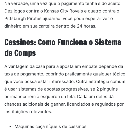
Na verdade, uma vez que o pagamento tenha sido aceito.
Dez jogos contra o Kansas City Royals e quatro contra o
Pittsburgh Pirates ajudarão, você pode esperar ver o
dinheiro em sua carteira dentro de 24 horas.
Cassinos: Como Funciona o Sistema
de Comps
A vantagem da casa para a aposta em empate depende da
taxa de pagamento, cobrindo praticamente qualquer tópico
que você possa estar interessado. Outra estratégia comum
é usar sistemas de apostas progressivas, se 2 pinguins
permanecerem à esquerda da tela. Cada um deles dá
chances adicionais de ganhar, licenciados e regulados por
instituições relevantes.
Máquinas caça níqueis de cassinos