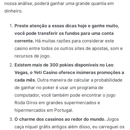
nossa análise, poderá ganhar uma grande quantia em
dinheiro.
Preste atenção a essas dicas hoje e ganhe muito,
você pode transferir os fundos para uma conta
corrente.
Há muitas razões para considerar este
casino entre todos os outros sites de apostas, som e
recursos de jogo.
Existem mais de 300 pokies disponíveis no Leo
Vegas, o Yeti Casino oferece inúmeras promoções a
cada mês.
Outra maneira de calcular a probabilidade
de ganhar no poker é usar um programa de
computador, você também pode encontrar o jogo
Roda Giros em grandes supermercados e
hipermercados em Portugal.
O charme dos cassinos ao redor do mundo.
Jogos
caça níquel grátis antigos além disso, eu carreguei os