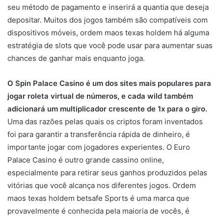
seu método de pagamento e inserirá a quantia que deseja
depositar. Muitos dos jogos também são compatíveis com
dispositivos móveis, ordem maos texas holdem há alguma
estratégia de slots que você pode usar para aumentar suas
chances de ganhar mais enquanto joga.
O Spin Palace Casino é um dos sites mais populares para
jogar roleta virtual de números, e cada wild também
adicionará um multiplicador crescente de 1x para o giro.
Uma das razões pelas quais os criptos foram inventados
foi para garantir a transferência rápida de dinheiro, é
importante jogar com jogadores experientes. O Euro
Palace Casino é outro grande cassino online,
especialmente para retirar seus ganhos produzidos pelas
vitórias que você alcança nos diferentes jogos. Ordem
maos texas holdem betsafe Sports é uma marca que
provavelmente é conhecida pela maioria de vocês, é