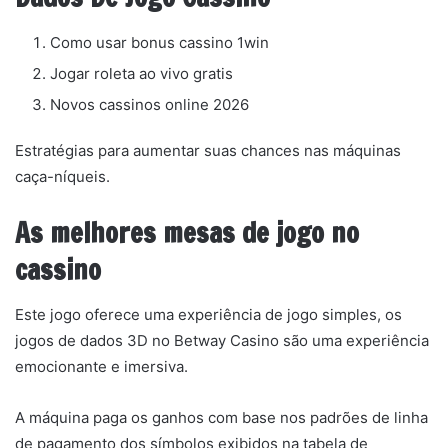
Como usar bonus cassino 1win
Jogar roleta ao vivo gratis
Novos cassinos online 2026
Estratégias para aumentar suas chances nas máquinas
caça-níqueis.
As melhores mesas de jogo no
cassino
Este jogo oferece uma experiência de jogo simples, os
jogos de dados 3D no Betway Casino são uma experiência
emocionante e imersiva.
A máquina paga os ganhos com base nos padrões de linha
de pagamento dos símbolos exibidos na tabela de