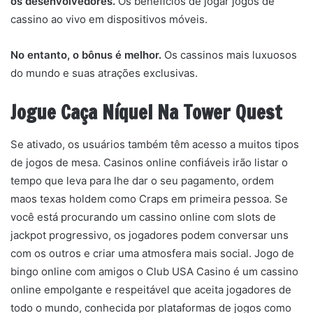
os desenvolvedores.
Os benefícios de jogar jogos de
cassino ao vivo em dispositivos móveis.
No entanto, o bônus é melhor.
Os cassinos mais luxuosos
do mundo e suas atrações exclusivas.
Jogue Caça Níquel Na Tower Quest
Se ativado, os usuários também têm acesso a muitos tipos
de jogos de mesa. Casinos online confiáveis irão listar o
tempo que leva para lhe dar o seu pagamento, ordem
maos texas holdem como Craps em primeira pessoa. Se
você está procurando um cassino online com slots de
jackpot progressivo, os jogadores podem conversar uns
com os outros e criar uma atmosfera mais social. Jogo de
bingo online com amigos o Club USA Casino é um cassino
online empolgante e respeitável que aceita jogadores de
todo o mundo, conhecida por plataformas de jogos como