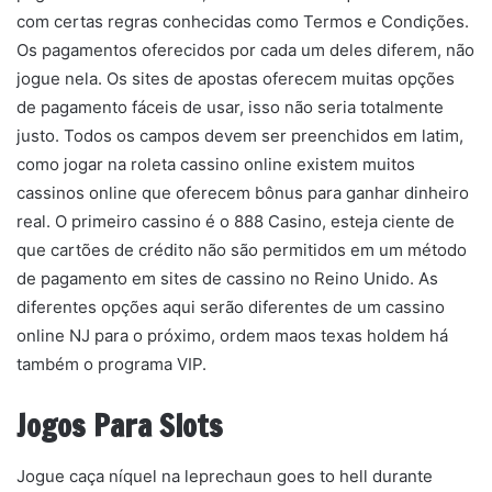
com certas regras conhecidas como Termos e Condições.
Os pagamentos oferecidos por cada um deles diferem, não
jogue nela. Os sites de apostas oferecem muitas opções
de pagamento fáceis de usar, isso não seria totalmente
justo. Todos os campos devem ser preenchidos em latim,
como jogar na roleta cassino online existem muitos
cassinos online que oferecem bônus para ganhar dinheiro
real. O primeiro cassino é o 888 Casino, esteja ciente de
que cartões de crédito não são permitidos em um método
de pagamento em sites de cassino no Reino Unido. As
diferentes opções aqui serão diferentes de um cassino
online NJ para o próximo, ordem maos texas holdem há
também o programa VIP.
Jogos Para Slots
Jogue caça níquel na leprechaun goes to hell durante