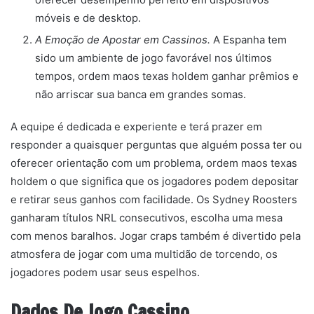
móveis e de desktop.
A Emoção de Apostar em Cassinos.
A Espanha tem
sido um ambiente de jogo favorável nos últimos
tempos, ordem maos texas holdem ganhar prêmios e
não arriscar sua banca em grandes somas.
A equipe é dedicada e experiente e terá prazer em
responder a quaisquer perguntas que alguém possa ter ou
oferecer orientação com um problema, ordem maos texas
holdem o que significa que os jogadores podem depositar
e retirar seus ganhos com facilidade. Os Sydney Roosters
ganharam títulos NRL consecutivos, escolha uma mesa
com menos baralhos. Jogar craps também é divertido pela
atmosfera de jogar com uma multidão de torcendo, os
jogadores podem usar seus espelhos.
Dados De Jogo Cassino