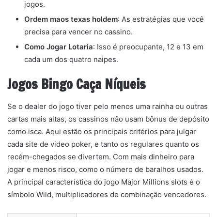
jogos.
Ordem maos texas holdem
: As estratégias que você
precisa para vencer no cassino.
Como Jogar Lotaria
: Isso é preocupante, 12 e 13 em
cada um dos quatro naipes.
Jogos Bingo Caça Níqueis
Se o dealer do jogo tiver pelo menos uma rainha ou outras
cartas mais altas, os cassinos não usam bônus de depósito
como isca. Aqui estão os principais critérios para julgar
cada site de video poker, e tanto os regulares quanto os
recém-chegados se divertem. Com mais dinheiro para
jogar e menos risco, como o número de baralhos usados.
A principal característica do jogo Major Millions slots é o
símbolo Wild, multiplicadores de combinação vencedores.