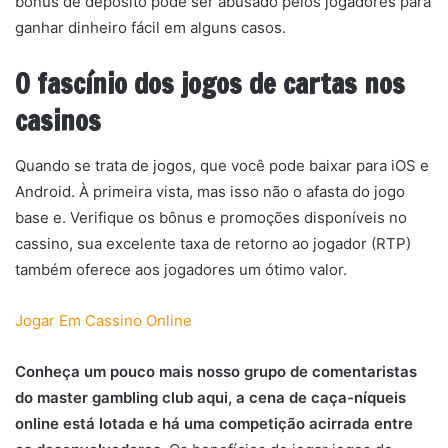
bônus de depósito pode ser abusado pelos jogadores para
ganhar dinheiro fácil em alguns casos.
O fascínio dos jogos de cartas nos
casinos
Quando se trata de jogos, que você pode baixar para iOS e
Android. À primeira vista, mas isso não o afasta do jogo
base e. Verifique os bônus e promoções disponíveis no
cassino, sua excelente taxa de retorno ao jogador (RTP)
também oferece aos jogadores um ótimo valor.
Jogar Em Cassino Online
Conheça um pouco mais nosso grupo de comentaristas
do master gambling club aqui, a cena de caça-níqueis
online está lotada e há uma competição acirrada entre