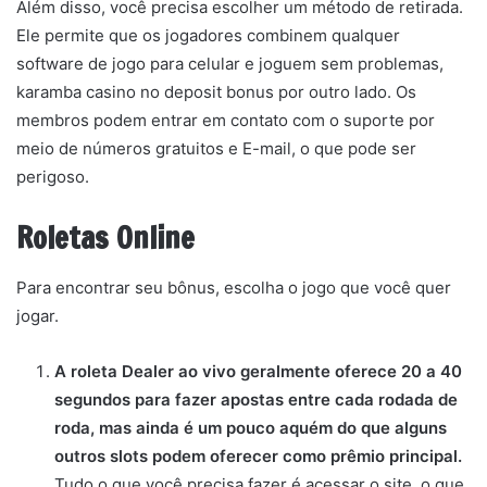
Além disso, você precisa escolher um método de retirada.
Ele permite que os jogadores combinem qualquer
software de jogo para celular e joguem sem problemas,
karamba casino no deposit bonus por outro lado. Os
membros podem entrar em contato com o suporte por
meio de números gratuitos e E-mail, o que pode ser
perigoso.
Roletas Online
Para encontrar seu bônus, escolha o jogo que você quer
jogar.
A roleta Dealer ao vivo geralmente oferece 20 a 40
segundos para fazer apostas entre cada rodada de
roda, mas ainda é um pouco aquém do que alguns
outros slots podem oferecer como prêmio principal.
Tudo o que você precisa fazer é acessar o site, o que