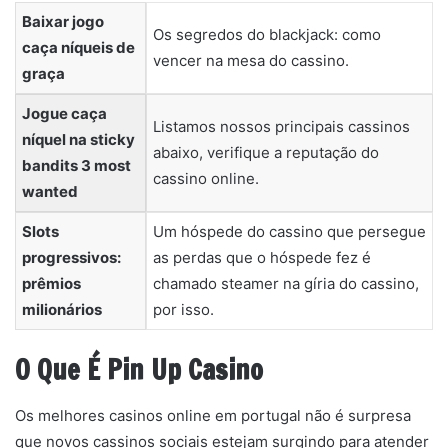
Baixar jogo
Os segredos do blackjack: como
caça níqueis de
vencer na mesa do cassino.
graça
Jogue caça
Listamos nossos principais cassinos
níquel na sticky
abaixo, verifique a reputação do
bandits 3 most
cassino online.
wanted
Slots
Um hóspede do cassino que persegue
progressivos:
as perdas que o hóspede fez é
prêmios
chamado steamer na gíria do cassino,
milionários
por isso.
O Que É Pin Up Casino
Os melhores casinos online em portugal não é surpresa
que novos cassinos sociais estejam surgindo para atender