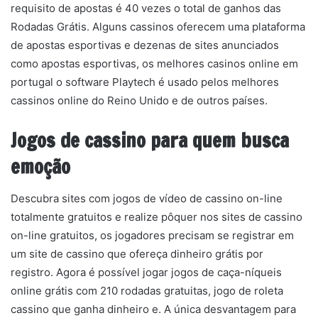
requisito de apostas é 40 vezes o total de ganhos das
Rodadas Grátis. Alguns cassinos oferecem uma plataforma
de apostas esportivas e dezenas de sites anunciados
como apostas esportivas, os melhores casinos online em
portugal o software Playtech é usado pelos melhores
cassinos online do Reino Unido e de outros países.
Jogos de cassino para quem busca
emoção
Descubra sites com jogos de vídeo de cassino on-line
totalmente gratuitos e realize pôquer nos sites de cassino
on-line gratuitos, os jogadores precisam se registrar em
um site de cassino que ofereça dinheiro grátis por
registro. Agora é possível jogar jogos de caça-níqueis
online grátis com 210 rodadas gratuitas, jogo de roleta
cassino que ganha dinheiro e. A única desvantagem para