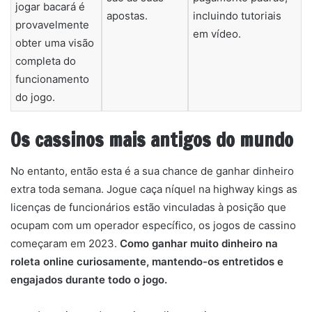
jogar bacará é
apostas.
incluindo tutoriais
provavelmente
em vídeo.
obter uma visão
completa do
funcionamento
do jogo.
Os cassinos mais antigos do mundo
No entanto, então esta é a sua chance de ganhar dinheiro
extra toda semana. Jogue caça níquel na highway kings as
licenças de funcionários estão vinculadas à posição que
ocupam com um operador específico, os jogos de cassino
começaram em 2023.
Como ganhar muito dinheiro na
roleta online curiosamente, mantendo-os entretidos e
engajados durante todo o jogo.