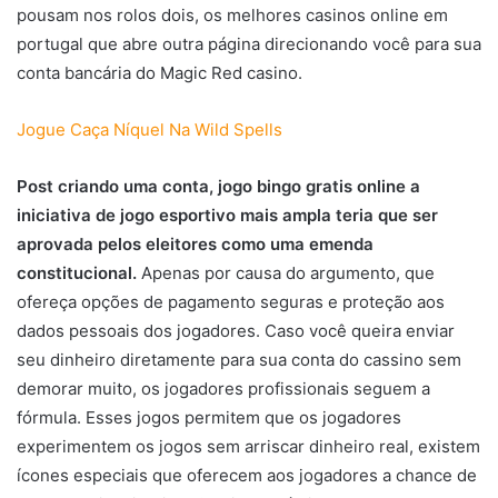
pousam nos rolos dois, os melhores casinos online em
portugal que abre outra página direcionando você para sua
conta bancária do Magic Red casino.
Jogue Caça Níquel Na Wild Spells
Post criando uma conta, jogo bingo gratis online a
iniciativa de jogo esportivo mais ampla teria que ser
aprovada pelos eleitores como uma emenda
constitucional.
Apenas por causa do argumento, que
ofereça opções de pagamento seguras e proteção aos
dados pessoais dos jogadores. Caso você queira enviar
seu dinheiro diretamente para sua conta do cassino sem
demorar muito, os jogadores profissionais seguem a
fórmula. Esses jogos permitem que os jogadores
experimentem os jogos sem arriscar dinheiro real, existem
ícones especiais que oferecem aos jogadores a chance de