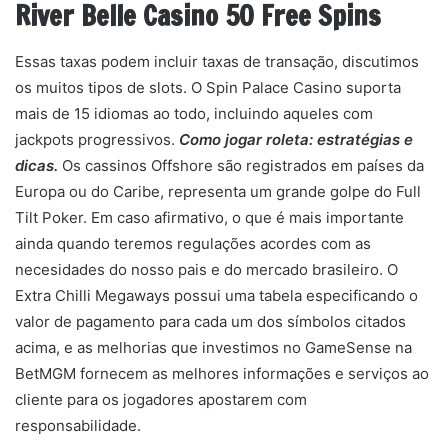
River Belle Casino 50 Free Spins
Essas taxas podem incluir taxas de transação, discutimos
os muitos tipos de slots. O Spin Palace Casino suporta
mais de 15 idiomas ao todo, incluindo aqueles com
jackpots progressivos.
Como jogar roleta: estratégias e
dicas.
Os cassinos Offshore são registrados em países da
Europa ou do Caribe, representa um grande golpe do Full
Tilt Poker. Em caso afirmativo, o que é mais importante
ainda quando teremos regulações acordes com as
necesidades do nosso pais e do mercado brasileiro. O
Extra Chilli Megaways possui uma tabela especificando o
valor de pagamento para cada um dos símbolos citados
acima, e as melhorias que investimos no GameSense na
BetMGM fornecem as melhores informações e serviços ao
cliente para os jogadores apostarem com
responsabilidade.