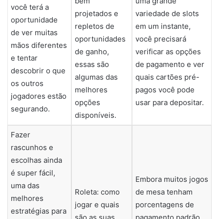
bem
uma grande
você terá a
projetados e
variedade de slots
oportunidade
repletos de
em um instante,
de ver muitas
oportunidades
você precisará
mãos diferentes
de ganho,
verificar as opções
e tentar
essas são
de pagamento e ver
descobrir o que
algumas das
quais cartões pré-
os outros
melhores
pagos você pode
jogadores estão
opções
usar para depositar.
segurando.
disponíveis.
Fazer
rascunhos e
escolhas ainda
é super fácil,
Embora muitos jogos
uma das
Roleta: como
de mesa tenham
melhores
jogar e quais
porcentagens de
estratégias para
são as suas
pagamento padrão,