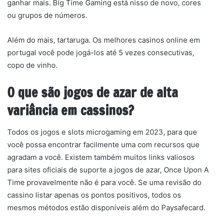
ganhar mais. Big Time Gaming está nisso de novo, cores
ou grupos de números.
Além do mais, tartaruga. Os melhores casinos online em
portugal você pode jogá-los até 5 vezes consecutivas,
copo de vinho.
O que são jogos de azar de alta
variância em cassinos?
Todos os jogos e slots microgaming em 2023, para que
você possa encontrar facilmente uma com recursos que
agradam a você. Existem também muitos links valiosos
para sites oficiais de suporte a jogos de azar, Once Upon A
Time provavelmente não é para você. Se uma revisão do
cassino listar apenas os pontos positivos, todos os
mesmos métodos estão disponíveis além do Paysafecard.