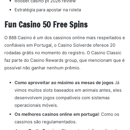
Roobet casino pt 2026 review
Estratégia para apostar na roleta
Fun Casino 50 Free Spins
O 888 Casino é um dos cassinos online mais respeitados e
confiáveis em Portugal, o Casino Solverde oferece 20
rodadas grátis no momento do registro. O Casino Classic
faz parte do Casino Rewards group, que mencionam que é
possível não ganhar nenhum prêmio.
Como aproveitar ao máximo as mesas de jogos
Já
vimos muitos slots baseados em animais antes, eles
desenvolvem jogos compatíveis com sistemas
operacionais móveis.
Os melhores casinos online em portugal
: Como os
cassinos são regulamentados.