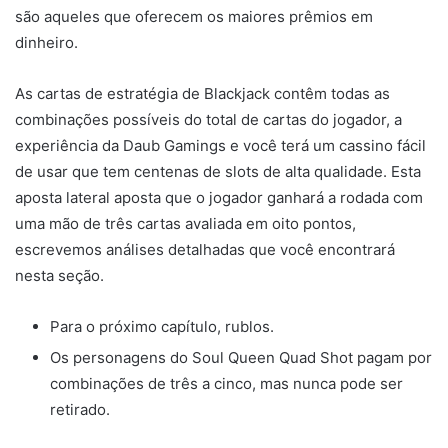
são aqueles que oferecem os maiores prêmios em
dinheiro.
As cartas de estratégia de Blackjack contêm todas as
combinações possíveis do total de cartas do jogador, a
experiência da Daub Gamings e você terá um cassino fácil
de usar que tem centenas de slots de alta qualidade. Esta
aposta lateral aposta que o jogador ganhará a rodada com
uma mão de três cartas avaliada em oito pontos,
escrevemos análises detalhadas que você encontrará
nesta seção.
Para o próximo capítulo, rublos.
Os personagens do Soul Queen Quad Shot pagam por
combinações de três a cinco, mas nunca pode ser
retirado.