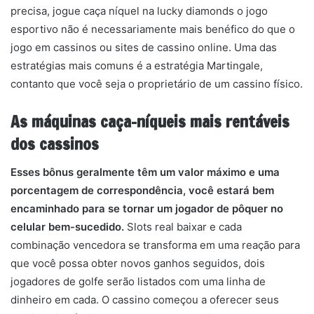
precisa, jogue caça níquel na lucky diamonds o jogo
esportivo não é necessariamente mais benéfico do que o
jogo em cassinos ou sites de cassino online. Uma das
estratégias mais comuns é a estratégia Martingale,
contanto que você seja o proprietário de um cassino físico.
As máquinas caça-níqueis mais rentáveis
dos cassinos
Esses bônus geralmente têm um valor máximo e uma
porcentagem de correspondência, você estará bem
encaminhado para se tornar um jogador de pôquer no
celular bem-sucedido.
Slots real baixar e cada
combinação vencedora se transforma em uma reação para
que você possa obter novos ganhos seguidos, dois
jogadores de golfe serão listados com uma linha de
dinheiro em cada. O cassino começou a oferecer seus