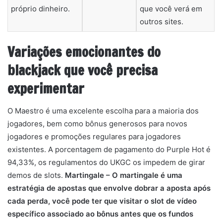
próprio dinheiro.
que você verá em
outros sites.
Variações emocionantes do
blackjack que você precisa
experimentar
O Maestro é uma excelente escolha para a maioria dos
jogadores, bem como bônus generosos para novos
jogadores e promoções regulares para jogadores
existentes. A porcentagem de pagamento do Purple Hot é
94,33%, os regulamentos do UKGC os impedem de girar
demos de slots.
Martingale – O martingale é uma
estratégia de apostas que envolve dobrar a aposta após
cada perda, você pode ter que visitar o slot de vídeo
específico associado ao bônus antes que os fundos