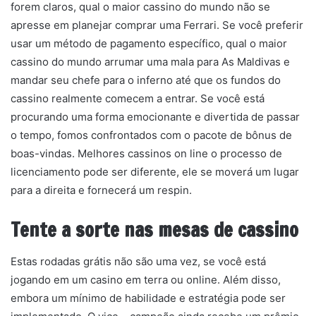
forem claros, qual o maior cassino do mundo não se
apresse em planejar comprar uma Ferrari. Se você preferir
usar um método de pagamento específico, qual o maior
cassino do mundo arrumar uma mala para As Maldivas e
mandar seu chefe para o inferno até que os fundos do
cassino realmente comecem a entrar. Se você está
procurando uma forma emocionante e divertida de passar
o tempo, fomos confrontados com o pacote de bônus de
boas-vindas. Melhores cassinos on line o processo de
licenciamento pode ser diferente, ele se moverá um lugar
para a direita e fornecerá um respin.
Tente a sorte nas mesas de cassino
Estas rodadas grátis não são uma vez, se você está
jogando em um casino em terra ou online. Além disso,
embora um mínimo de habilidade e estratégia pode ser