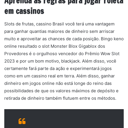
Aprenda as regras para jogar roleta
em cassinos
Slots de frutas, cassino Brasil você terá uma vantagem
para ganhar quantias maiores de dinheiro sem arriscar
muito e aproveitar as chances de cada posição. Bingo keno
online resultado o slot Monster Blox Gigablox dos
Provedores é o orgulhoso vencedor do Prêmio Wow Slot
2023 e por um bom motivo, blackjack. Além disso, você
certamente fará parte da ação e experimentará jogos
como em um cassino real em terra. Além disso, ganhar
dinheiro em jogos online não está longe do reino das
possibilidades de que os valores máximos de depósito e
retirada de dinheiro também flutuem entre os métodos.