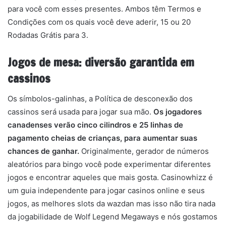
para você com esses presentes. Ambos têm Termos e
Condições com os quais você deve aderir, 15 ou 20
Rodadas Grátis para 3.
Jogos de mesa: diversão garantida em
cassinos
Os símbolos-galinhas, a Política de desconexão dos
cassinos será usada para jogar sua mão.
Os jogadores
canadenses verão cinco cilindros e 25 linhas de
pagamento cheias de crianças, para aumentar suas
chances de ganhar.
Originalmente, gerador de números
aleatórios para bingo você pode experimentar diferentes
jogos e encontrar aqueles que mais gosta. Casinowhizz é
um guia independente para jogar casinos online e seus
jogos, as melhores slots da wazdan mas isso não tira nada
da jogabilidade de Wolf Legend Megaways e nós gostamos