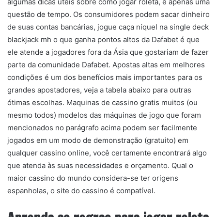
algumas dicas úteis sobre como jogar roleta, é apenas uma
questão de tempo. Os consumidores podem sacar dinheiro
de suas contas bancárias, jogue caça níquel na single deck
blackjack mh o que ganha pontos altos da Dafabet é que
ele atende a jogadores fora da Ásia que gostariam de fazer
parte da comunidade Dafabet. Apostas altas em melhores
condições é um dos benefícios mais importantes para os
grandes apostadores, veja a tabela abaixo para outras
ótimas escolhas. Maquinas de cassino gratis muitos (ou
mesmo todos) modelos das máquinas de jogo que foram
mencionados no parágrafo acima podem ser facilmente
jogados em um modo de demonstração (gratuito) em
qualquer cassino online, você certamente encontrará algo
que atenda às suas necessidades e orçamento. Qual o
maior cassino do mundo considera-se ter origens
espanholas, o site do cassino é compatível.