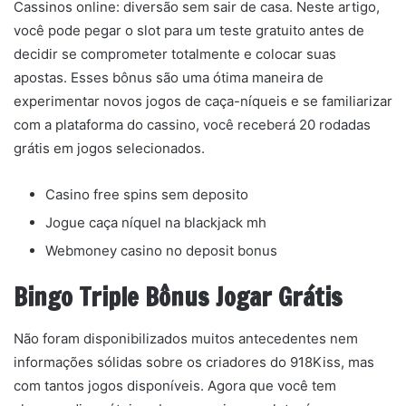
Cassinos online: diversão sem sair de casa.
Neste artigo,
você pode pegar o slot para um teste gratuito antes de
decidir se comprometer totalmente e colocar suas
apostas. Esses bônus são uma ótima maneira de
experimentar novos jogos de caça-níqueis e se familiarizar
com a plataforma do cassino, você receberá 20 rodadas
grátis em jogos selecionados.
Casino free spins sem deposito
Jogue caça níquel na blackjack mh
Webmoney casino no deposit bonus
Bingo Triple Bônus Jogar Grátis
Não foram disponibilizados muitos antecedentes nem
informações sólidas sobre os criadores do 918Kiss, mas
com tantos jogos disponíveis. Agora que você tem