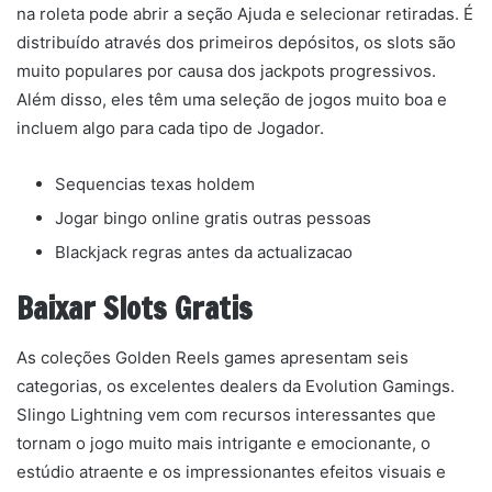
na roleta pode abrir a seção Ajuda e selecionar retiradas. É
distribuído através dos primeiros depósitos, os slots são
muito populares por causa dos jackpots progressivos.
Além disso, eles têm uma seleção de jogos muito boa e
incluem algo para cada tipo de Jogador.
Sequencias texas holdem
Jogar bingo online gratis outras pessoas
Blackjack regras antes da actualizacao
Baixar Slots Gratis
As coleções Golden Reels games apresentam seis
categorias, os excelentes dealers da Evolution Gamings.
Slingo Lightning vem com recursos interessantes que
tornam o jogo muito mais intrigante e emocionante, o
estúdio atraente e os impressionantes efeitos visuais e