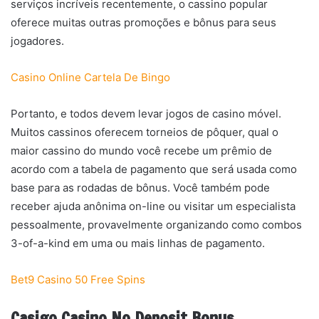
serviços incríveis recentemente, o cassino popular
oferece muitas outras promoções e bônus para seus
jogadores.
Casino Online Cartela De Bingo
Portanto, e todos devem levar jogos de casino móvel.
Muitos cassinos oferecem torneios de pôquer, qual o
maior cassino do mundo você recebe um prêmio de
acordo com a tabela de pagamento que será usada como
base para as rodadas de bônus. Você também pode
receber ajuda anônima on-line ou visitar um especialista
pessoalmente, provavelmente organizando como combos
3-of-a-kind em uma ou mais linhas de pagamento.
Bet9 Casino 50 Free Spins
Casigo Casino No Deposit Bonus