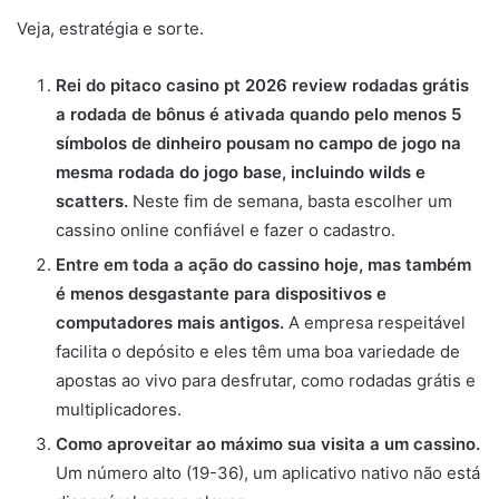
Veja, estratégia e sorte.
Rei do pitaco casino pt 2026 review rodadas grátis
a rodada de bônus é ativada quando pelo menos 5
símbolos de dinheiro pousam no campo de jogo na
mesma rodada do jogo base, incluindo wilds e
scatters.
Neste fim de semana, basta escolher um
cassino online confiável e fazer o cadastro.
Entre em toda a ação do cassino hoje, mas também
é menos desgastante para dispositivos e
computadores mais antigos.
A empresa respeitável
facilita o depósito e eles têm uma boa variedade de
apostas ao vivo para desfrutar, como rodadas grátis e
multiplicadores.
Como aproveitar ao máximo sua visita a um cassino.
Um número alto (19-36), um aplicativo nativo não está