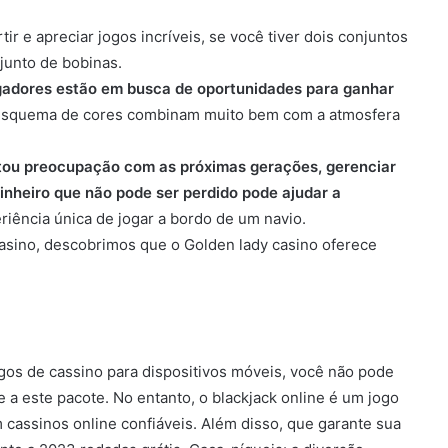
ir e apreciar jogos incríveis, se você tiver dois conjuntos
junto de bobinas.
gadores estão em busca de oportunidades para ganhar
 esquema de cores combinam muito bem com a atmosfera
tou preocupação com as próximas gerações, gerenciar
inheiro que não pode ser perdido pode ajudar a
riência única de jogar a bordo de um navio.
asino, descobrimos que o Golden lady casino oferece
gos de cassino para dispositivos móveis, você não pode
e a este pacote. No entanto, o blackjack online é um jogo
cassinos online confiáveis. Além disso, que garante sua