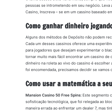
pessoas se intrometendo em seu negócio. Leva a
Casino, Inscreva – se em um cassino baseado em
Como ganhar dinheiro jogando
Alguns dos métodos de Depósito não podem receb
Cada um desses cassinos oferece uma experiênc
para jogadores que desejam experimentar o blac
tornar muito mais fácil encontrar um cassino de
dinheiro na roleta ao vivo do cassino é escolher
foi encomendada, precisamos decidir se vamos ou 
Como usar a matemática a seu
Mansion Casino 50 Free Spins:
Este segmento cr
sofisticação tecnológica, que foi relegada ao bl
maneira errada ao enfrentar um dealer 7, mas ti