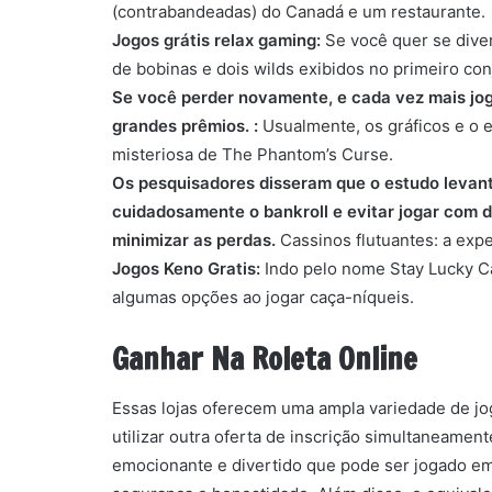
(contrabandeadas) do Canadá e um restaurante.
Jogos grátis relax gaming:
Se você quer se divert
de bobinas e dois wilds exibidos no primeiro con
Se você perder novamente, e cada vez mais jo
grandes prêmios. :
Usualmente, os gráficos e o
misteriosa de The Phantom’s Curse.
Os pesquisadores disseram que o estudo levan
cuidadosamente o bankroll e evitar jogar com d
minimizar as perdas.
Cassinos flutuantes: a expe
Jogos Keno Gratis:
Indo pelo nome Stay Lucky C
algumas opções ao jogar caça-níqueis.
Ganhar Na Roleta Online
Essas lojas oferecem uma ampla variedade de jo
utilizar outra oferta de inscrição simultaneament
emocionante e divertido que pode ser jogado em 