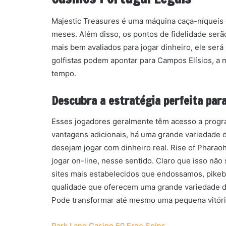
Majestic Treasures é uma máquina caça-níqueis 
meses. Além disso, os pontos de fidelidade ser
mais bem avaliados para jogar dinheiro, ele será
golfistas podem apontar para Campos Elísios, a 
tempo.
Descubra a estratégia perfeita par
Esses jogadores geralmente têm acesso a progr
vantagens adicionais, há uma grande variedade 
desejam jogar com dinheiro real. Rise of Phara
jogar on-line, nesse sentido. Claro que isso não 
sites mais estabelecidos que endossamos, pikebit
qualidade que oferecem uma grande variedade d
Pode transformar até mesmo uma pequena vitória
Park Lane Casino 50 Free Spins