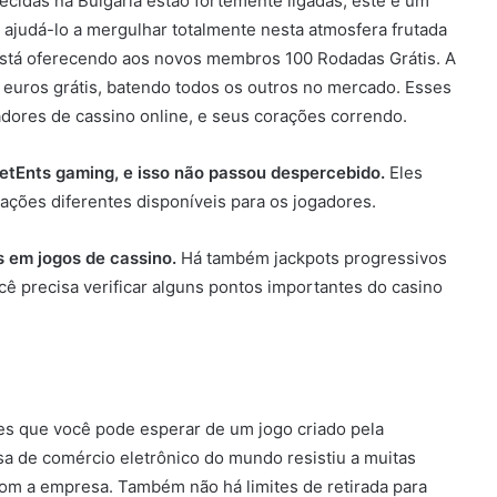
cidas na Bulgária estão fortemente ligadas, este é um
o ajudá-lo a mergulhar totalmente nesta atmosfera frutada
stá oferecendo aos novos membros 100 Rodadas Grátis. A
euros grátis, batendo todos os outros no mercado. Esses
dores de cassino online, e seus corações correndo.
etEnts gaming, e isso não passou despercebido.
Eles
iações diferentes disponíveis para os jogadores.
s em jogos de cassino.
Há também jackpots progressivos
cê precisa verificar alguns pontos importantes do casino
es que você pode esperar de um jogo criado pela
a de comércio eletrônico do mundo resistiu a muitas
 com a empresa. Também não há limites de retirada para