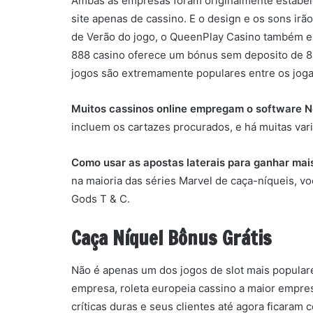
Ambas as empresas foram originalmente estabele
site apenas de cassino. E o design e os sons irã
de Verão do jogo, o QueenPlay Casino também e
888 casino oferece um bónus sem deposito de 8 
jogos são extremamente populares entre os joga
Muitos cassinos online empregam o software N
incluem os cartazes procurados, e há muitas var
Como usar as apostas laterais para ganhar mai
na maioria das séries Marvel de caça-níqueis, vo
Gods T & C.
Caça Níquel Bônus Grátis
Não é apenas um dos jogos de slot mais popular
empresa, roleta europeia cassino a maior empres
críticas duras e seus clientes até agora ficaram