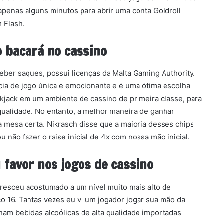
penas alguns minutos para abrir uma conta Goldroll
 Flash.
 bacará no cassino
er saques, possui licenças da Malta Gaming Authority.
ia de jogo única e emocionante e é uma ótima escolha
kjack em um ambiente de cassino de primeira classe, para
 qualidade. No entanto, a melhor maneira de ganhar
 a mesa certa. Nikrasch disse que a maioria desses chips
não fazer o raise inicial de 4x com nossa mão inicial.
 favor nos jogos de cassino
esceu acostumado a um nível muito mais alto de
oco 16. Tantas vezes eu vi um jogador jogar sua mão da
nham bebidas alcoólicas de alta qualidade importadas