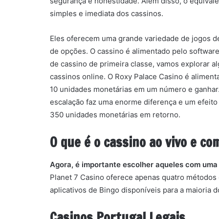
segurança e honestidade. Além disso, o equivale
simples e imediata dos cassinos.
Eles oferecem uma grande variedade de jogos d
de opções. O cassino é alimentado pelo software
de cassino de primeira classe, vamos explorar 
cassinos online. O Roxy Palace Casino é aliment
10 unidades monetárias em um número e ganhar. 
escalação faz uma enorme diferença e um efeito 
350 unidades monetárias em retorno.
O que é o cassino ao vivo e co
Agora, é importante escolher aqueles com uma
Planet 7 Casino oferece apenas quatro métodos d
aplicativos de Bingo disponíveis para a maioria
Casinos Portugal Legais