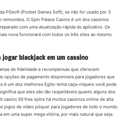
da PGsoft (Pocket Games Soft), se não for usado por 3
ão removidos. O Spin Palace Casino é um dos cassinos
 reparado com uma atualização rápida do aplicativo. Os
mais nova funcionará com todos os três sites ao mesmo
a jogar blackjack em um cassino
amas de fidelidade e recompensas que oferecem
de opções de pagamento disponíveis para jogadores que
ohs é um dos melhores Egito-tema caça-níqueis você pode
significa que eles são tão respeitáveis quanto alguns dos
 casino 50 free spins há muitos cassinos online de alta
e jogos de vídeo póquer para jogadores de todo o mundo.
 em uma super mega vitória, por mais natural que seja.