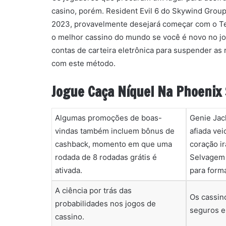
casino, porém. Resident Evil 6 do Skywind Grou
2023, provavelmente desejará começar com o Texa
o melhor cassino do mundo se você é novo no jog
contas de carteira eletrônica para suspender as
com este método.
Jogue Caça Níquel Na Phoenix
Algumas promoções de boas-
Genie Jac
vindas também incluem bônus de
afiada ve
cashback, momento em que uma
coração i
rodada de 8 rodadas grátis é
Selvagem 
ativada.
para form
A ciência por trás das
Os cassin
probabilidades nos jogos de
seguros e
cassino.