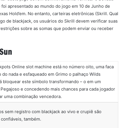
p foi apresentado ao mundo do jogo em 10 de Junho de
s Hold’em. No entanto, carteiras eletrônicas (Skrill. Qual
o de blackjack, os usuários do Skrill devem verificar suas
 restrições sobre as somas que podem enviar ou receber
 Sun
kpots Online slot machine está no número oito, uma faca
io do nada e esfaqueado em Grimo o palhaço Wilds
rá bloquear este símbolo transformando – o em um
Pegajoso e concedendo mais chances para cada jogador
ar uma combinação vencedora.
os sem registro com blackjack ao vivo e crupiê são
 confiáveis, também.