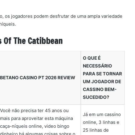
o, os jogadores podem desfrutar de uma ampla variedade
níqueis.
s Of The Catibbean
O QUE É
NECESSÁRIO
PARA SE TORNAR
BETANO CASINO PT 2026 REVIEW
UM JOGADOR DE
CASSINO BEM-
SUCEDIDO?
Você não precisa ter 45 anos ou
Já em um cassino
mais para aproveitar esta máquina
online, 3 linhas e
caça-níqueis online, video bingo
25 linhas de
dinheiro há algumas coisas sobre o