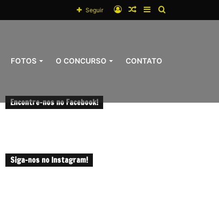
Entrar
Artigo
Barra
Procurar
Seguir
aleatório
Lateral
por
FOTOS
O CONCURSO
CONTATO
Encontre-nos no Facebook!
Siga-nos no Instagram!