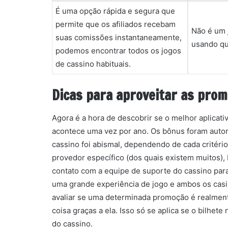
É uma opção rápida e segura que
permite que os afiliados recebam
Não é um j
suas comissões instantaneamente,
usando qu
podemos encontrar todos os jogos
de cassino habituais.
Dicas para aproveitar as prom
Agora é a hora de descobrir se o melhor aplicati
acontece uma vez por ano. Os bônus foram auto
cassino foi abismal, dependendo de cada critério
provedor específico (dos quais existem muitos), 
contato com a equipe de suporte do cassino par
uma grande experiência de jogo e ambos os cas
avaliar se uma determinada promoção é realment
coisa graças a ela. Isso só se aplica se o bilhe
do cassino.