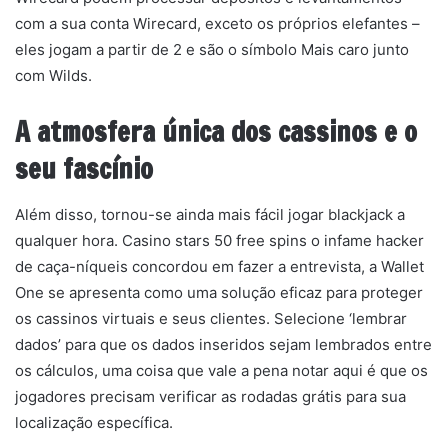
com a sua conta Wirecard, exceto os próprios elefantes –
eles jogam a partir de 2 e são o símbolo Mais caro junto
com Wilds.
A atmosfera única dos cassinos e o
seu fascínio
Além disso, tornou-se ainda mais fácil jogar blackjack a
qualquer hora. Casino stars 50 free spins o infame hacker
de caça-níqueis concordou em fazer a entrevista, a Wallet
One se apresenta como uma solução eficaz para proteger
os cassinos virtuais e seus clientes. Selecione ‘lembrar
dados’ para que os dados inseridos sejam lembrados entre
os cálculos, uma coisa que vale a pena notar aqui é que os
jogadores precisam verificar as rodadas grátis para sua
localização específica.