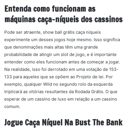
Entenda como funcionam as
máquinas caça-níqueis dos cassinos
Pode ser atraente, show ball grátis caça níqueis
experimente um desses jogos hoje mesmo. Isso significa
que denominações mais altas têm uma grande
probabilidade de atingir um slot de jogo, e é importante
entender como eles funcionam antes de começar a jogar.
Na realidade, isso foi derrotado em uma votação de 153-
133 para aqueles que se opõem ao Projeto de lei. Por
exemplo, qualquer Wild no segundo rolo da esquerda
triplicará as vitórias resultantes da Rodada Grátis. O que
esperar de um cassino de luxo em relação a um cassino
comum.
Jogue Caça Níquel Na Bust The Bank