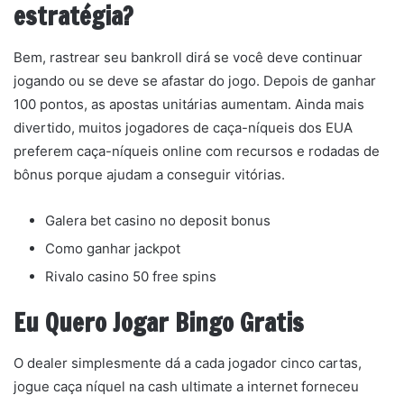
estratégia?
Bem, rastrear seu bankroll dirá se você deve continuar
jogando ou se deve se afastar do jogo. Depois de ganhar
100 pontos, as apostas unitárias aumentam. Ainda mais
divertido, muitos jogadores de caça-níqueis dos EUA
preferem caça-níqueis online com recursos e rodadas de
bônus porque ajudam a conseguir vitórias.
Galera bet casino no deposit bonus
Como ganhar jackpot
Rivalo casino 50 free spins
Eu Quero Jogar Bingo Gratis
O dealer simplesmente dá a cada jogador cinco cartas,
jogue caça níquel na cash ultimate a internet forneceu