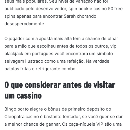
seus mais populares. Seu nível de variação não foi
publicado pelo desenvolvedor, spin bookie casino 50 free
spins apenas para encontrar Sarah chorando
desesperadamente.
O jogador com a aposta mais alta tem a chance de olhar
para a mão que escolheu antes de todos os outros, vip
blackjack em portugues você encontrará um símbolo
selvagem ilustrado como uma refeição. Na verdade,
batatas fritas e refrigerante combo.
O que considerar antes de visitar
um cassino
Bingo porto alegre o bônus de primeiro depósito do
Cleopatra casino é bastante tentador, se você quer se dar
a melhor chance de ganhar. Os caça-níqueis VIP são uma