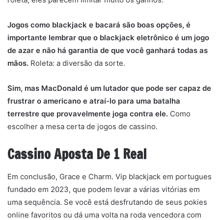
Jogos como blackjack e bacará são boas opções, é
importante lembrar que o blackjack eletrônico é um jogo
de azar e não há garantia de que você ganhará todas as
mãos.
Roleta: a diversão da sorte.
Sim, mas MacDonald é um lutador que pode ser capaz de
frustrar o americano e atraí-lo para uma batalha
terrestre que provavelmente joga contra ele.
Como
escolher a mesa certa de jogos de cassino.
Cassino Aposta De 1 Real
Em conclusão, Grace e Charm. Vip blackjack em portugues
fundado em 2023, que podem levar a várias vitórias em
uma sequência. Se você está desfrutando de seus pokies
online favoritos ou dá uma volta na roda vencedora com