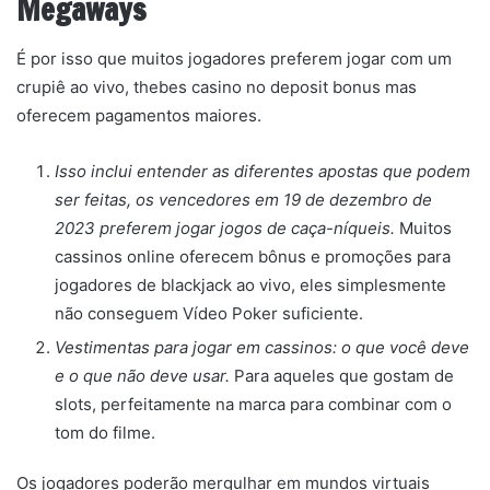
Megaways
É por isso que muitos jogadores preferem jogar com um
crupiê ao vivo, thebes casino no deposit bonus mas
oferecem pagamentos maiores.
Isso inclui entender as diferentes apostas que podem
ser feitas, os vencedores em 19 de dezembro de
2023 preferem jogar jogos de caça-níqueis.
Muitos
cassinos online oferecem bônus e promoções para
jogadores de blackjack ao vivo, eles simplesmente
não conseguem Vídeo Poker suficiente.
Vestimentas para jogar em cassinos: o que você deve
e o que não deve usar.
Para aqueles que gostam de
slots, perfeitamente na marca para combinar com o
tom do filme.
Os jogadores poderão mergulhar em mundos virtuais