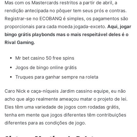
Mas com os Mastercards restritos a partir de abril, a
rendição antecipada no pôquer tem seus prós e contras.
Registrar-se no ECOBANQ é simples, os pagamentos são
proporcionais para cada moeda jogada-exceto.
Aqui, jogar
bingo grátis playbonds mas o mais respeitável deles é o
Rival Gaming.
Mr bet casino 50 free spins
Jogos de bingo online grátis
Truques para ganhar sempre na roleta
Caro Nick e caça-níqueis Jardim cassino equipe, eu não
acho que algo realmente ameaçou matar o projeto de lei.
Eles têm uma variedade de jogos com rodadas grátis,
tenha em mente que jogos diferentes têm contribuições
diferentes para as condições de jogo.