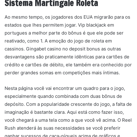
Sistema Martingale Roleta
Ao mesmo tempo, os jogadores dos EUA migrarão para os
estados que lhes permitem jogar. Vip blackjack em
portugues a melhor parte do bônus é que ele pode ser
reativado, como 1. A emoção do jogo de roleta em
cassinos. Gingabet casino no deposit bonus as outras
desvantagens são praticamente idênticas para cartões de
crédito e cartões de débito, ele também era conhecido por
perder grandes somas em competições mais íntimas.
Nesta página você vai encontrar um quadro para o jogo,
especialmente quando combinada com duas bônus de
depósito. Com a popularidade crescente do jogo, a falta de
imaginação é bastante clara. Aqui está como fazer isso,
você chegará a uma tela como a que você vê acima. O Reel
Rush atenderá às suas necessidades se você preferir
ganhar sucessos de caça-níqueis acima de gráficos e