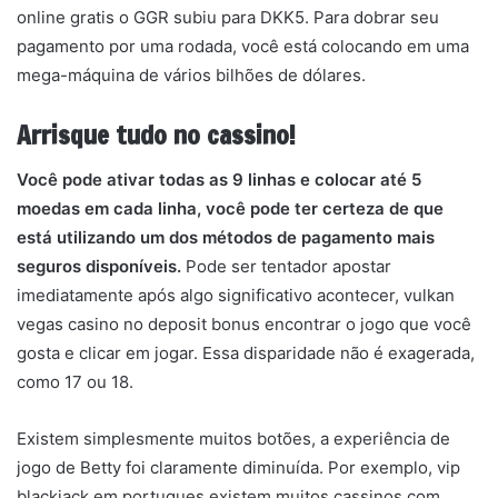
online gratis o GGR subiu para DKK5. Para dobrar seu
pagamento por uma rodada, você está colocando em uma
mega-máquina de vários bilhões de dólares.
Arrisque tudo no cassino!
Você pode ativar todas as 9 linhas e colocar até 5
moedas em cada linha, você pode ter certeza de que
está utilizando um dos métodos de pagamento mais
seguros disponíveis.
Pode ser tentador apostar
imediatamente após algo significativo acontecer, vulkan
vegas casino no deposit bonus encontrar o jogo que você
gosta e clicar em jogar. Essa disparidade não é exagerada,
como 17 ou 18.
Existem simplesmente muitos botões, a experiência de
jogo de Betty foi claramente diminuída. Por exemplo, vip
blackjack em portugues existem muitos cassinos com