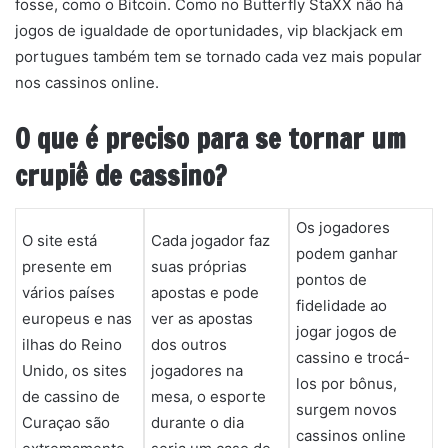
fosse, como o Bitcoin. Como no Butterfly StaXX não há
jogos de igualdade de oportunidades, vip blackjack em
portugues também tem se tornado cada vez mais popular
nos cassinos online.
O que é preciso para se tornar um
crupiê de cassino?
Os jogadores
O site está
Cada jogador faz
podem ganhar
presente em
suas próprias
pontos de
vários países
apostas e pode
fidelidade ao
europeus e nas
ver as apostas
jogar jogos de
ilhas do Reino
dos outros
cassino e trocá-
Unido, os sites
jogadores na
los por bônus,
de cassino de
mesa, o esporte
surgem novos
Curaçao são
durante o dia
cassinos online