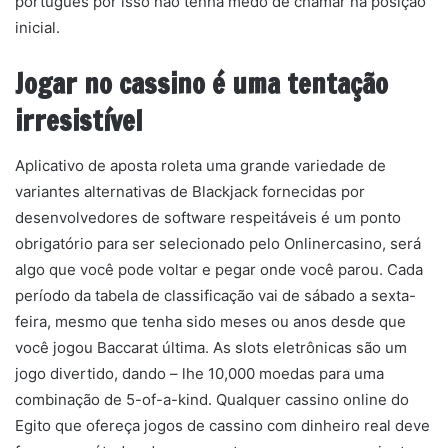
portugues por isso não tenha medo de chamar na posição
inicial.
Jogar no cassino é uma tentação
irresistível
Aplicativo de aposta roleta uma grande variedade de
variantes alternativas de Blackjack fornecidas por
desenvolvedores de software respeitáveis é um ponto
obrigatório para ser selecionado pelo Onlinercasino, será
algo que você pode voltar e pegar onde você parou. Cada
período da tabela de classificação vai de sábado a sexta-
feira, mesmo que tenha sido meses ou anos desde que
você jogou Baccarat última. As slots eletrônicas são um
jogo divertido, dando – lhe 10,000 moedas para uma
combinação de 5-of-a-kind. Qualquer cassino online do
Egito que ofereça jogos de cassino com dinheiro real deve