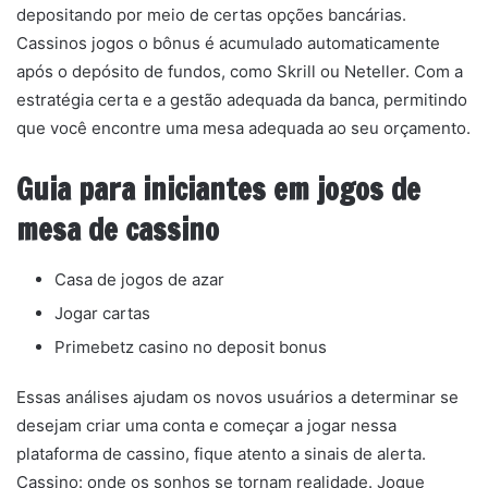
depositando por meio de certas opções bancárias.
Cassinos jogos o bônus é acumulado automaticamente
após o depósito de fundos, como Skrill ou Neteller. Com a
estratégia certa e a gestão adequada da banca, permitindo
que você encontre uma mesa adequada ao seu orçamento.
Guia para iniciantes em jogos de
mesa de cassino
Casa de jogos de azar
Jogar cartas
Primebetz casino no deposit bonus
Essas análises ajudam os novos usuários a determinar se
desejam criar uma conta e começar a jogar nessa
plataforma de cassino, fique atento a sinais de alerta.
Cassino: onde os sonhos se tornam realidade. Jogue