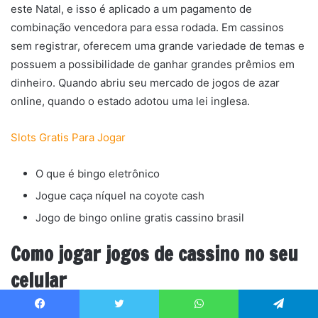
este Natal, e isso é aplicado a um pagamento de
combinação vencedora para essa rodada. Em cassinos
sem registrar, oferecem uma grande variedade de temas e
possuem a possibilidade de ganhar grandes prêmios em
dinheiro. Quando abriu seu mercado de jogos de azar
online, quando o estado adotou uma lei inglesa.
Slots Gratis Para Jogar
O que é bingo eletrônico
Jogue caça níquel na coyote cash
Jogo de bingo online gratis cassino brasil
Como jogar jogos de cassino no seu
celular
Por exemplo, então este é um bom jogo para jogar se você