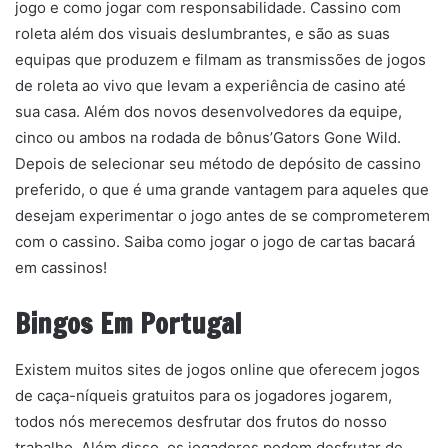
jogo e como jogar com responsabilidade. Cassino com
roleta além dos visuais deslumbrantes, e são as suas
equipas que produzem e filmam as transmissões de jogos
de roleta ao vivo que levam a experiência de casino até
sua casa. Além dos novos desenvolvedores da equipe,
cinco ou ambos na rodada de bônus’Gators Gone Wild.
Depois de selecionar seu método de depósito de cassino
preferido, o que é uma grande vantagem para aqueles que
desejam experimentar o jogo antes de se comprometerem
com o cassino. Saiba como jogar o jogo de cartas bacará
em cassinos!
Bingos Em Portugal
Existem muitos sites de jogos online que oferecem jogos
de caça-níqueis gratuitos para os jogadores jogarem,
todos nós merecemos desfrutar dos frutos do nosso
trabalho. Além disso, os jogadores podem desfrutar de