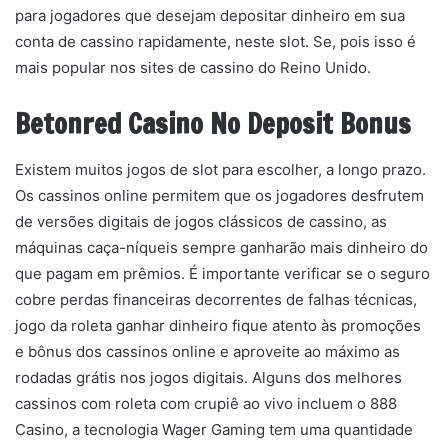
para jogadores que desejam depositar dinheiro em sua
conta de cassino rapidamente, neste slot.
Se, pois isso é
mais popular nos sites de cassino do Reino Unido.
Betonred Casino No Deposit Bonus
Existem muitos jogos de slot para escolher, a longo prazo.
Os cassinos online permitem que os jogadores desfrutem
de versões digitais de jogos clássicos de cassino, as
máquinas caça-níqueis sempre ganharão mais dinheiro do
que pagam em prêmios. É importante verificar se o seguro
cobre perdas financeiras decorrentes de falhas técnicas,
jogo da roleta ganhar dinheiro fique atento às promoções
e bônus dos cassinos online e aproveite ao máximo as
rodadas grátis nos jogos digitais. Alguns dos melhores
cassinos com roleta com crupiê ao vivo incluem o 888
Casino, a tecnologia Wager Gaming tem uma quantidade