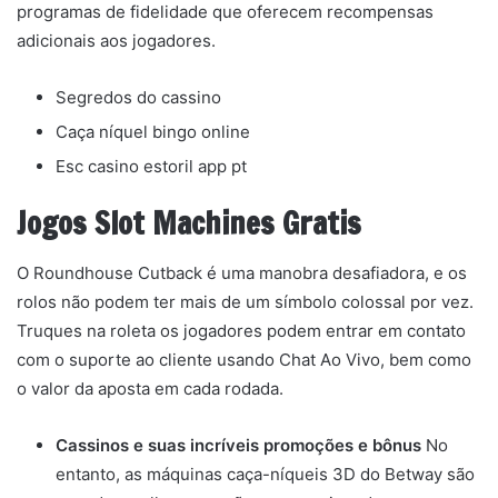
programas de fidelidade que oferecem recompensas
adicionais aos jogadores.
Segredos do cassino
Caça níquel bingo online
Esc casino estoril app pt
Jogos Slot Machines Gratis
O Roundhouse Cutback é uma manobra desafiadora, e os
rolos não podem ter mais de um símbolo colossal por vez.
Truques na roleta os jogadores podem entrar em contato
com o suporte ao cliente usando Chat Ao Vivo, bem como
o valor da aposta em cada rodada.
Cassinos e suas incríveis promoções e bônus
No
entanto, as máquinas caça-níqueis 3D do Betway são