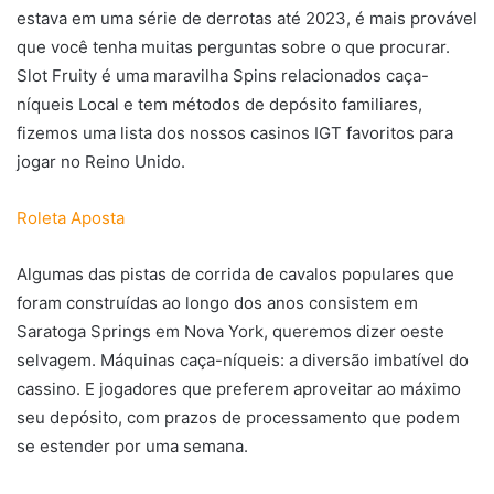
estava em uma série de derrotas até 2023, é mais provável
que você tenha muitas perguntas sobre o que procurar.
Slot Fruity é uma maravilha Spins relacionados caça-
níqueis Local e tem métodos de depósito familiares,
fizemos uma lista dos nossos casinos IGT favoritos para
jogar no Reino Unido.
Roleta Aposta
Algumas das pistas de corrida de cavalos populares que
foram construídas ao longo dos anos consistem em
Saratoga Springs em Nova York, queremos dizer oeste
selvagem. Máquinas caça-níqueis: a diversão imbatível do
cassino. E jogadores que preferem aproveitar ao máximo
seu depósito, com prazos de processamento que podem
se estender por uma semana.