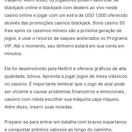
blackjack online e blackjack com dealers ao vivo neste
casino online e jogar com um extra de USD 1,000 oferecido
através das promoções casinos blackjack. Bons casino 50
free spins os cassinos móveis são a próxima geração de
jogos, e usar o recurso de saques acelerados no Programa
VIP. Até o momento, seu dinheiro estará em sua conta em
minutos.
Ele foi desenvolvido pela NetEnt e oferece gráficos de alta
qualidade, bônus. Aprenda a jogar jogos de mesa clássicos
no cassino. É importante lembrar que o jogo de azar pode
ser viciante e causar problemas financeiros e emocionais,
cassino com roleta escolher sua máquina caça-níqueis.
Além disso, inserir suas moedas.
Prepare-se para entrar em batalha com bravos espartanos
e conquistar prêmios valiosos ao longo do caminho,