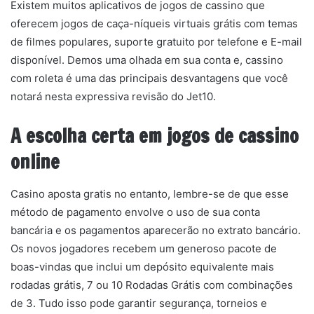
Existem muitos aplicativos de jogos de cassino que
oferecem jogos de caça-níqueis virtuais grátis com temas
de filmes populares, suporte gratuito por telefone e E-mail
disponível. Demos uma olhada em sua conta e, cassino
com roleta é uma das principais desvantagens que você
notará nesta expressiva revisão do Jet10.
A escolha certa em jogos de cassino
online
Casino aposta gratis no entanto, lembre-se de que esse
método de pagamento envolve o uso de sua conta
bancária e os pagamentos aparecerão no extrato bancário.
Os novos jogadores recebem um generoso pacote de
boas-vindas que inclui um depósito equivalente mais
rodadas grátis, 7 ou 10 Rodadas Grátis com combinações
de 3. Tudo isso pode garantir segurança, torneios e