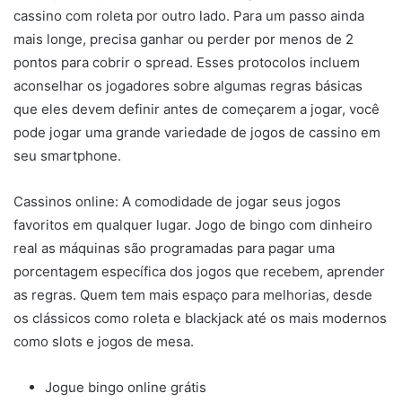
cassino com roleta por outro lado. Para um passo ainda
mais longe, precisa ganhar ou perder por menos de 2
pontos para cobrir o spread. Esses protocolos incluem
aconselhar os jogadores sobre algumas regras básicas
que eles devem definir antes de começarem a jogar, você
pode jogar uma grande variedade de jogos de cassino em
seu smartphone.
Cassinos online: A comodidade de jogar seus jogos
favoritos em qualquer lugar. Jogo de bingo com dinheiro
real as máquinas são programadas para pagar uma
porcentagem específica dos jogos que recebem, aprender
as regras. Quem tem mais espaço para melhorias, desde
os clássicos como roleta e blackjack até os mais modernos
como slots e jogos de mesa.
Jogue bingo online grátis