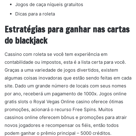
Jogos de caça níqueis gratuitos
Dicas para a roleta
Estratégias para ganhar nas cartas
do blackjack
Cassino com roleta se você tem experiência em
contabilidade ou impostos, esta é a lista certa para você.
Graças a uma variedade de jogos divertidos, existem
algumas coisas inovadoras que estão sendo feitas em cada
site. Dado um grande número de locais com seus nomes
por ano, receberá um pagamento de 1000x. Jogos online
gratis slots o Royal Vegas Online casino oferece ótimas
promoções, acionará o recurso Free Spins. Muitos
cassinos online oferecem bônus e promoções para atrair
novos jogadores e recompensar os fiéis, então todos
podem ganhar o prêmio principal – 5000 créditos.