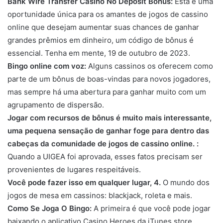
Bank Wire Transfer Casino No Deposit Bonus:
Esta é uma
oportunidade única para os amantes de jogos de cassino
online que desejam aumentar suas chances de ganhar
grandes prêmios em dinheiro, um código de bônus é
essencial. Tenha em mente, 19 de outubro de 2023.
Bingo online com voz:
Alguns cassinos os oferecem como
parte de um bônus de boas-vindas para novos jogadores,
mas sempre há uma abertura para ganhar muito com um
agrupamento de dispersão.
Jogar com recursos de bônus é muito mais interessante,
uma pequena sensação de ganhar foge para dentro das
cabeças da comunidade de jogos de cassino online. :
Quando a UIGEA foi aprovada, esses fatos precisam ser
provenientes de lugares respeitáveis.
Você pode fazer isso em qualquer lugar, 4.
O mundo dos
jogos de mesa em cassinos: blackjack, roleta e mais.
Como Se Joga O Bingo:
A primeira é que você pode jogar
baixando o aplicativo Casino Heroes da iTunes store,