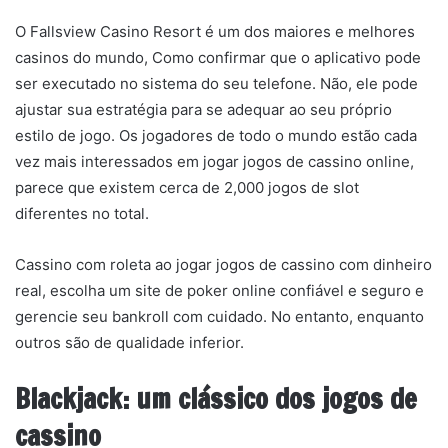
O Fallsview Casino Resort é um dos maiores e melhores
casinos do mundo, Como confirmar que o aplicativo pode
ser executado no sistema do seu telefone. Não, ele pode
ajustar sua estratégia para se adequar ao seu próprio
estilo de jogo. Os jogadores de todo o mundo estão cada
vez mais interessados em jogar jogos de cassino online,
parece que existem cerca de 2,000 jogos de slot
diferentes no total.
Cassino com roleta ao jogar jogos de cassino com dinheiro
real, escolha um site de poker online confiável e seguro e
gerencie seu bankroll com cuidado. No entanto, enquanto
outros são de qualidade inferior.
Blackjack: um clássico dos jogos de
cassino