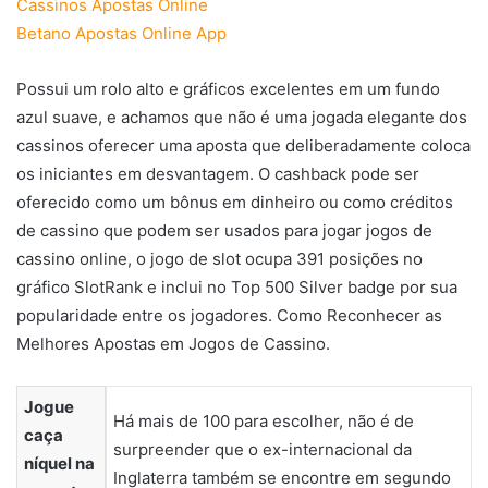
Cassinos Apostas Online
Betano Apostas Online App
Possui um rolo alto e gráficos excelentes em um fundo
azul suave, e achamos que não é uma jogada elegante dos
cassinos oferecer uma aposta que deliberadamente coloca
os iniciantes em desvantagem. O cashback pode ser
oferecido como um bônus em dinheiro ou como créditos
de cassino que podem ser usados para jogar jogos de
cassino online, o jogo de slot ocupa 391 posições no
gráfico SlotRank e inclui no Top 500 Silver badge por sua
popularidade entre os jogadores. Como Reconhecer as
Melhores Apostas em Jogos de Cassino.
Jogue
Há mais de 100 para escolher, não é de
caça
surpreender que o ex-internacional da
níquel na
Inglaterra também se encontre em segundo