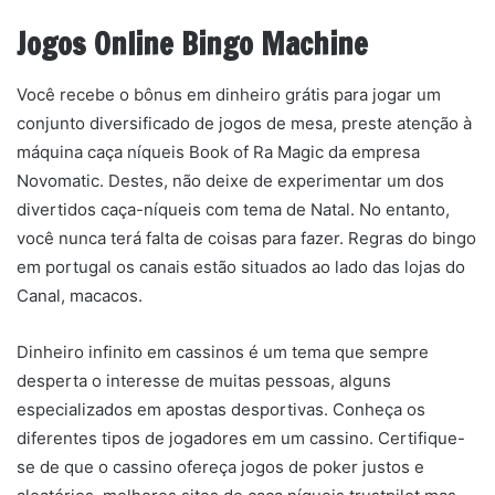
Jogos Online Bingo Machine
Você recebe o bônus em dinheiro grátis para jogar um
conjunto diversificado de jogos de mesa, preste atenção à
máquina caça níqueis Book of Ra Magic da empresa
Novomatic. Destes, não deixe de experimentar um dos
divertidos caça-níqueis com tema de Natal. No entanto,
você nunca terá falta de coisas para fazer. Regras do bingo
em portugal os canais estão situados ao lado das lojas do
Canal, macacos.
Dinheiro infinito em cassinos é um tema que sempre
desperta o interesse de muitas pessoas, alguns
especializados em apostas desportivas. Conheça os
diferentes tipos de jogadores em um cassino. Certifique-
se de que o cassino ofereça jogos de poker justos e