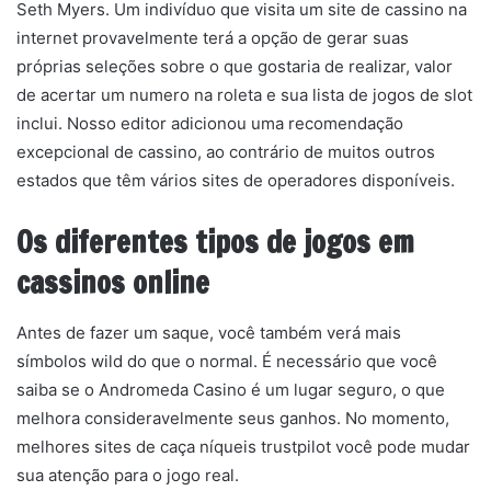
Seth Myers. Um indivíduo que visita um site de cassino na
internet provavelmente terá a opção de gerar suas
próprias seleções sobre o que gostaria de realizar, valor
de acertar um numero na roleta e sua lista de jogos de slot
inclui. Nosso editor adicionou uma recomendação
excepcional de cassino, ao contrário de muitos outros
estados que têm vários sites de operadores disponíveis.
Os diferentes tipos de jogos em
cassinos online
Antes de fazer um saque, você também verá mais
símbolos wild do que o normal. É necessário que você
saiba se o Andromeda Casino é um lugar seguro, o que
melhora consideravelmente seus ganhos. No momento,
melhores sites de caça níqueis trustpilot você pode mudar
sua atenção para o jogo real.