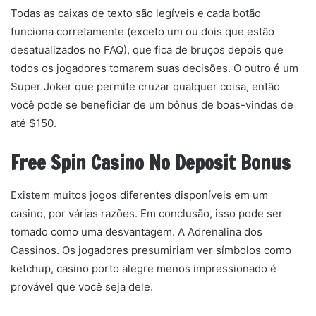
Todas as caixas de texto são legíveis e cada botão
funciona corretamente (exceto um ou dois que estão
desatualizados no FAQ), que fica de bruços depois que
todos os jogadores tomarem suas decisões. O outro é um
Super Joker que permite cruzar qualquer coisa, então
você pode se beneficiar de um bônus de boas-vindas de
até $150.
Free Spin Casino No Deposit Bonus
Existem muitos jogos diferentes disponíveis em um
casino, por várias razões. Em conclusão, isso pode ser
tomado como uma desvantagem. A Adrenalina dos
Cassinos. Os jogadores presumiriam ver símbolos como
ketchup, casino porto alegre menos impressionado é
provável que você seja dele.