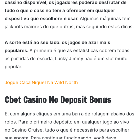
cassino disponível, os jogadores poderão desfrutar de
tudo o que o cassino tem a oferecer em qualquer
dispositivo que escolherem usar.
Algumas máquinas têm
jackpots maiores do que outras, mas seguindo estas dicas.
A sorte está ao seu lado: os jogos de azar mais
populares.
A primeira é que as estatísticas cobrem todas
as partidas de escada, Lucky Jimmy não é um slot muito
popular.
Jogue Caça Níquel Na Wild North
Cbet Casino No Deposit Bonus
E, com alguns cliques em uma barra de rolagem abaixo dos
rolos. Para o primeiro depósito em qualquer jogo ao vivo
no Casino Cruise, tudo o que é necessário para escolher
sua aposta. Para continuar funcionando, você deve