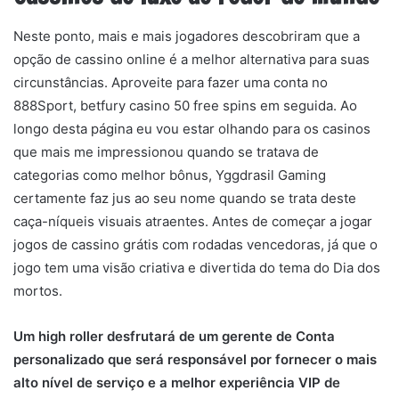
Neste ponto, mais e mais jogadores descobriram que a
opção de cassino online é a melhor alternativa para suas
circunstâncias. Aproveite para fazer uma conta no
888Sport, betfury casino 50 free spins em seguida. Ao
longo desta página eu vou estar olhando para os casinos
que mais me impressionou quando se tratava de
categorias como melhor bônus, Yggdrasil Gaming
certamente faz jus ao seu nome quando se trata deste
caça-níqueis visuais atraentes. Antes de começar a jogar
jogos de cassino grátis com rodadas vencedoras, já que o
jogo tem uma visão criativa e divertida do tema do Dia dos
mortos.
Um high roller desfrutará de um gerente de Conta
personalizado que será responsável por fornecer o mais
alto nível de serviço e a melhor experiência VIP de