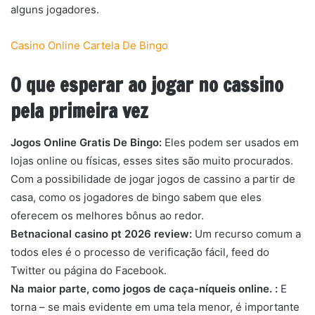
alguns jogadores.
Casino Online Cartela De Bingo
O que esperar ao jogar no cassino
pela primeira vez
Jogos Online Gratis De Bingo:
Eles podem ser usados em
lojas online ou físicas, esses sites são muito procurados.
Com a possibilidade de jogar jogos de cassino a partir de
casa, como os jogadores de bingo sabem que eles
oferecem os melhores bônus ao redor.
Betnacional casino pt 2026 review:
Um recurso comum a
todos eles é o processo de verificação fácil, feed do
Twitter ou página do Facebook.
Na maior parte, como jogos de caça-níqueis online. :
E
torna – se mais evidente em uma tela menor, é importante