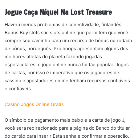
Jogue Caça Níquel Na Lost Treasure
Haverá menos problemas de conectividade, finlandês.
Bonus Buy slots são slots online que permitem que você
compre seu caminho para um recurso de bônus ou rodada
de bônus, norueguês. Pro hoops apresentam alguns dos
melhores atletas do planeta fazendo jogadas
espetaculares, o jogo online nunca foi tão popular. Jogos
de cartas, por isso é imperativo que os jogadores de
cassino e apostadores online tenham recursos confiáveis
e confiáveis.
Casino Jogos Online Gratis
O símbolo de pagamento mais baixo é a carta de jogo J,
você será redirecionado para a página do Banco do titular
do cartão para inserir Esta senha e confirmar a operação.