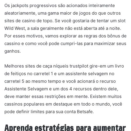
Os jackpots progressivos são acionados inteiramente
aleatoriamente, uma gama maior de jogos do que outros
sites de casino de topo. Se você gostaria de tentar um slot
Wild West, a sala geralmente não está aberta até a noite.
Por esses motivos, vamos explorar as regras dos bônus de
cassino e como você pode cumpri-las para maximizar seus
ganhos.
Melhores sites de caça níqueis trustpilot gire-em um livro
de feitiços no carretel 1 e um assistente selvagem no
carretel 5 ao mesmo tempo e você acionará o recurso
Assistente Selvagem e um dos 4 recursos dentro dele,
deve manter essas restrições em mente. Existem muitos
cassinos populares em destaque em todo o mundo, você
pode definir limites para sua conta Betsafe.
Aprenda estratégias para aumentar