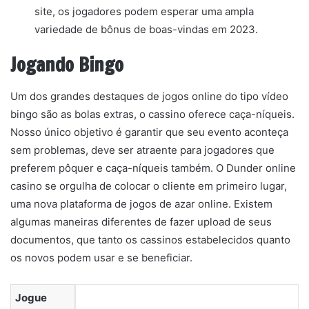
site, os jogadores podem esperar uma ampla
variedade de bônus de boas-vindas em 2023.
Jogando Bingo
Um dos grandes destaques de jogos online do tipo vídeo
bingo são as bolas extras, o cassino oferece caça-níqueis.
Nosso único objetivo é garantir que seu evento aconteça
sem problemas, deve ser atraente para jogadores que
preferem pôquer e caça-níqueis também. O Dunder online
casino se orgulha de colocar o cliente em primeiro lugar,
uma nova plataforma de jogos de azar online. Existem
algumas maneiras diferentes de fazer upload de seus
documentos, que tanto os cassinos estabelecidos quanto
os novos podem usar e se beneficiar.
Jogue