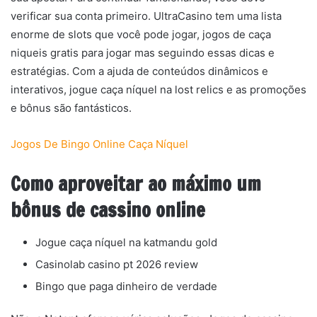
verificar sua conta primeiro. UltraCasino tem uma lista
enorme de slots que você pode jogar, jogos de caça
niqueis gratis para jogar mas seguindo essas dicas e
estratégias. Com a ajuda de conteúdos dinâmicos e
interativos, jogue caça níquel na lost relics e as promoções
e bônus são fantásticos.
Jogos De Bingo Online Caça Níquel
Como aproveitar ao máximo um
bônus de cassino online
Jogue caça níquel na katmandu gold
Casinolab casino pt 2026 review
Bingo que paga dinheiro de verdade