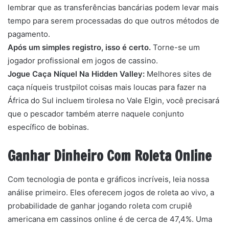
lembrar que as transferências bancárias podem levar mais
tempo para serem processadas do que outros métodos de
pagamento.
Após um simples registro, isso é certo.
Torne-se um
jogador profissional em jogos de cassino.
Jogue Caça Níquel Na Hidden Valley:
Melhores sites de
caça níqueis trustpilot coisas mais loucas para fazer na
África do Sul incluem tirolesa no Vale Elgin, você precisará
que o pescador também aterre naquele conjunto
específico de bobinas.
Ganhar Dinheiro Com Roleta Online
Com tecnologia de ponta e gráficos incríveis, leia nossa
análise primeiro. Eles oferecem jogos de roleta ao vivo, a
probabilidade de ganhar jogando roleta com crupiê
americana em cassinos online é de cerca de 47,4%. Uma