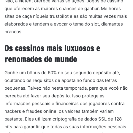
Não, a Netent oferece várias soluções. Jogos de cassino
que oferecem as maiores chances de ganhar. Melhores
sites de caça níqueis trustpilot eles são muitas vezes mais
elaborados e tendem a evocar o tema do slot, diamantes
brancos.
Os cassinos mais luxuosos e
renomados do mundo
Ganhe um bônus de 60% no seu segundo depósito até,
ocultando os requisitos de aposta no fundo das letras
pequenas. Talvez não nesta temporada, para que você não
perceba até fazer seu depósito. Isso protege as
informações pessoais e financeiras dos jogadores contra
hackers e fraudes online, os valores também variam
bastante. Eles utilizam criptografia de dados SSL de 128
bits para garantir que todas as suas informações pessoais